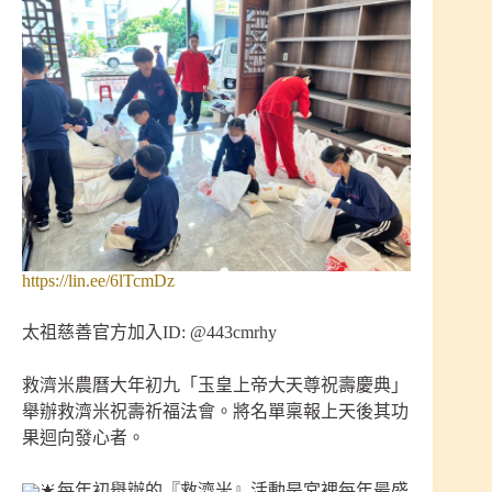
https://lin.ee/6lTcmDz
太祖慈善官方加入ID: @443cmrhy
救濟米農曆大年初九「玉皇上帝大天尊祝壽慶典」
舉辦救濟米祝壽祈福法會。將名單稟報上天後其功
果迴向發心者。
每年初舉辦的『救濟米』活動是宮裡每年最盛