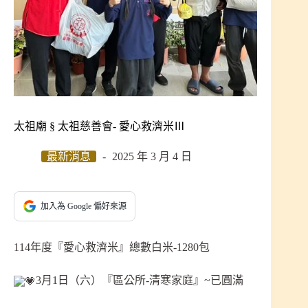
太祖廟 § 太祖慈善會- 愛心救濟米Ⅲ
最新消息
2025 年 3 月 4 日
加入為 Google 偏好來源
114年度『愛心救濟米』總數白米-1280包
3月1日（六）『區公所-清寒家庭』~已圓滿