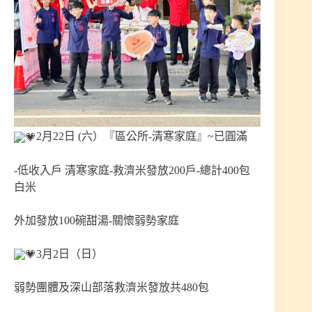
2月22日 (六）『區公所-清寒家庭』~已圓滿
-低收入戶 清寒家庭-救濟米發放200戶-總計400包
白米
外加發放100碗甜湯-關懷弱勢家庭
3月2日（日）
弱勢團體及深山部落救濟米發放共480包