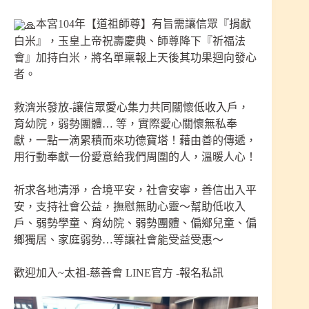
本宮104年【道祖師尊】有旨需讓信眾『捐獻
白米』，玉皇上帝祝壽慶典、師尊降下『祈福法
會』加持白米，將名單稟報上天後其功果迴向發心
者。
救濟米發放-讓信眾愛心集力共同關懷低收入戶，
育幼院，弱勢團體… 等，實際愛心關懷無私奉
獻，一點一滴累積而來功德寶塔！藉由善的傳遞，
用行動奉獻一份愛意給我們周圍的人，溫暖人心！
祈求各地清淨，合境平安，社會安寧，善信出入平
安，支持社會公益，撫慰無助心靈～幫助低收入
戶、弱勢學童、育幼院、弱勢團體、偏鄉兒童、偏
鄉獨居、家庭弱勢…等讓社會能受益受惠～
歡迎加入~太祖-慈善會 LINE官方 -報名私訊