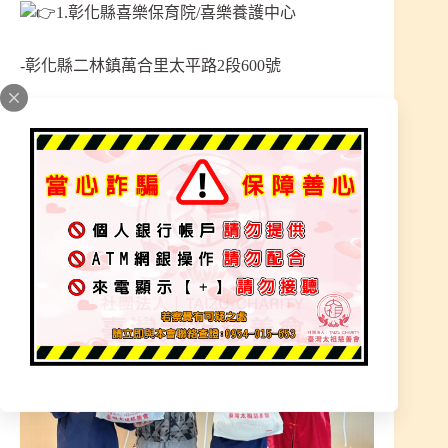
1.彰化縣喜樂保育院/喜樂養護中心
-彰化縣二林鎮萬合里太平路2段600號
-發放白米200包