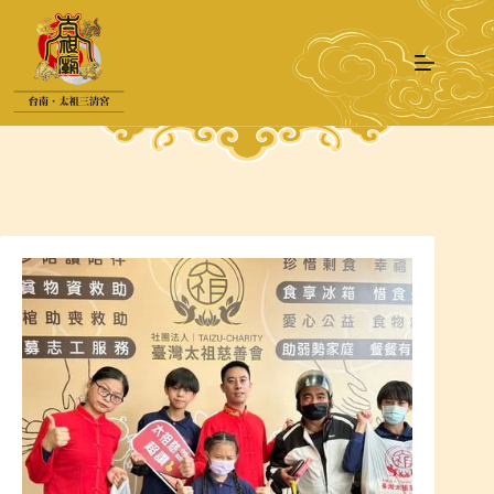
跳
至
主
要
內
容