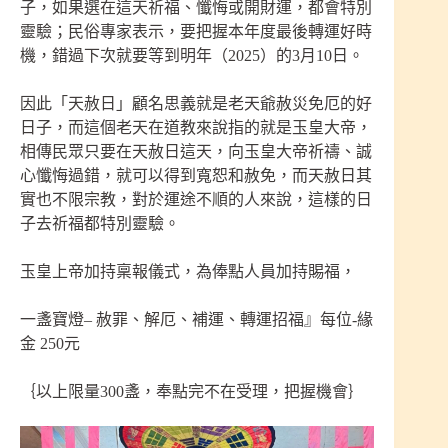
子，如果選在這天祈福、懺悔或開財運，都會特別
靈驗；民俗專家表示，要把握本年度最後轉運好時
機，錯過下次就要等到明年（2025）的3月10日。
因此「天赦日」顧名思義就是老天爺赦災免厄的好
日子，而這個老天在道教來說指的就是玉皇大帝，
相傳民眾只要在天赦日這天，向玉皇大帝祈禱、誠
心懺悔過錯，就可以得到寬恕和赦免，而天赦日其
實也不限宗教，對於運途不順的人來說，這樣的日
子去祈福都特別靈驗。
玉皇上帝加持稟報儀式，為俸點人員加持賜福，
一盞寶燈– 赦罪、解厄、補運、轉運招福』每位-緣
金 250元
｛以上限量300盞，奉點完不在受理，把握機會｝