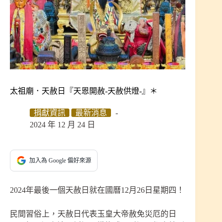
太祖廟．天赦日『天恩開赦-天赦供燈-』＊
捐獻資訊
最新消息
2024 年 12 月 24 日
加入為 Google 偏好來源
2024年最後一個天赦日就在國曆12月26日星期四！
民間習俗上，天赦日代表玉皇大帝赦免災厄的日