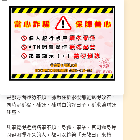
想替自己補運，要好好把握這天，消災解厄招好
運。-天赦燈-上天開恩特赦的大好日子，祈求-玉皇
賜福赦罪大天尊-賜福。
天赦日，是玉皇大帝特赦凡間的大好日子，所以這
天就被俗稱為「天赦日」。懺悔赦罪、消災解厄、
化解不順的大吉日、久病不好、精神錯亂、各種不
明因果病、發願行善迥向解怨釋結，轉危為安大事
化小事等。
天赦日向玉皇上帝祈求赦免自己所犯的錯誤，無論
是哪方面運勢不順，據悉在祈求後都能獲得改善，
同時是祈福、補運、補財庫的好日子，祈求讓財運
旺盛。
凡事覺得近期諸事不順，身體、事業、官司纏身等
問題困擾許久的人，都可以趁著「天赦日」來轉