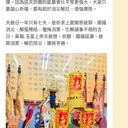
運，因為這天許願的能量會比平常更強大。大家只
要誠心祈福，都有助於消災解厄、增強運勢。
天赦日一年只有七天，是祈求上蒼開恩赦罪、賜福
消災、解冤釋結、懺悔消業、化解諸事不順的吉
日。稟報-玉皇上帝天赦燈，祈願：賜福延壽、赦
罪消業、解厄除災、運途亨通。