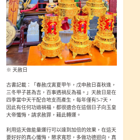
※ 天赦日
古書記載：「春赦戊寅夏甲午，戊申赦日喜秋逢，
三冬甲子甚為吉，百事遇禍反為福。」天赦日是在
四季當中天干配合地支而產生，每年僅有5-7天，
因此有任何功過禍福，都很適合在這個日子向玉皇
大帝懺悔，請求赦罪，藉此轉運。
利用這天做能量運行可以達到加倍的效果，在這天
要好好的真心懺悔，懇求寬恕，多做功德迴向，真