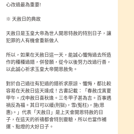
心改過最為重要!
※ 天赦日的典故
天赦日是玉皇大帝為世人開恩特赦的特別日子，讓
犯罪的人有機會重新做人
所以，如果在天赦日這一天，能誠心懺悔過去所造
作的種種過錯，併發願，從今以後努力改過行善，
以此誠心祈求玉皇大帝開恩赦免。
對於自己過往有犯過的錯祈求原諒、懺悔，都比較
容易在天赦日這天達成！古書記載：「春赦戊寅夏
甲午。戊申赦日喜秋逢。三冬甲子甚為吉。百事遇
禍反為福。其日可以緩(刑獄)，雪(冤枉)，施(恩
惠)。」代表「天赦日」是上天會開恩特赦的日
子，在這天的祈禱都會特別靈驗，所以也當作補
運、點燈的大好日子。