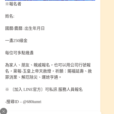
※報名者
姓名:
國曆/農曆: 出生年月日
一盞250緣金
每位可多點幾盞
為家人、朋友、親戚報名，也可以用公司行號報
名，稟報-玉皇上帝天赦燈，祈願：賜福延壽、赦
罪消業、解厄除災、運途亨通。
※ 〔加入 LINE官方〕可私訊 服務人員報名
-搜尋ID – @680iumri
https://lin.ee/B1sxucxl
網址點進去私訊詢問