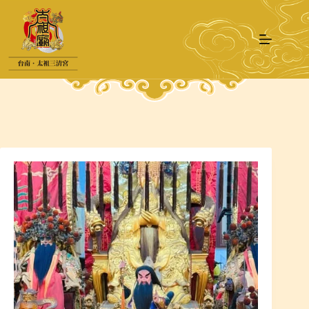
跳
至
主
要
內
容