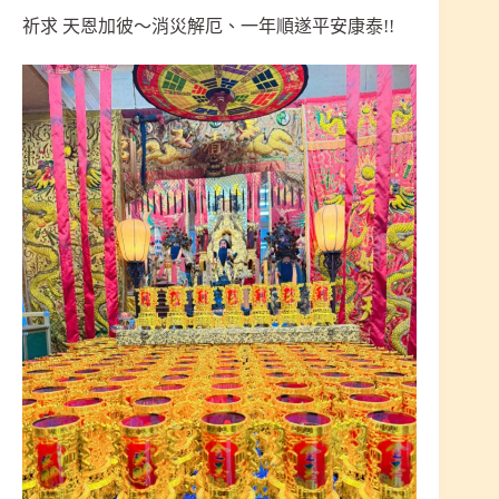
祈求 天恩加彼～消災解厄、一年順遂平安康泰!!