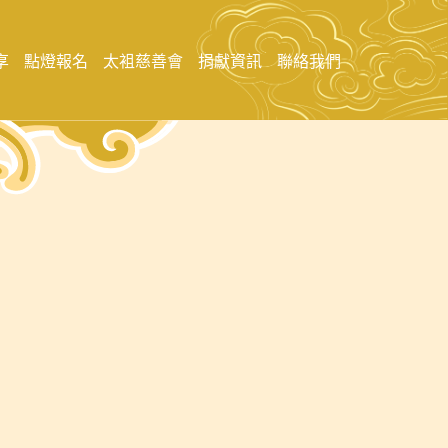
享
點燈報名
太袓慈善會
捐獻資訊
聯絡我們