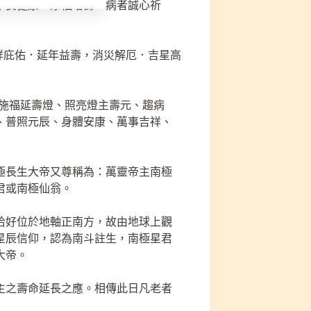
平安健康、添福增壽．病者誠心祈
降祥庇佑．延年益壽，消災解厄．吉星高
惠施福延壽燈、照亮燈主壽元、趨病
、普照元辰、身體安康、萬事吉祥、
極長生大帝又尊稱為：萬靈帝主南極
君或南極仙翁。
恰好位於地軸正南方，故由地球上觀
星辰信仰，認為南斗註生，南極星君
大帝。
主之壽命延長之應。相傳此日凡老者