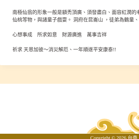
南極仙翁的形象一般是額禿頂廣、須發盡白、面容紅潤的
仙桃等物，與諸童子戲耍。 洞府在昆崙山 ，徒弟為鶴童
心想事成 所求如意 財源廣進 萬事吉祥
祈求 天恩加彼～消災解厄、一年順遂平安康泰!!
Copyright © 2