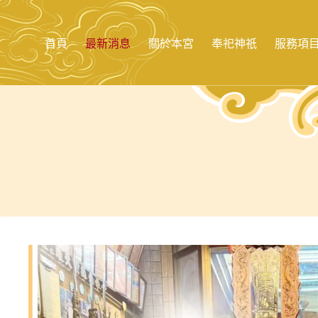
跳
至
主
首頁
最新消息
關於本宮
奉祀神祇
服務項
要
內
容