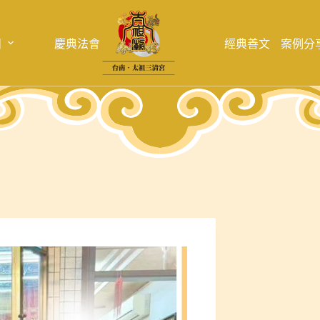
目
慶典法會
經典善文
案例分