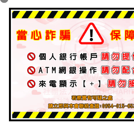
太祖廟．南極仙翁 聖壽『供燈』祈福
最新消息
2025 年 5 月 31 日
加入為 Google 偏好來源
南極仙翁-賜福燈，全數奉點已額滿，不受理!
-南極長生大帝聖誕，朝奉仙真增福增歲壽延年-