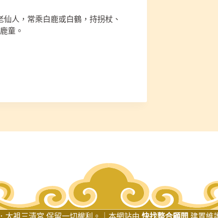
老仙人，常乘白鹿或白鶴，持拐杖、
、鹿童。
026 台南．太袓三清宮 保留一切權利。｜本網站由
快找整合顧問
建置維