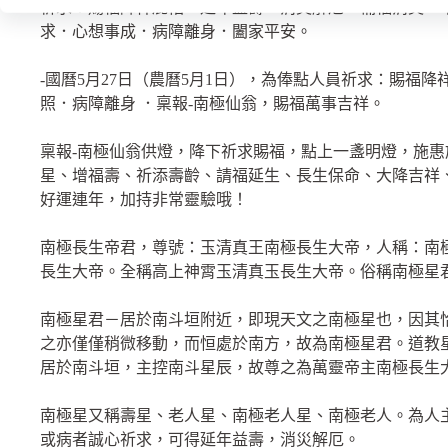
祈求：賜福降祥庇佑．延年益壽，消災解厄．補福消災．
求．心想事成．病障離身．闔家平安。
-國曆5月27日（農曆5月1日），為俸點人員祈求：賜福
照．病障離身 ．稟報-南極仙翁，賜福萬事吉祥。
稟報-南極仙翁供燈，降下祈求賜福，點上一盞明燈，施
星、增福壽、祈添壽齡、請福延生、長生保命、大降吉祥
好運連年，加持非常靈驗哦！
南極長生帝君，尊號：玉清真王南極長生大帝，人稱：南
長生大帝。全稱高上神霄玉清真玉長生大帝。俗稱南極星
南極星君－居於南斗垣附近，即現天文之南極星也，因其
之亦僅僅稍微移動，而恒處於南方，故為南極星君。道教
居於南斗垣，主控南斗星辰，故尊之為萬靈帝主南極長生
南極星又稱壽星、老人星、南極老人星、南極老人。為人
或病者誠心祈求，可得延年益壽，消災解厄。