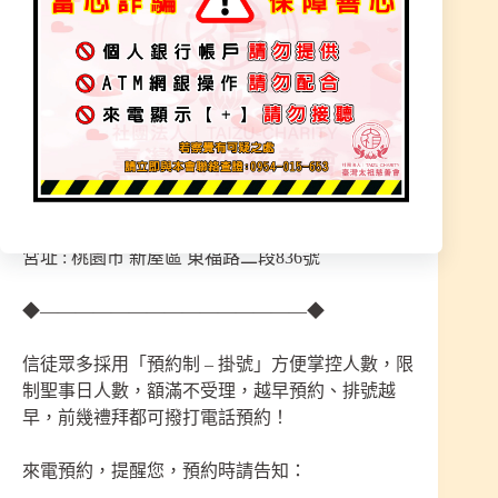
【桃園．玉清聖境 – 辦理 〔聖事〕 時間 ↓】
※ 每周 ：<二> 晚上 『 7 : 30 至 10 : 30 』
※ 每周 ：<四> 晚上 『 7 : 30 至 10 : 30』
「僅預約制–預約電話 : 0972–708–000，無 LINE 服
務。」
宮址 : 桃園市 新屋區 東福路二段836號
◆———————————————◆
信徒眾多採用「預約制 – 掛號」方便掌控人數，限
制聖事日人數，額滿不受理，越早預約、排號越
早，前幾禮拜都可撥打電話預約！
來電預約，提醒您，預約時請告知：