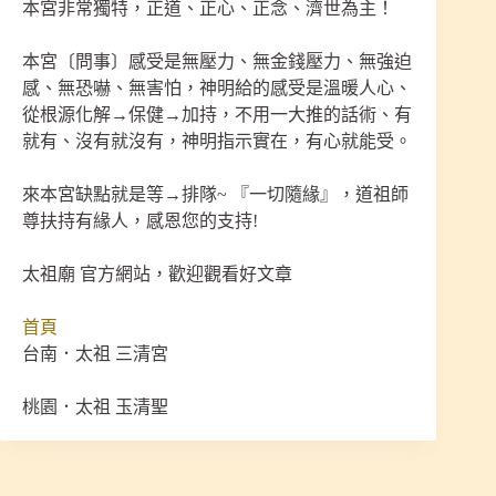
本宮非常獨特，正道、正心、正念、濟世為主！
本宮〔問事〕感受是無壓力、無金錢壓力、無強迫
感、無恐嚇、無害怕，神明給的感受是溫暖人心、
從根源化解→保健→加持，不用一大推的話術、有
就有、沒有就沒有，神明指示實在，有心就能受。
來本宮缺點就是等→排隊~ 『一切隨緣』，道祖師
尊扶持有緣人，感恩您的支持!
太祖廟 官方網站，歡迎觀看好文章
首頁
台南．太祖 三清宮
桃園．太祖 玉清聖