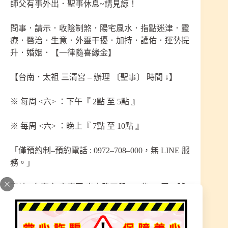
師父有事外出．聖事休息~請見諒！
問事．請示．收陰制煞．陽宅風水．指點迷津．靈
療．醫治．生意．外靈干擾．加持．護佑．運勢提
升．婚姻．【一律隨喜緣金】
【台南．太祖 三清宮 – 辦理 〔聖事〕 時間 ↓】
※ 每周 <六> ：下午『 2點 至 5點 』
※ 每周 <六> ：晚上『 7點 至 10點 』
「僅預約制–預約電話 : 0972–708–000，無 LINE 服
務。」
宮址 : 台南市 安南區 安中路四段 290巷263弄20號
◆———————————————◆