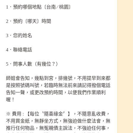
1．預約哪個地點〔台南 ∕ 桃園〕
2．預約〔哪天〕時間
3．您的姓名
4．聯絡電話
5．問事人數（有幾位？）
師姐會告知，幾點到宮，排幾號，不用提早到來都
是按照號碼叫號，若臨時無法前來請記得撥個電話
告知一聲，或更改預約時間，以便我們作業順利
喔！
※ 費用 : 【每位〝隨喜緣金〞】，不隨意亂收費，
不用買金紙，無靜坐方式，無強迫做什麼法會，無
推行任何物品，無冤親債主說法，不強迫任何事，