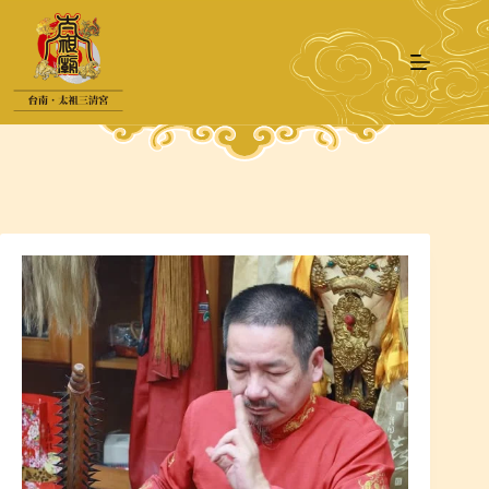
跳
至
主
要
內
容