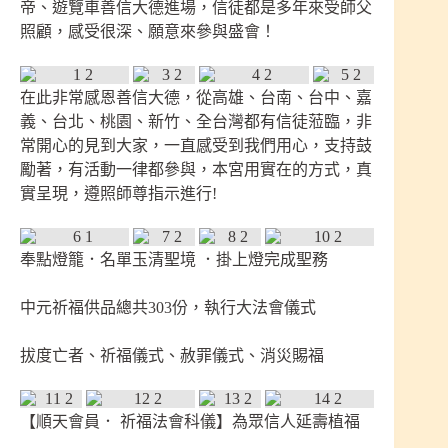
帝、遊覽車善信大德進場，信徒都是多年來受師父
照顧，感受很深、願意來參與盛會！
在此非常感恩善信大德，從高雄、台南、台中、嘉
義、台北、桃園、新竹、全台灣都有信徒蒞臨，非
常開心的見到大家，一直感受到我們用心，支持鼓
勵著，有活動一律都參與，本宮用實在的方式，真
實呈現，遵照師尊指示進行!
奉點燈籠．名單玉清聖境 ．掛上燈完成聖務
中元祈福供品總共303份，執行大法會儀式
拔度亡者、祈福儀式、赦罪儀式、消災賜福
【順天會員． 祈福法會科儀】為眾信人延壽植福