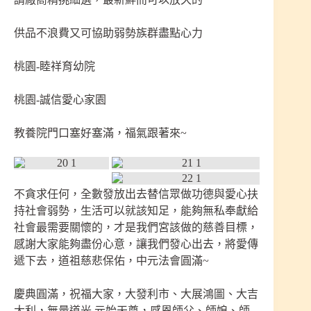
供品不浪費又可協助弱勢族群盡點心力
桃園-睦祥育幼院
桃園-誠信愛心家園
教養院門口塞好塞滿，福氣跟著來~
不貪求任何，全數發放出去替信眾做功德與愛心扶
持社會弱勢，生活可以就該知足，能夠無私奉獻給
社會最需要關懷的，才是我們宮該做的慈善目標，
感謝大家能夠盡份心意，讓我們發心出去，將愛傳
遞下去，道祖慈悲保佑，中元法會圓滿~
慶典圓滿，祝福大家，大發利市、大展鴻圖、大吉
大利，無量道光 元始天尊，感恩師父、師娘、師