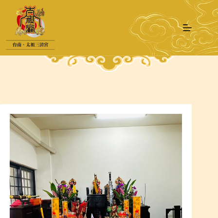
跳
至
主
要
內
容