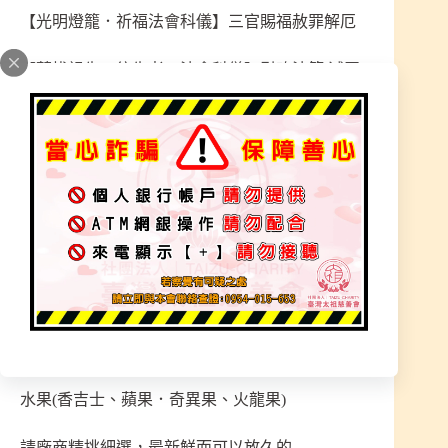
【光明燈籠．祈福法會科儀】三官賜福赦罪解厄
【薦拔祖先、往生者．法會科儀】引魂法節.滅罪
水懺
【順天會員 ．解連赦罪法會科儀】三官賜福赦罪
解厄
法會結束後，道場收拾: 供品桌拆下、供品裝箱、
擦盤子、掃地、拖地、廁所清潔、道場清潔、收納
整理、排列整齊、所有物品就定位、所有供品分
類，載往教養院關懷，感恩大圓滿~
中元法會供品．素三牲．糖果·餅乾
水果(香吉士、蘋果．奇異果、火龍果)
請廠商精挑細選，最新鮮而可以放久的