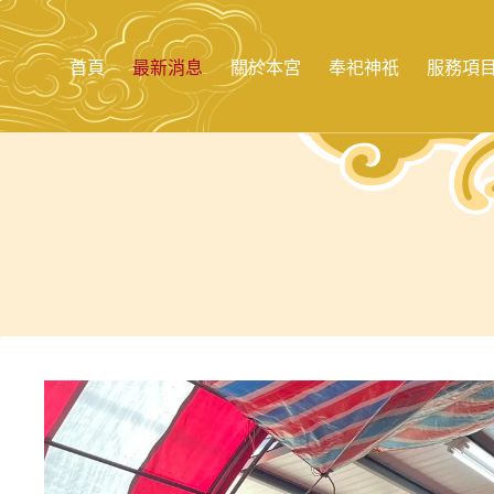
跳
至
主
首頁
最新消息
關於本宮
奉祀神祇
服務項
要
內
容