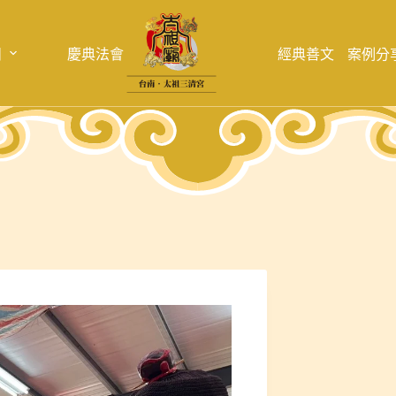
目
慶典法會
經典善文
案例分