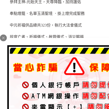
參拜主神-元始天王，天尊降臨，加持護佑
奉點燈籠．名單玉清聖境 ．掛上燈完成聖務
中元祈福供品總共323份，執行大法會儀式
拔度亡者、祈福儀式、赦罪儀式、消災賜福
報名赦罪法會名單、祈福法會名單、順天會會員祈福法會
【順天會·祈福法會科儀】為眾信人延壽植福
【光明燈籠．祈福法會科儀】三官賜福赦罪解厄
【薦拔祖先、往生者．法會科儀】引魂法節.滅罪水懺
【順天會·解連赦罪法會科儀】三官賜福赦罪解厄
太祖廟：上午9:00吉時起鼓