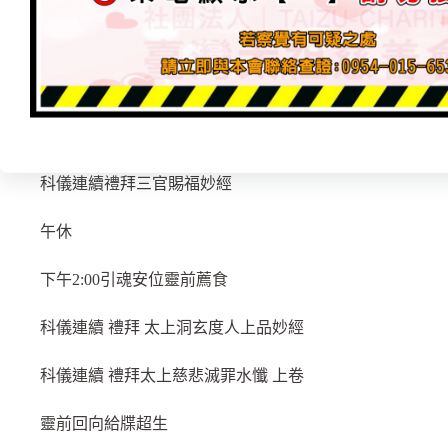
科儀連續 拜發文字一宗宣告三界
科儀連續 靈寶祈安祝聖
科儀連續 三元設供
科儀連續禮拜三官賜福妙經
午休
下午2:00引魂安位靈前薦食
科儀連續 禮拜 太上洞玄度人上品妙經
科儀連續 禮拜太上慈悲滅罪水懺 上卷
靈前回向給牒超生