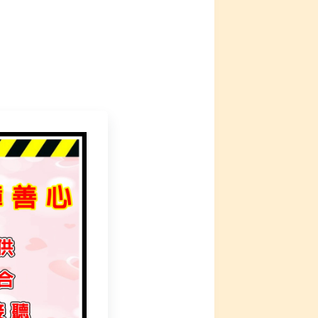
、赦罪延壽法會。