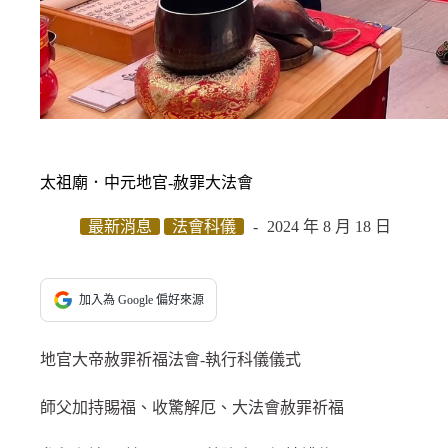
太祖廟．中元地官-赦罪大法會
最新消息
法會科儀
2024 年 8 月 18 日
加入為 Google 偏好來源
地官大帝赦罪祈福法會-執行科儀儀式
師父加持賜福、收驚解厄、大法會赦罪祈福