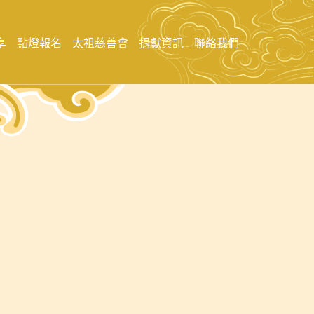
享
點燈報名
太袓慈善會
捐獻資訊
聯絡我們