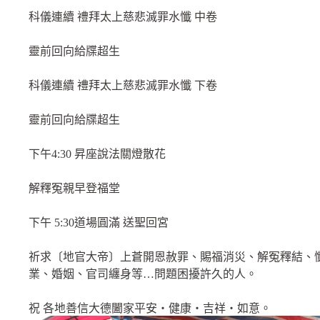
科儀連續 禮拜太上慈悲滅罪水懺 中卷
靈前回向給牒超生
科儀連續 禮拜太上慈悲滅罪水懺 下卷
靈前回向給牒超生
下午4:30 昇座說法關燈散花
解釋冤親早登福堂
下午 5:30道場圓滿 送聖回宮
祈求〔地官大帝〕上蒼開恩赦罪、賜福消災、解冤釋結、
業、婚姻、官司纏身等…問題困擾許久的人。
祝 各地善信大德闔家平安‧健康‧吉祥‧如意。