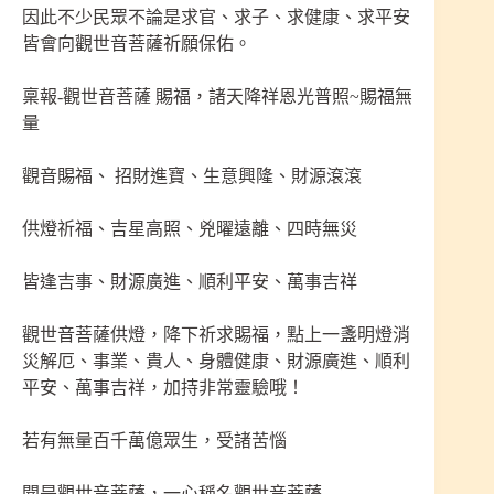
因此不少民眾不論是求官、求子、求健康、求平安
皆會向觀世音菩薩祈願保佑。
稟報-觀世音菩薩 賜福，諸天降祥恩光普照~賜福無
量
觀音賜福、 招財進寶、生意興隆、財源滾滾
供燈祈福、吉星高照、兇曜遠離、四時無災
皆逢吉事、財源廣進、順利平安、萬事吉祥
觀世音菩薩供燈，降下祈求賜福，點上一盞明燈消
災解厄、事業、貴人、身體健康、財源廣進、順利
平安、萬事吉祥，加持非常靈驗哦！
若有無量百千萬億眾生，受諸苦惱
聞是觀世音菩薩，一心稱名觀世音菩薩