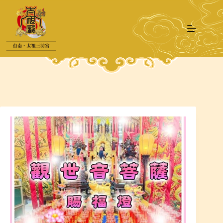
跳
至
主
要
內
容