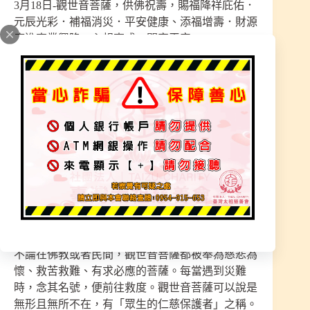
3月18日-觀世音菩薩，供佛祝壽，賜福降祥庇佑．
元辰光彩．補福消災．平安健康、添福增壽．財源
廣進事業興隆．心想事成．闔家平安!
『一盞寶燈– 消災解厄、吉星高照、身體康泰』
觀世音菩薩也稱觀音菩薩、觀自在菩薩 。「觀世
音菩薩」從字面解釋即是「觀察世間聲音」的菩
薩。是佛教中慈悲的象徵。在《妙法蓮華經》中的
《觀世音菩薩普門品》有一段文說：「若有無量百
千萬億眾生，受諸苦惱，聞是觀世音菩薩，一心稱
名，觀世音菩薩即時觀其音聲，皆得解脫。」所以
世間眾生遭遇到苦難時，若能一心稱念觀世音菩薩
名號，觀世音菩薩即尋聲赴感，使之離苦得樂。
不論在佛教或者民間，觀世音菩薩都被奉為慈悲為
懷、救苦救難、有求必應的菩薩。每當遇到災難
時，念其名號，便前往救度。觀世音菩薩可以說是
無形且無所不在，有「眾生的仁慈保護者」之稱。