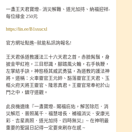
一盞王天君寶燈– 消災解難、道光加持、納福迎祥-
每位緣金 250元
https://lin.ee/B1sxucxl
官方網址點進~就能私訊詢報名!
王天君係道教護法三十六天君之首，赤臉髯鬚，身
披金甲紅袍，三目怒識，腳踏風火輪，右手執鞭，
左掌結手訣，神態極其威武勇猛，為道教的護法神
將。道稱：火車靈官王元帥、豁落靈官王天君、玉
樞火府天將王靈官、隆恩真君。王靈官常奉祀於山
門之中，鎮守道觀。
此良機適逢『一盞寶燈– 賜福庇佑，解苦除厄．消
災解厄．普照萬千．福慧增長．補福消災．安康光
彩．吉星高照．道光加持．四時無災』~ 在神明最
重要的聖誕日記得一定要來刷存在感 ~