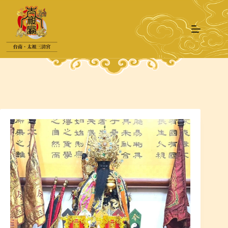
跳
至
主
要
內
容