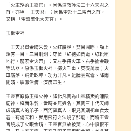
「火車豁落王靈官」。因係道教護法三十六天君之
首，亦稱 「王天君」；因係雷部十二雷門之首，
又稱 「雷聲應化大天尊」。
玉樞雷神
王天君單金睛朱髮，火紅臉膛，雙目圓睜，額上
還有一目，三目炯炯；穿著「紅袍如閃電，綠靴匝
地行，龍索雷火帶」；又左手持火車、右手掄金鞭
等法器。原係玉樞火神，擲火千重，焚燮萬裏；火
車豁落，飛走乾坤，功力非凡。能騰雲駕霧、降雨
開晴、驅邪治病，濟度眾生。
王靈官原係玉樞火神，降化凡間為山靈精炁的湘陰
廟神，鐵面朱髮，當時並無姓名，其間三十代天師
虛靖真人的弟子，西河薩真人，眼見其廟祀血食太
甚，有傷天和，就用飛符之法燒了那廟，而將王靈
官燒成了火眼金睛，王靈官無故被焚，心中憤恨不