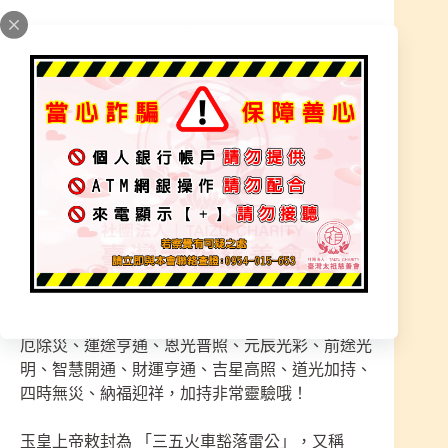
師父會加持供燈名單，稟報- 王天君，賜福萬事吉
祥
一盞寶燈– 消災解難、道光加持、納福迎祥-每位緣
金 250元
｛以上限量180盞，奉點完不在受理，把握機會｝
※報名者 : 姓名，國曆、農曆-出生年月日、每位可
多點幾盞，為家人、朋友、親戚報名，也可以用公
司行號報名
稟報- 王天君，奉點王天君燈祈願：赦罪消業、解
厄除災、運途亨通、恩光普照、元辰光彩、前途光
明、智慧開通、財運亨通、吉星高照、道光加持、
四時無災、納福迎祥，加持非常靈驗哦！
玉皇上帝敕封為 「三五火車豁落雷公」，又稱