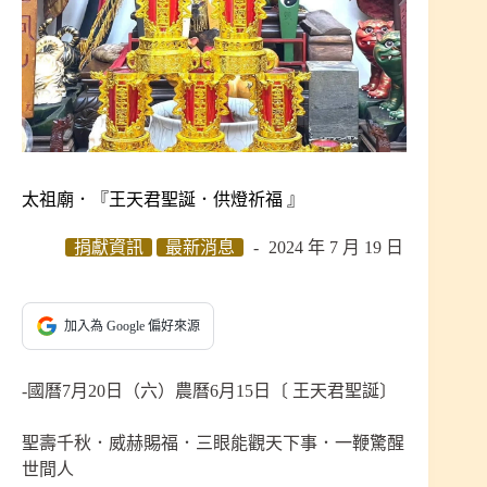
太祖廟．『王天君聖誕．供燈祈福 』
捐獻資訊
最新消息
2024 年 7 月 19 日
加入為 Google 偏好來源
-國曆7月20日（六）農曆6月15日〔 王天君聖誕〕
聖壽千秋．威赫賜福．三眼能觀天下事．一鞭驚醒
世間人