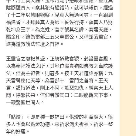
平，乃上奏天庭，玉帝乃賜予慧眼和金鞭，並准其
陰隨薩真人，察其犯有過錯時，就可以報仇。經過
了十二年以慧眼觀察，見真人無過可尋，一直跟到
福建省，才拜薩真人為師，誓佐行持，薩真人乃劈
乾坤為王字，為之姓，善字號其名諱，奏達天庭，
賜金印，錄為雷部三五火車雷公，又稱豁落靈官，
遂為道教護法監壇之首神。
王靈官之廟祀甚盛，正統道教宮觀，必設靈宮殿，
以為奉祀護法之所，其地位職責猶如佛教之韋陀護
法，但為主祀者，則甚多。按王天君道諱亦稱：九
天雷聲應化天尊，為雷部十二雷門之首將。王天
君，護持道法，剛正不阿，嫉惡如仇，糾察天上人
間，除邪祛惡，信仰者讚其曰：三眼能觀天下事，
一鞭驚醒世間人。
「點燈」，即是種一畝福田。供燈的利益廣大，很
多人也會以點燈功德，來祈求消災祈福、祈求一整
年的好運。