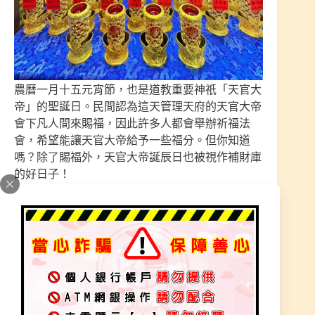
農曆一月十五元宵節，也是道教重要神祇「天官大
帝」的聖誕日。民間認為這天管理天府的天官大帝
會下凡人間來賜福，因此許多人都會舉辦祈福法
會，希望能讓天官大帝給予一些福分。但你知道
嗎？除了賜福外，天官大帝誕辰日也被視作補財庫
的好日子！
『一盞寶燈– 賜福賜財、補財填庫、財源祿庫』
稟報-天官大帝 賜福，諸天降祥恩光普照~賜福無量
天官賜福、 招財進寶、生意興隆、財源滾滾
供燈祈福、吉星高照、兇曜遠離、四時無災