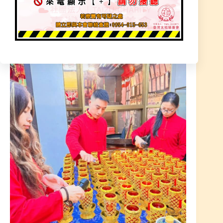
皆逢吉事、財源廣進、順利平安、萬事吉祥