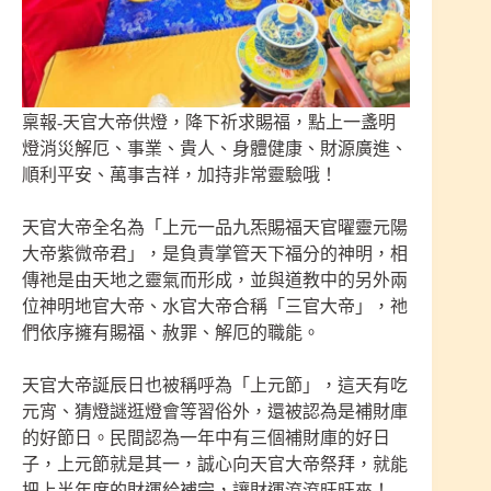
稟報-天官大帝供燈，降下祈求賜福，點上一盞明
燈消災解厄、事業、貴人、身體健康、財源廣進、
順利平安、萬事吉祥，加持非常靈驗哦！
天官大帝全名為「上元一品九炁賜福天官曜靈元陽
大帝紫微帝君」，是負責掌管天下福分的神明，相
傳祂是由天地之靈氣而形成，並與道教中的另外兩
位神明地官大帝、水官大帝合稱「三官大帝」，祂
們依序擁有賜福、赦罪、解厄的職能。
天官大帝誕辰日也被稱呼為「上元節」，這天有吃
元宵、猜燈謎逛燈會等習俗外，還被認為是補財庫
的好節日。民間認為一年中有三個補財庫的好日
子，上元節就是其一，誠心向天官大帝祭拜，就能
把上半年度的財運給補完，讓財運滾滾旺旺來！