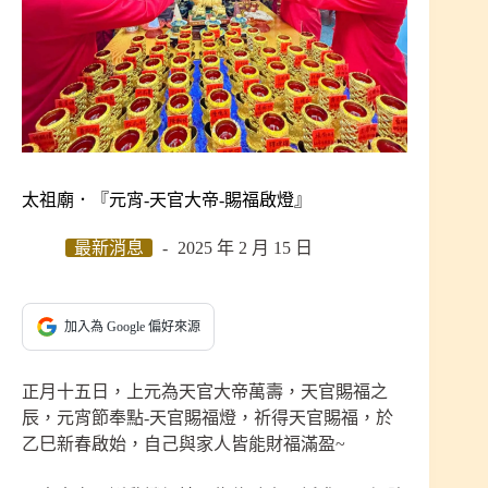
太祖廟．『元宵-天官大帝-賜福啟燈』
最新消息
2025 年 2 月 15 日
加入為 Google 偏好來源
正月十五日，上元為天官大帝萬壽，天官賜福之
辰，元宵節奉點-天官賜福燈，祈得天官賜福，於
乙巳新春啟始，自己與家人皆能財福滿盈~