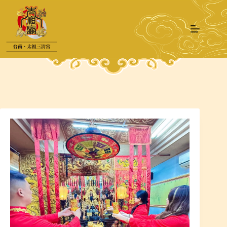
跳
至
主
要
內
容