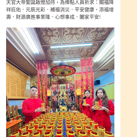
天官大帝聖誕啟燈加持，為俸點人員祈求：賜福降
祥庇佑．元辰光彩．補福消災．平安健康、添福增
壽．財源廣進事業隆．心想事成．闔家平安!