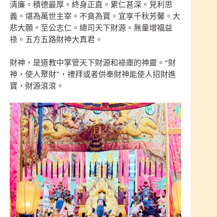
清廉。積德最厚。終身正直。累仁甚深。見利思
義。堪為萬世主宰。不貪為寶。宜享千秋芳馨。大
悲大願。至公志仁。總司天下財源。無量增福益
祿。五方五路財神大真君。
財神，是道教中掌管天下財源和祿庫的神靈。“財
神，使人聚財”，禮拜或者供奉財神能使人招財進
寶，財源滾滾。