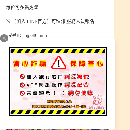
每位可多點幾盞
※ 〔加入 LINE官方〕可私訊 服務人員報名
-搜尋ID – @680iumri
https://lin.ee/B1sxucxl
網址點進去私訊詢問