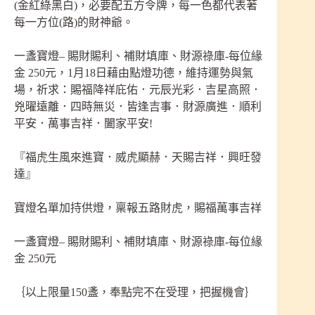
(金紅綠黑白)，必要配五方令牌，每一色都代表著
每一方位(路)的財神爺。
一盞寶燈– 賜財賜利、補財填庫、財源祿庫-每位緣
金 250元，1月18日藉由點燈功德，維持運勢與氣
場，祈求：賜福降祥庇佑．元辰光彩．吉星高照．
兇曜遠離．四時無災．皆逢吉事．財源廣進．順利
平安．萬事吉祥．闔家平安!
『福虎生風來進寶．威虎顯赫．天賜吉祥．興旺發
達』
寶燈名單加持供燈，稟報五路財虎，賜福萬事吉祥
一盞寶燈– 賜財賜利、補財填庫、財源祿庫-每位緣
金 250元
｛以上限量150盞，奉點完不在受理，把握機會｝