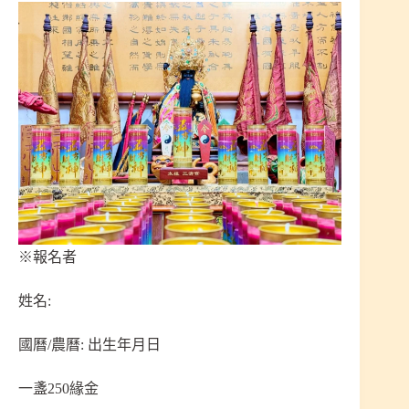
※報名者
姓名:
國曆/農曆: 出生年月日
一盞250緣金