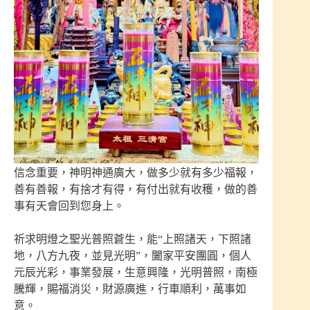
信念重要，神明神通廣大，做多少就有多少福報，
善有善報，有捨才有得，有付出就有收穫，做的善
事有天會回到您身上。
祈求明燈之聖光普照蒼生，能“上照諸天，下照諸
地，八方九夜，並見光明”，闔家平安團圓，個人
元辰光彩，事業發展，生意興隆，光明普照，南極
騰輝，賜福消災，財源廣進，行車順利，萬事如
意。