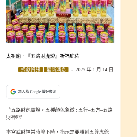
太祖廟．『五路財虎燈』祈福庇佑
捐獻資訊
最新消息
2025 年 1 月 14 日
加入為 Google 偏好來源
〝五路財虎寶燈，五種顏色象徵 : 五行–五方–五路
財神爺〞
本宮武財神當時降下時，指示需要雕刻五尊虎爺