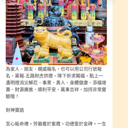
為家人、朋友、親戚報名，也可以用公司行號報
名，稟報-五路財虎供燈，降下祈求賜福，點上一
盞明燈消災解厄、事業、貴人、身體健康、添福增
壽、財源廣進、順利平安、萬事吉祥，加持非常靈
驗哦！
財神寶誥
至心皈命禮。芳徽着於紫霞。功德垂於金碑。一生