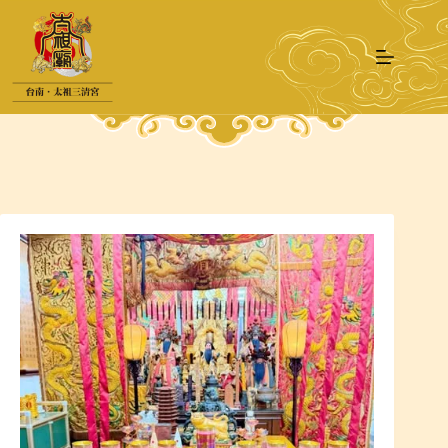
跳
至
主
要
內
容