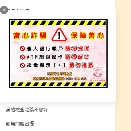
呼吸會不順
看見外靈畫面
本靈很不舒服
睡不著亂夢
長期吃安眠藥才能睡
有喪、煞、陰、磁場不好就難過好幾天
常常要收驚才會好
身體檢查吃藥不會好
頭痛問題困擾