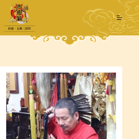
跳
至
主
要
內
容