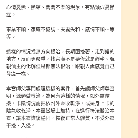
心情憂鬱、鬱結、悶悶不樂的現象，有點類似憂鬱
症。
事業不順、家庭不協調、夫妻失和、感情不順⋯等
等。
這樣的情況找無方向根治，長期困擾著，走到錯的
地方，反而更嚴重，找宮廟不是要修就是靜坐、冤
親債主的化解但是都無法根治，跟親人說感覺自己
發瘋一樣。
本宮師父專門處理這樣的案件，首先讓師父師尊查
明，源頭做根治，為何有這樣的情況，如外靈侵
擾，卡陰情況需把依附外靈收乾淨，或是身上卡的
陰氣收乾淨，本靈磁場上加持，在進行符法醫治本
靈，讓本靈恢復穩固，恢復正常人體質，不受外靈
干擾、入侵。