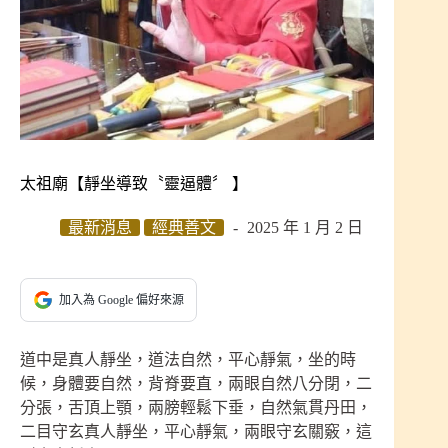
太祖廟【靜坐導致〝靈逼體〞 】
最新消息
經典善文
2025 年 1 月 2 日
加入為 Google 偏好來源
道中是真人靜坐，道法自然，平心靜氣，坐的時
候，身體要自然，背脊要直，兩眼自然八分閉，二
分張，舌頂上顎，兩膀輕鬆下垂，自然氣貫丹田，
二目守玄真人靜坐，平心靜氣，兩眼守玄關竅，這