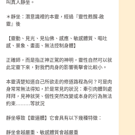
叫真人靜坐。
＊靜坐：潛意識裡的本靈，經過『靈性甦醒-啟
靈』後
【靈動、見光、見仙佛、感應、敏感體質、嘔吐
感、景象、畫面、無法控制身體】
正確師，而是指正神正駕的神明，靈性自然可以就
此定靈下來，對我們肉身的影響衝擊會比較小。
本靈清楚知道自己所欲走的修道路程為何？可是肉
身常常無法得知，於是常見的狀況：牽引肉體到處
拜拜，見神就哭、個性突然改變或本身的行為無法
約束………等狀況
靜坐導致【靈逼體】它會具有以下幾種特徵：
靜坐會越嚴重、敏感體質會越嚴重