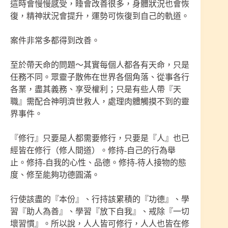
這時會慢慢感受，睡會改善很多，身體狀況也會恢
復，精神狀況會提升，運勢可恢復到自己的軌道。
案件非常多都得到改善。
至於帶天命的問題～其實每個人都各有天命，只是
任務不同。眾靈子散佈在世界各個角落、從事各行
各業，盡其義務、享受權利；只是有些人帶『天
職』需配合神明濟世救人，處理肉體觸摸不到的靈
界事件。
『修行』只要是人都需要修行，只要是『人』也已
經皆在修行（修人間道）。修持-自己的行為舉
止。修持-自我的心性、品德。修持-待人接物的態
度、修至能夠功德圓滿。
行使該盡的『本份』、行持該累積的『功德』、學
習『助人為善』、學習『放下自我』、戒除『一切
壞習慣』。所以說，人人皆可修行，人人也皆在修