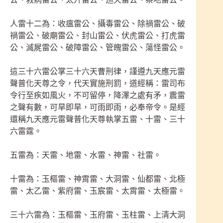
人雷十二為：收瘟雷公、攝毒雷公、除禍雷公、破
禍雷公、破廟雷公、封山雷公、伏虎雷公、打虎雷
公、滅屍雷公、破障雷公、管魄雷公、蕩怪雷公。
這三十六雷公掌三十六天曹刑律，謹遵九天應元雷
聲普化天尊之令，代天實施刑罰，道經稱：雷司布
令行至疾如風火，不可留停，降澤之處有矛，震雷
之聲有數，可旱即旱，可雨即雨，必奉帝令。是經
還稱九天應元雷聲普化天尊執掌五雷、十雷、三十
六雷霆。
五雷為：天雷、地雷、水雷、神雷、社雷。
十雷為：玉樞雷、神霄雷、大洞雷、仙都雷、北極
雷、太乙雷、紫府雷、玉宸雷、太霄雷、太極雷。
三十六雷為：玉樞雷、玉府雷、玉柱雷、上清大洞