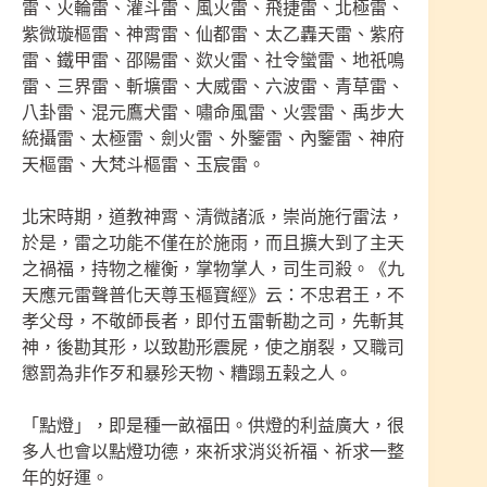
雷、火輪雷、灌斗雷、風火雷、飛捷雷、北極雷、
紫微璇樞雷、神霄雷、仙都雷、太乙轟天雷、紫府
雷、鐵甲雷、邵陽雷、欻火雷、社令蠻雷、地祇鳴
雷、三界雷、斬壙雷、大威雷、六波雷、青草雷、
八卦雷、混元鷹犬雷、嘯命風雷、火雲雷、禹步大
統攝雷、太極雷、劍火雷、外鑒雷、內鑒雷、神府
天樞雷、大梵斗樞雷、玉宸雷。
北宋時期，道教神霄、清微諸派，崇尚施行雷法，
於是，雷之功能不僅在於施雨，而且擴大到了主天
之禍福，持物之權衡，掌物掌人，司生司殺。《九
天應元雷聲普化天尊玉樞寶經》云：不忠君王，不
孝父母，不敬師長者，即付五雷斬勘之司，先斬其
神，後勘其形，以致勘形震屍，使之崩裂，又職司
懲罰為非作歹和暴殄天物、糟蹋五榖之人。
「點燈」，即是種一畝福田。供燈的利益廣大，很
多人也會以點燈功德，來祈求消災祈福、祈求一整
年的好運。