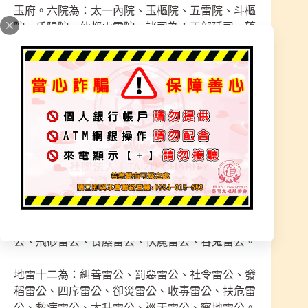
玉府。六院為：太一內院、玉樞院、五雷院、斗樞
院、氏陽院、仙都火雷院。諸司為：天部廷司、蓬
萊都水司、太乙雷霆四司、北帝雷霆司、北斗懲罰
司、北斗防衛司、玉府雷霆九司及諸曹院子司。並
稱各司均有：玉府左玄、右玄、金闕侍中、僕射、
上相真仙、真伯、卿監、侍臣、仙郎、玉郎、玉
童、玉女左右，司麾諸部雷神、官吏、將吏。且稱
九天雷公將軍、八方雲雷將軍、五方蠻雷使者、雷
部總兵使者，均在九天應元雷聲普化天尊麾下聽
令。是經稱諸司中有三十六雷公，分天、地、人三
雷，每雷十二名。
天雷十二為：神霄雷公、五方雷公、行風雷公、行
雨雷公、行雲雷公、佈澤雷公、行冰雷公、行霄雷
公、飛砂雷公、食糜雷公、伏魔雷公、吞鬼雷公。
地雷十二為：糾善雷公、罰惡雷公、社令雷公、發
稻雷公、四序雷公、卻災雷公、收毒雷公、扶危雷
公、救病雷公、太升雷公、巡天雷公、察地雷公。