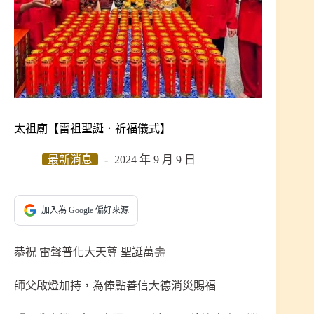
太祖廟【雷祖聖誕．祈福儀式】
最新消息
2024 年 9 月 9 日
加入為 Google 偏好來源
恭祝 雷聲普化大天尊 聖誕萬壽
師父啟燈加持，為俸點善信大德消災賜福