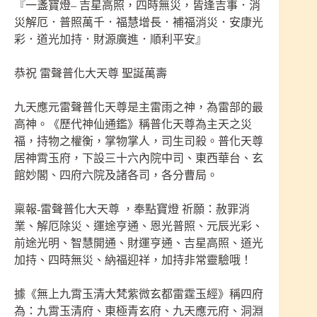
『一盞寶燈– 吉星高照，四時無災，皆逢吉事．消
災解厄．普照萬千．福慧增長．補福消災．安康光
彩．道光加持．財源廣進．順利平安』
恭祝
雷聲普化大天尊 聖誕萬壽
九天應元雷聲普化天尊是主雷雨之神，為雷部的最
高神。《歷代神仙通鑑》稱普化天尊為主天之災
福，持物之權衡，掌物掌人，司生司殺。普化天尊
居神霄玉府，下設三十六內院中司、東西華台、玄
館妙閣、四府六院及諸各司，各分曹局。
稟報-雷聲普化大天尊 ，奉點寶燈 祈願：赦罪消
業、解厄除災、運途亨通、恩光普照、元辰光彩、
前途光明、智慧開通、財運亨通、吉星高照、道光
加持、四時無災、納福迎祥，加持非常靈驗哦！
據《無上九霄玉清大梵紫微玄都雷霆玉經》稱四府
為：九霄玉清府、東極青玄府、九天應元府、洞淵