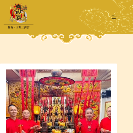
跳
至
主
要
內
容