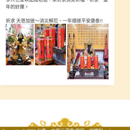
年的好運。
祈求 天恩加彼～消災解厄、一年順遂平安康泰!!