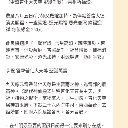
〔雷聲普化大天尊 聖誕千秋〕-雷祖祈福燈-
農曆八月五日(六)師父啟燈加持，為俸點善信大德
消災賜福，一盞寶燈–道光賜福.恩光普照.納福迎
祥-每位緣金 250元
此良機適逢『一盞寶燈– 吉星高照，四時無災，皆
逢吉事．消災解厄．普照萬千．福慧增長．補福消
災．安康光彩．道光加持．財源廣進．順利平安』
恭祝 雷聲普化大天尊 聖誕萬壽
九天應元雷聲普化天尊是主雷雨之神，為雷部的最
高神。《歷代神仙通鑑》稱普化天尊為主天之災
福，持物之權衡，掌物掌人，司生司殺。普化天尊
居神霄玉府，下設三十六內院中司、東西華台、玄
館妙閣、四府六院及諸各司，各分曹局。
~ 在神明最重要的聖誕日記得一定要來刷存在感 ~