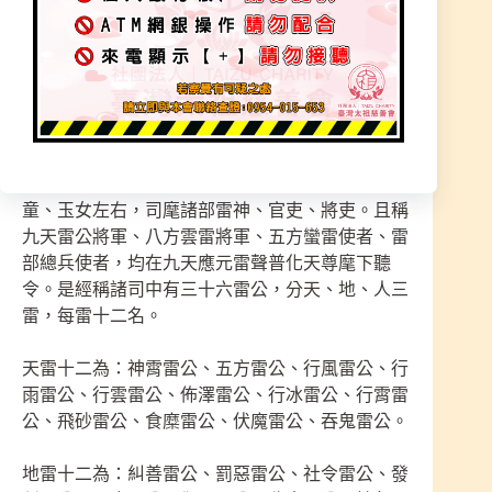
為：九霄玉清府、東極青玄府、九天應元府、洞淵
玉府。六院為：太一內院、玉樞院、五雷院、斗樞
院、氏陽院、仙都火雷院。諸司為：天部廷司、蓬
萊都水司、太乙雷霆四司、北帝雷霆司、北斗懲罰
司、北斗防衛司、玉府雷霆九司及諸曹院子司。並
稱各司均有：玉府左玄、右玄、金闕侍中、僕射、
上相真仙、真伯、卿監、侍臣、仙郎、玉郎、玉
童、玉女左右，司麾諸部雷神、官吏、將吏。且稱
九天雷公將軍、八方雲雷將軍、五方蠻雷使者、雷
部總兵使者，均在九天應元雷聲普化天尊麾下聽
令。是經稱諸司中有三十六雷公，分天、地、人三
雷，每雷十二名。
天雷十二為：神霄雷公、五方雷公、行風雷公、行
雨雷公、行雲雷公、佈澤雷公、行冰雷公、行霄雷
公、飛砂雷公、食糜雷公、伏魔雷公、吞鬼雷公。
地雷十二為：糾善雷公、罰惡雷公、社令雷公、發