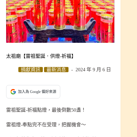
太祖廟【雷祖聖誕．供燈-祈福】
捐獻資訊
最新消息
2024 年 9 月 6 日
加入為 Google 偏好來源
雷祖聖誕-祈福點燈，最後倒數50盞！
雷祖燈-奉點完不在受理，把握機會～