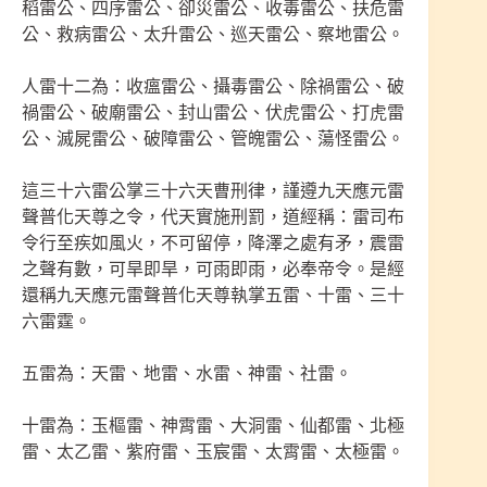
稻雷公、四序雷公、卻災雷公、收毒雷公、扶危雷
公、救病雷公、太升雷公、巡天雷公、察地雷公。
人雷十二為：收瘟雷公、攝毒雷公、除禍雷公、破
禍雷公、破廟雷公、封山雷公、伏虎雷公、打虎雷
公、滅屍雷公、破障雷公、管魄雷公、蕩怪雷公。
這三十六雷公掌三十六天曹刑律，謹遵九天應元雷
聲普化天尊之令，代天實施刑罰，道經稱：雷司布
令行至疾如風火，不可留停，降澤之處有矛，震雷
之聲有數，可旱即旱，可雨即雨，必奉帝令。是經
還稱九天應元雷聲普化天尊執掌五雷、十雷、三十
六雷霆。
五雷為：天雷、地雷、水雷、神雷、社雷。
十雷為：玉樞雷、神霄雷、大洞雷、仙都雷、北極
雷、太乙雷、紫府雷、玉宸雷、太霄雷、太極雷。