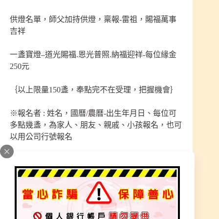
供燈名單，師父加持供燈，稟報-雷祖，賜福萬事
吉祥
一盞寶燈–道光賜福.恩光普照.納福迎祥-每位緣金
250元
｛以上限量150盞，奉點完不在受理，把握機會｝
※報名者 : 姓名，國曆/農曆-出生年月日、每位可
多點幾盞，為家人、朋友、親戚、小孩報名，也可
以用公司行號報名
稟報-雷聲普化大天尊 ，奉點寶燈 祈願：赦罪消
業、解厄除災、運途亨通、恩光普照、元辰光彩、
前途光明、智慧開通、財運亨通、吉星高照、道光
加持、四時無災、納福迎祥，加持非常靈驗哦！
據《無上九霄玉清大梵紫微玄都雷霆玉經》稱四府