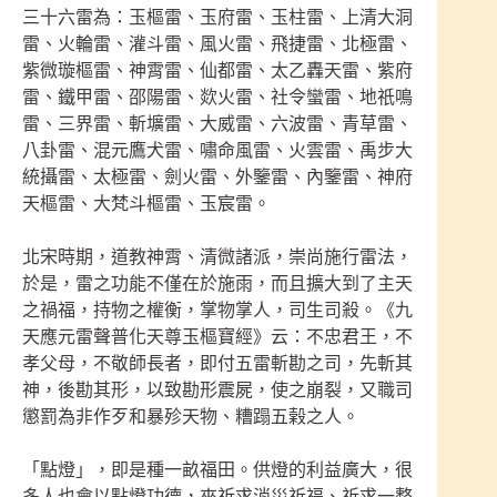
三十六雷為：玉樞雷、玉府雷、玉柱雷、上清大洞
雷、火輪雷、灌斗雷、風火雷、飛捷雷、北極雷、
紫微璇樞雷、神霄雷、仙都雷、太乙轟天雷、紫府
雷、鐵甲雷、邵陽雷、欻火雷、社令蠻雷、地祇鳴
雷、三界雷、斬壙雷、大威雷、六波雷、青草雷、
八卦雷、混元鷹犬雷、嘯命風雷、火雲雷、禹步大
統攝雷、太極雷、劍火雷、外鑒雷、內鑒雷、神府
天樞雷、大梵斗樞雷、玉宸雷。
北宋時期，道教神霄、清微諸派，崇尚施行雷法，
於是，雷之功能不僅在於施雨，而且擴大到了主天
之禍福，持物之權衡，掌物掌人，司生司殺。《九
天應元雷聲普化天尊玉樞寶經》云：不忠君王，不
孝父母，不敬師長者，即付五雷斬勘之司，先斬其
神，後勘其形，以致勘形震屍，使之崩裂，又職司
懲罰為非作歹和暴殄天物、糟蹋五榖之人。
「點燈」，即是種一畝福田。供燈的利益廣大，很
多人也會以點燈功德，來祈求消災祈福、祈求一整