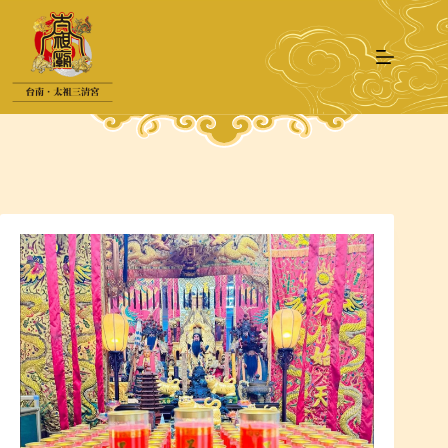
跳
至
主
要
內
容