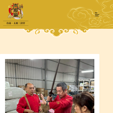
跳
至
主
要
內
容