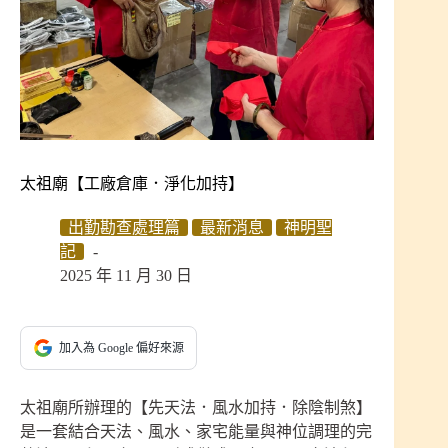
太祖廟【工廠倉庫．淨化加持】
出勤勘查處理篇
最新消息
神明聖
記
2025 年 11 月 30 日
加入為 Google 偏好來源
太祖廟所辦理的【先天法．風水加持．除陰制煞】
是一套結合天法、風水、家宅能量與神位調理的完