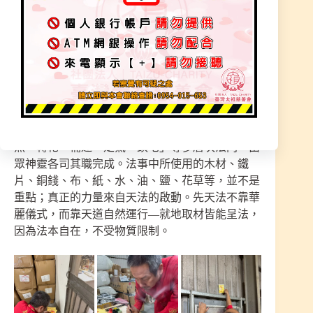
廚房涉及女性運勢；客廳牽動一家人的氣場；神位
與香爐決定家中主氣；房間布局影響睡眠與精神；
地氣則牽動財運根基。若其中任何一環不穩，家中
容易出現病痛反覆、財運受阻、人際失和、工作卡
關、情緒不穩、家庭矛盾等。這些現象並非巧合，
而是氣場已失衡的顯性反應。
先天法的運作核心，在於「解除、破除、收除、制
煞、轉化、補運、定氣、鎮宅」等多層次法門，由
眾神靈各司其職完成。法事中所使用的木材、鐵
片、銅錢、布、紙、水、油、鹽、花草等，並不是
重點；真正的力量來自天法的啟動。先天法不靠華
麗儀式，而靠天道自然運行—就地取材皆能呈法，
因為法本自在，不受物質限制。