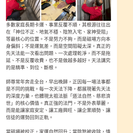
多數家庭長期卡運、事業反覆不順，其根源往往出
在「神位不正、地氣不穩、陰煞入宅、家神受阻」
等最核心的位置。不是努力不夠，而是磁場方向本
身偏斜；不是運氣差，而是空間阻礙太深。真正的
先天法能一次看出問題、一次處理乾淨，而不是拖
延、不是反覆收費，也不是做越多越好。天法講究
的是精準、到位、斷根。
師尊常年奔走全台，早出晚歸，正因每一場法事都
是不同的挑戰。每一次天法下降，都展現著先天法
的深度力量，也體現太祖法脈「道法自然、慈悲濟
世」的核心價值。真正強的法門，不是外表華麗，
而是能讓家庭安定、讓工廠興旺、讓企業順勢、讓
信徒的運勢回到正軌。
當磁場被校正，家運自然回升；當陰煞被收除，情