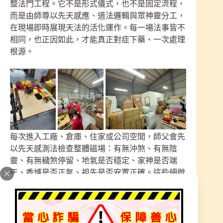
整法門工程。它不是形式儀式，也不是固定流程，
而是由師尊以先天感應、道法邏輯與眾神靈分工，
在現場即時展現天法的活化運作。每一場法事皆不
相同，也正因如此，才能真正對症下藥、一次處理
根源。
每次進入工廠、倉庫、住家或公司空間，師父會先
以先天感測法檢查整體磁場：有無沖煞、有無陰
靈、有無穢煞停留、地氣是否穩定、家神是否端
正、香爐是否正氣、祖先是否安置正確。這些細微
之處是空間能量的核心關鍵，寸差即偏、氣差則
亂。太祖法門最重視的，就是「不馬虎、不漏看、
不放過任何可能影響家運的點」。