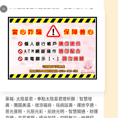
~ 在神明最重要的聖誕日記得一定要來刷存在感 ~
供燈名單，稟報加持供燈，稟報-太陰星君，賜福
萬事吉祥
一盞寶燈–增添福祿.道光賜福.祛病延壽.長壽健康-
每位緣金 250元
｛以上限量250盞，奉點完不在受理，把握機會｝
※報名者 : 姓名，國曆/農曆-出生年月日、每位可
多點幾盞，為家人、朋友、親戚報名，也可以用公
司行號報名
稟報- 太陰星君，奉點太陰星君燈祈願：智慧增
廣、團圓美滿、增添福祿、祛病延壽、運途亨通、
恩光普照、元辰光彩、前途光明、智慧開通、財運
亨通、吉星高照、道光加持、四時無災、納福迎