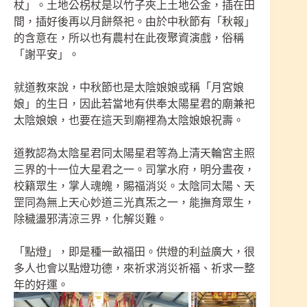
杖」。土地公柺杖是以竹子夾上土地公金，插在田
間，插好後再以月餅祭祀。由於中秋節有「秋報」
的含意在，所以也有農村在此夜聚資演戲，俗稱
「謝平安」。
就道教來說，中秋節也是太陰娘娘或稱「月宮娘
娘」的生日，因此若當地有供奉太陽星君的廟兼祀
太陰娘娘，也要在這天到廟裡為太陰娘娘祝壽。
道教認為太陰星君同太陽星君等為上清天輪宮主照
三界的十一位大星君之一。司掌水府，明分晝夜，
校籍眾生，掌人魂魄，賜福消災。太陰同太陽、天
罡同為無上天心妙道三光真炁之一，能撫育眾生，
除穢盪邪清涼三界，化解災難。
「點燈」，即是種一畝福田。供燈的利益廣大，很
多人也會以點燈功德，來祈求消災祈福、祈求一整
年的好運。