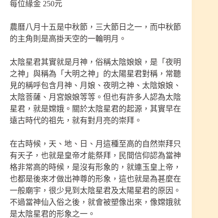
每位緣金 250元
農曆八月十五是中秋節，三大節日之一，而中秋節
的主角則是高掛天空的一輪明月。
太陰星君其實就是月神，俗稱太陰娘娘，是「夜明
之神」與稱為「大明之神」的太陽星君對稱，常聽
見的稱呼包含月神、月娘、夜明之神、太陰娘娘、
太陰菩薩、月宮娘娘等等。但也有許多人認為太陰
星君，就是嫦娥。關於太陰星君的起源，其實早在
遠古時代的祖先，就有對月亮的崇拜。
在古時候，天、地、日、月這種至高的自然崇拜只
有天子，也就是皇帝才能祭拜，民間信仰認為當神
格非常高的時候，是沒有形象的，就連玉皇上帝，
也都是後來才做出神尊的形象，這也就是為甚麼在
一般廟宇，很少見到太陰星君及太陽星君的原因。
不過當神仙入俗之後，就會被塑像出來，像嫦娥就
是太陰星君的形象之一。