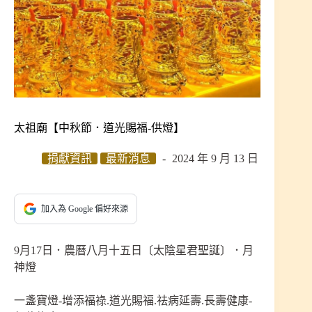
太祖廟【中秋節．道光賜福-供燈】
捐獻資訊
最新消息
2024 年 9 月 13 日
加入為 Google 偏好來源
9月17日．農曆八月十五日〔太陰星君聖誕〕．月
神燈
一盞寶燈-增添福祿.道光賜福.祛病延壽.長壽健康-