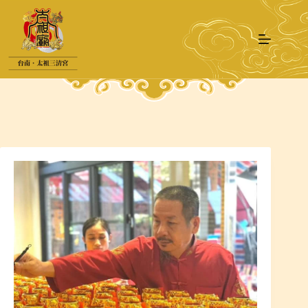
跳
至
主
要
內
容