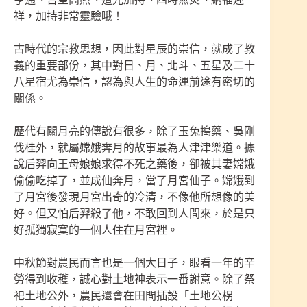
祥，加持非常靈驗哦！
古時代的宗教思想，因此對星辰的崇信，就成了教
義的重要部份，其中對日、月、北斗、五星及二十
八星宿尤為崇信，認為與人生的命運前途有密切的
關係。
歷代有關月亮的傳說有很多，除了玉兔搗藥、吳剛
伐桂外，就屬嫦娥奔月的故事最為人津津樂道。據
說后羿向王母娘娘求得不死之藥後，卻被其妻嫦娥
偷偷吃掉了，並成仙奔月，當了月宮仙子。嫦娥到
了月宮後發現月宮出奇的冷清，不像他所想像的美
好。但又怕后羿殺了他，不敢回到人間來，於是只
好孤獨寂寞的一個人住在月宮裡。
中秋節對農民而言也是一個大日子，眼看一年的辛
勞得到收穫，誠心對土地神表示一番謝意。除了祭
祀土地公外，農民還會在田間插設「土地公柺