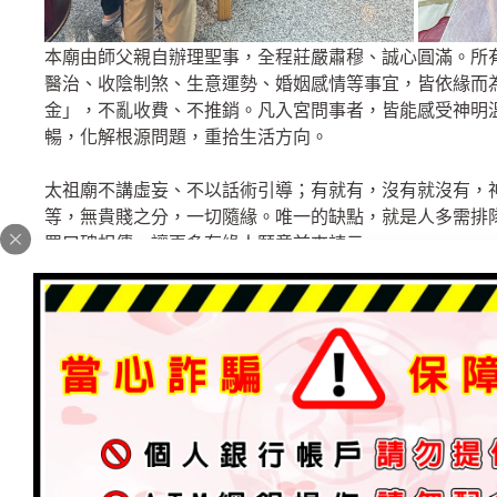
本廟由師父親自辦理聖事，全程莊嚴肅穆、誠心圓滿。所
醫治、收陰制煞、生意運勢、婚姻感情等事宜，皆依緣而
金」，不亂收費、不推銷。凡入宮問事者，皆能感受神明
暢，化解根源問題，重拾生活方向。
太祖廟不講虛妄、不以話術引導；有就有，沒有就沒有，
等，無貴賤之分，一切隨緣。唯一的缺點，就是人多需排
眾口碑相傳，讓更多有緣人願意前來請示。
———————————
【台南．三清宮 – 辦理〔聖事〕時間】
每週〈六〉下午 2:00 ～ 5:00
每週〈六〉晚上 7:00 ～ 10:00