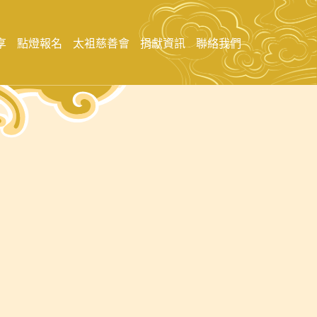
享
點燈報名
太袓慈善會
捐獻資訊
聯絡我們