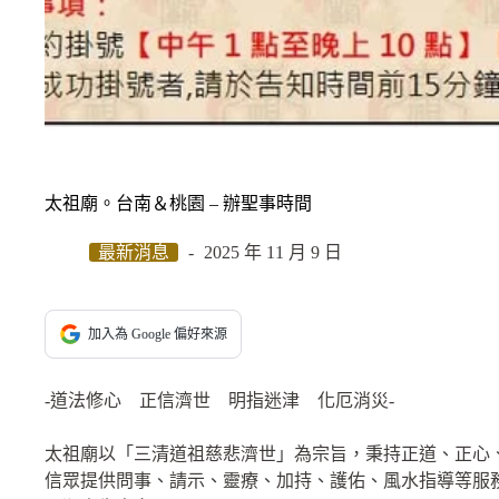
太祖廟。台南＆桃園 – 辦聖事時間
最新消息
2025 年 11 月 9 日
加入為 Google 偏好來源
-道法修心 正信濟世 明指迷津 化厄消災-
太祖廟以「三清道祖慈悲濟世」為宗旨，秉持正道、正心
信眾提供問事、請示、靈療、加持、護佑、風水指導等服