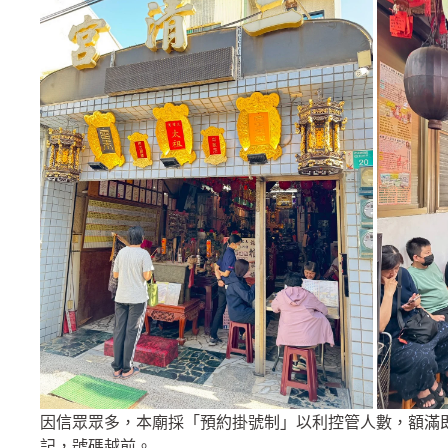
因信眾眾多，本廟採「預約掛號制」以利控管人數，額滿
記，號碼越前。