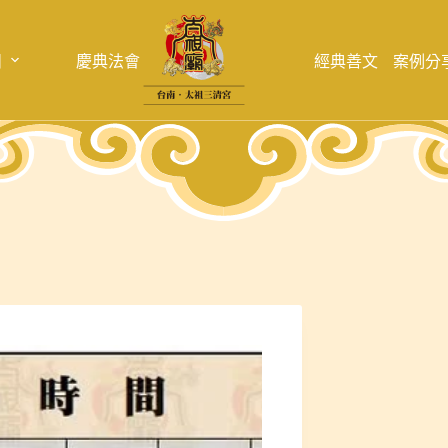
目
慶典法會
經典善文
案例分