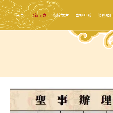
跳
至
主
首頁
最新消息
關於本宮
奉祀神祇
服務項
要
內
容