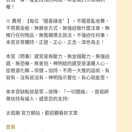
喔！
※ 費用 : 【每位〝隨喜緣金〞】，不隨意亂收費，
不用買金紙，無靜坐方式，無強迫做什麼法會，無
推行任何物品，無冤親債主說法，不強迫任何事，
本宮非常獨特，正道、正心、正念、濟世為主！
本宮〔問事〕感受是無壓力、無金錢壓力、無強迫
感、無恐嚇、無害怕，神明給的感受是溫暖人心、
從根源化解→保健→加持，不用一大推的話術、有
就有、沒有就沒有，神明指示實在，有心就能受。
來本宮缺點就是等→排隊~ 『一切隨緣』，道祖師
尊扶持有緣人，感恩您的支持!
太祖廟 官方網站，歡迎觀看好文章
首頁