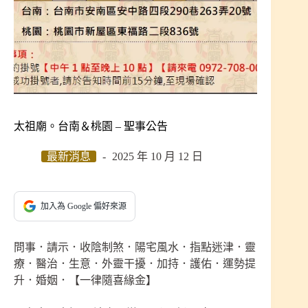
太祖廟。台南＆桃園 – 聖事公告
最新消息
2025 年 10 月 12 日
加入為 Google 偏好來源
問事．請示．收陰制煞．陽宅風水．指點迷津．靈
療．醫治．生意．外靈干擾．加持．護佑．運勢提
升．婚姻．【一律隨喜緣金】