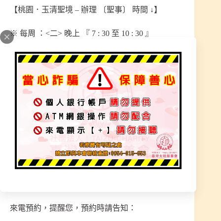
【桃園．玉清聖境 – 辦理 〔聖事〕 時間 ↓】
※ 每周 ：<二> 晚上 『 7 : 30 至 10 : 30 』
※ 每周 ：<四> 晚上 『 7 : 30 至 10 : 30』
「僅預約制–預約電話 : 0972–708–000，無 LINE 服
務。」
宮址 : 桃園市 新屋區 東福路二段836號
———————————
信徒眾多採用「預約制 – 掛號」方便掌控人數，限
制聖事日人數，額滿不受理，越早預約、排號越
早，前幾禮拜都可撥打電話預約！
來電預約，提醒您，預約時請告知：