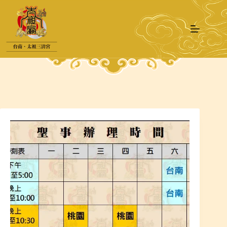
跳
至
主
要
內
容