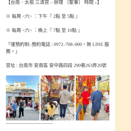
【台南．太祖 三清宮 – 辦理 〔聖事〕 時間 ↓】
※ 每周 <六> ：下午『 2點 至 5點 』
※ 每周 <六> ：晚上『 7點 至 10點 』
「僅預約制–預約電話 : 0972–708–000，無 LINE 服
務。」
宮址 : 台南市 安南區 安中路四段 290巷263弄20號
——————————