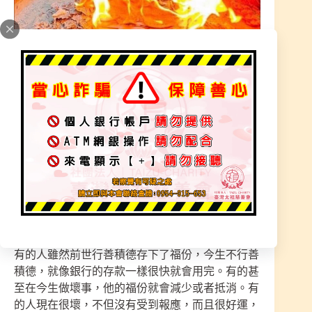
煙氣是意表我們人與神、魂溝通的媒介傳遞之氣，
借由煙氣來做為我們與萬靈溝通的橋樑。如：奉香
敬拜時，點支清香向眾神傳遞我們要訴說之語。
。。積德雖無人見，行善自有天知。。
人的災福有前世造下的和今世作的。前世造的福，
就像在銀行裏存款一樣，今生來享受。前世作的
惡，就像欠債一樣，今生來償還。
有的人雖然前世行善積德存下了福份，今生不行善
積德，就像銀行的存款一樣很快就會用完。有的甚
至在今生做壞事，他的福份就會減少或者抵消。有
的人現在很壞，不但沒有受到報應，而且很好運，