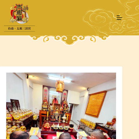
跳
至
主
要
內
容