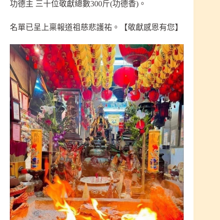
功德主 三十位敬獻總數300斤(功德香)。
名單已呈上稟報道祖慈悲護祐。【敬獻感恩有您】