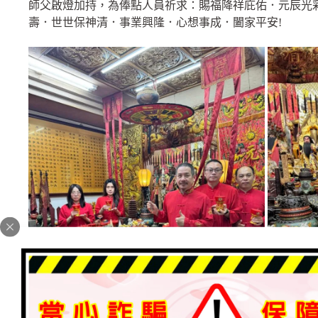
師父啟燈加持，為俸點人員祈求：賜福降祥庇佑．元辰光
壽．世世保神清．事業興隆．心想事成．闔家平安!