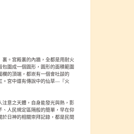
」裏。宮殿裏的內牆，全都是用耐火
殿包圍成一個圓形，圓形的面積範圍
圍欄的頂端，都崁有一個會吐燄的
紅。宮中還有傳說中的仙草—『火
人注意之天體，自身能發光與熱，影
子、人民規定區隔般的簡單，早在仰
關於日神的相關崇拜記錄，都是民間