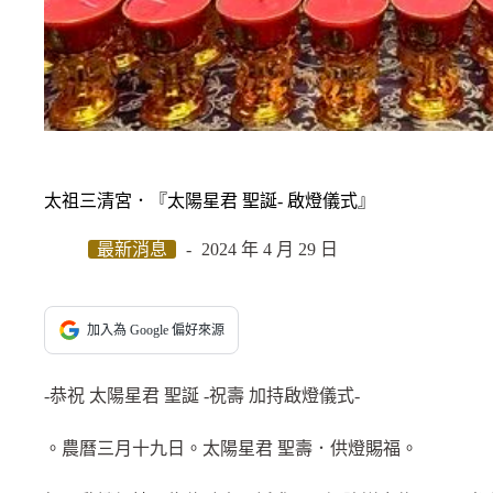
太祖三清宮．『太陽星君 聖誕- 啟燈儀式』
最新消息
2024 年 4 月 29 日
加入為 Google 偏好來源
-恭祝 太陽星君 聖誕 -祝壽 加持啟燈儀式-
。農曆三月十九日。太陽星君 聖壽．供燈賜福。