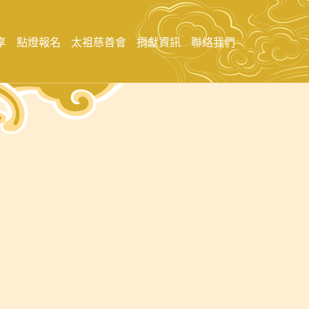
享
點燈報名
太袓慈善會
捐獻資訊
聯絡我們