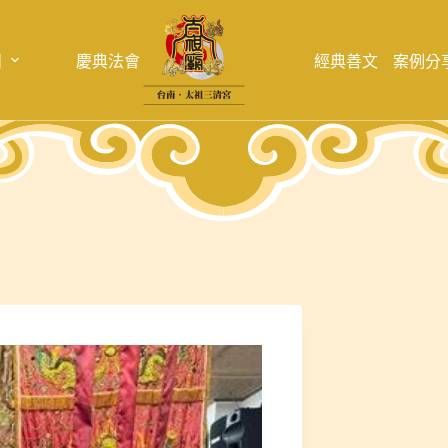
目
慶典法會
經典善文
案例分