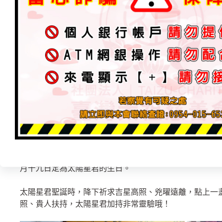
太陽星君，為道教的太陽神，主掌太陽。道教尊稱「日宮
神」，俗稱「太陽帝君」、「太陽公」。
太陽帝君乃陽剛之神，司日之運行，掌火焰之輕重，日由
恩萬民，凡世人代代祭祀之故也。
在盤古開天闢地的傳說里，盤古從混沌中覺醒，將天地斬
就是他的眼睛變成的。
太陽在道教的文化中也有很重要的位置。道教尊稱「日宮
神」，俗稱「太陽帝君」、「太陽公」。是道教尊奉的太
月十九日定為太陽星君的生日。
太陽星君聖誕時，降下祈求吉星高照、兇曜遠離，點上一
照、貴人扶持，太陽星君加持非常靈驗哦！