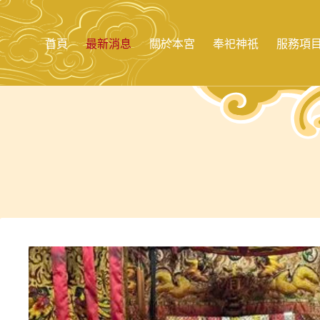
跳
至
主
首頁
最新消息
關於本宮
奉祀神祇
服務項
要
內
容