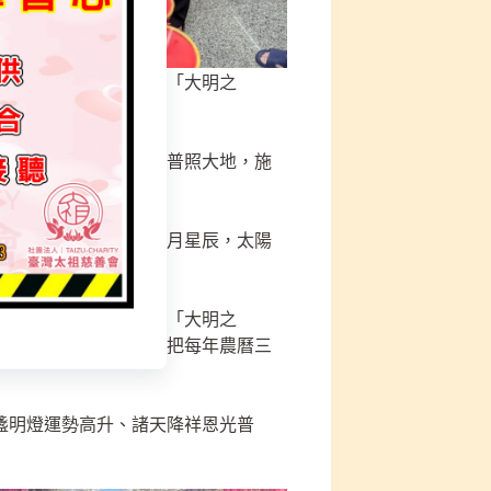
炎光太陽星君」，又稱「大明之
東升，再由西墜，光熙普照大地，施
開，他的身體形成了日月星辰，太陽
炎光太陽星君」，又稱「大明之
陽神，主掌太陽。人們把每年農曆三
盞明燈運勢高升、諸天降祥恩光普