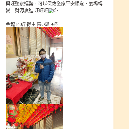
興旺整家運勢，可以保佑全家平安順遂，氣場轉
變，財源廣進 旺旺旺
金龍140斤得主 陳O恩 9杯