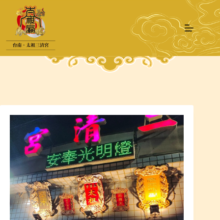
跳
至
主
要
內
容