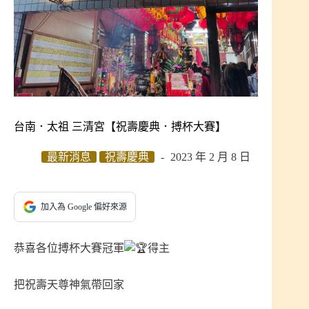
台南．太祖 三清宮【祝壽慶典．搏杯大賽】
最新消息
祝壽慶典
2023 年 2 月 8 日
加入為 Google 偏好來源
恭喜各位搏杯大賽冠軍
得主
把祝壽天尊神氣帶回家