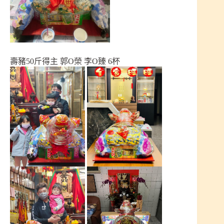
壽豬50斤得主 郭O榮 李O臻 6杯