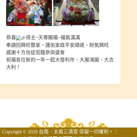
恭喜
得主~天尊賜福~福氣滿滿
奉請回興旺整家，護佑家庭平安順遂、財氣興旺
感謝十方信徒蒞臨參與盛會
祝福各位新的一年一起大發利市、大展鴻圖、大吉
大利！
Copyright © 2026 台南．太袓三清宮 保留一切權利。｜