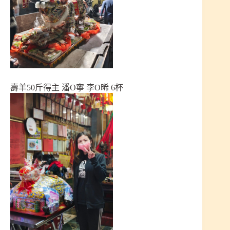
壽羊50斤得主 潘O寧 李O晞 6杯