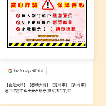
吞精大將
神明聖記
2021 年 12 月 3 日
加入為 Google 偏好來源
【食鬼大將】【吞精大將】【范將軍】【謝將軍】
這四位將軍與王天君鎮守(供奉)於宮門口