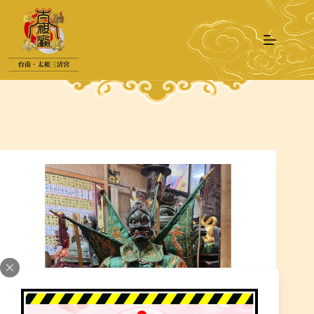
跳
至
主
要
內
容