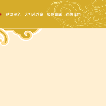
享
點燈報名
太袓慈善會
捐獻資訊
聯絡我們