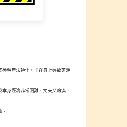
氣神明無法轉化，卡在身上導致家運
說本身經濟非常困難、丈夫又癱瘓、
油。