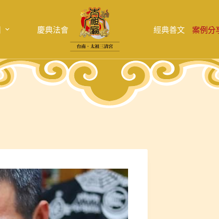
目
慶典法會
經典善文
案例分