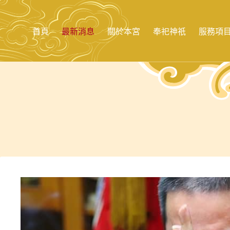
跳
至
主
首頁
最新消息
關於本宮
奉祀神祇
服務項
要
內
容