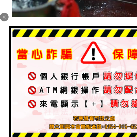
台南-佳里，辦理聖務
最新消息
案例分享
2023 年 4 月 21 日
加入為 Google 偏好來源
家中有拜神明會替信徒收驚
導致家運一落千丈、兒子運勢也不好