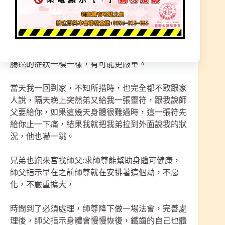
符，師父說這張靈符一定一定要帶在身上，因為我
那一關要到了，結果隔一個禮拜我突然覺得怪怪
的，肚子疼痛、糞便都帶血，自己去大醫院檢查，
醫師大腸鏡檢查結果真的有問題，醫師還說大腸癌
的機率很高，要我先不要想太多，因為這症狀跟大
腸癌的症狀一模一樣，有可能更嚴重。
當天我一回到家，不知所措時，也完全都不敢跟家
人說，隔天晚上突然弟又給我一張靈符，跟我說師
父要給你，如果這幾天身體很難過時，這一張符先
給你止一下痛，結果我就把我弟拉到外面說我的狀
況，他也嚇一跳。
兄弟也跑來宮找師父:求師尊能幫助身體可健康，
師父指示早在之前師尊就在安排著這個劫，不惡
化，不嚴重擴大，
時間到了必須處理，師尊降下做一場法會，完善處
理後，師父指示身體會慢慢恢復，鐵齒的自己也體