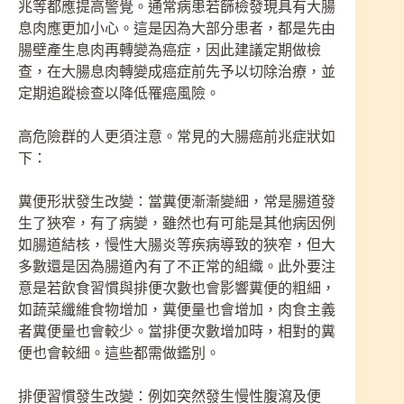
兆等都應提高警覺。通常病患若篩檢發現具有大腸
息肉應更加小心。這是因為大部分患者，都是先由
腸壁產生息肉再轉變為癌症，因此建議定期做檢
查，在大腸息肉轉變成癌症前先予以切除治療，並
定期追蹤檢查以降低罹癌風險。
高危險群的人更須注意。常見的大腸癌前兆症狀如
下：
糞便形狀發生改變：當糞便漸漸變細，常是腸道發
生了狹窄，有了病變，雖然也有可能是其他病因例
如腸道結核，慢性大腸炎等疾病導致的狹窄，但大
多數還是因為腸道內有了不正常的組織。此外要注
意是若飲食習慣與排便次數也會影響糞便的粗細，
如蔬菜纖維食物增加，糞便量也會增加，肉食主義
者糞便量也會較少。當排便次數增加時，相對的糞
便也會較細。這些都需做鑑別。
排便習慣發生改變：例如突然發生慢性腹瀉及便