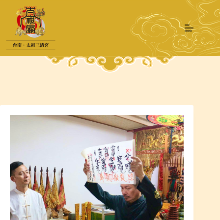
跳
至
主
要
內
容