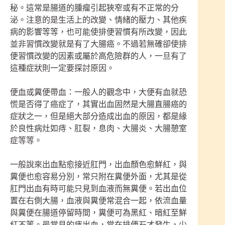
秘。這常是腸道的腫瘤引起狹窄或有不正常的分
泌。注意的是生活上的改變、情緒的壓力、其他疾
病的影響等等，也可能使排便習慣有所改變，因此
並非習慣改變就是有了大腸癌。不過若無確卻使排
便習慣改變的因素或屬於高危險群的人，一旦有了
這種症狀則一定要探討原因。
便血或糞便帶血：一般人的觀念中，大便有血就恐
慌是否得了癌症了，其實出血固然是大腸直腸癌的
症狀之一，但是絕大部分造成出血的原因，都是緣
於良性病灶如痔、肛裂，息肉、大腸炎、大腸憩室
症等等。
一般說來出血點愈接近肛門，出血顏色愈鮮紅，與
糞便也愈容易分別，常只附在糞便外面，尤其是從
肛門出血有時可能只見到血液而無糞便。若出血位
置在右側大腸，血液與糞便常混合一起，依流血量
與糞便在腸道停留時間，糞便可為黑紅、暗紅至鮮
紅不等。最常見的痔出血，常在排便石才發生，少