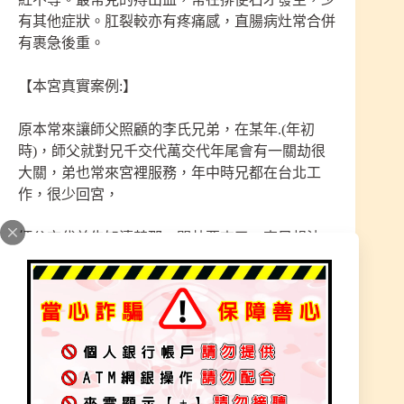
有其他症狀。肛裂較亦有疼痛感，直腸病灶常合併
有裹急後重。
【本宮真實案例:】
原本常來讓師父照顧的李氏兄弟，在某年.(年初
時)，師父就對兄千交代萬交代年尾會有一關劫很
大關，弟也常來宮裡服務，年中時兄都在台北工
作，很少回宮，
師父交代弟告知清楚那一關劫要來了，李兄想法:
很鐵齒的，要叫我注意？我完全不以為意，想說我
身體那麼勇，外面也無冤無仇，是要我注意什麼？
這段時間不想這麼多持續工作著！
年尾時
結果要發生病變的前一個禮拜，我弟突然給我一張