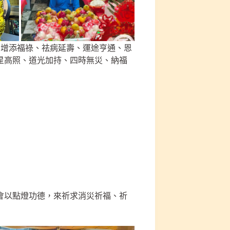
、增添福祿、祛病延壽、運途亨通、恩
星高照、道光加持、四時無災、納福
會以點燈功德，來祈求消災祈福、祈