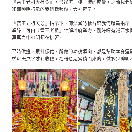
『雷王老祖大神令』，形狀怎一模一樣的感覺，之前我們
知道神明指示的我們就照做，太神奇了。
『雷王老祖天尊』指示下，師父當時就有跟我們職員指示
業障，可由『雷王老祖』化解地府業力，剛好經有滅罪水
冥冥之中神明都在排著。
平時供燈，眾神保佑，所做的功德迴向，都是幫助本身運
樣每天澆水才有收穫，福報也是累積而來的，做多少神明