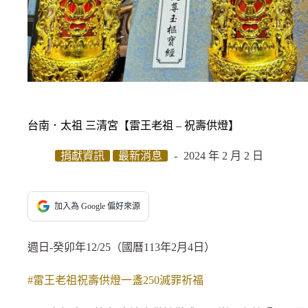
台南．太祖 三清宮【雷王老祖 – 祝壽供燈】
捐獻資訊
最新消息
2024 年 2 月 2 日
加入為 Google 偏好來源
週日-癸卯年12/25（國曆113年2月4日）
#雷王老祖祝壽供燈一盞250滅罪祈福