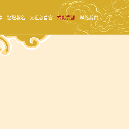
享
點燈報名
太袓慈善會
捐獻資訊
聯絡我們