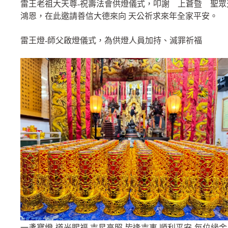
雷王老祖大天尊-祝壽法會供燈儀式，叩謝 上蒼暨 聖眾
鴻恩，在此邀請善信大德來向 天公祈求來年全家平安。
雷王燈-師父啟燈儀式，為供燈人員加持、滅罪祈福
一盞寶燈-道光賜福.吉星高照.皆逢吉事.順利平安-每位緣金 