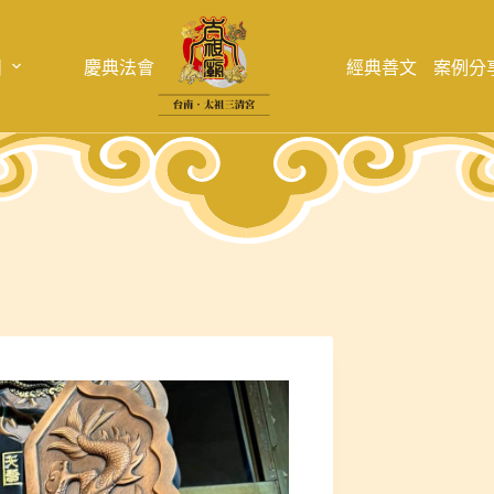
目
慶典法會
經典善文
案例分