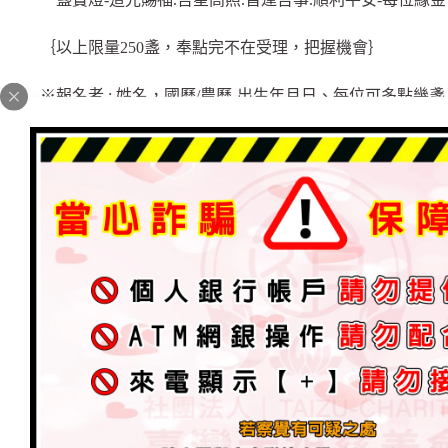
｛以上限量250盞，奉點完不在受理，把握機會｝
※報名者 : 姓名，國曆/農曆-出生年月日、每位可多點幾盞
為家人、朋友、親戚報名，也可以用公司行號報名
~ 在神明最重要的聖誕日記得一定要來刷存在感 ~
歡迎大家把握一年一度難得的機會，太祖 雷王老祖 祝壽
祈求 天公 與 眾聖尊加持與賜福，由你代為呈稟，祈望 