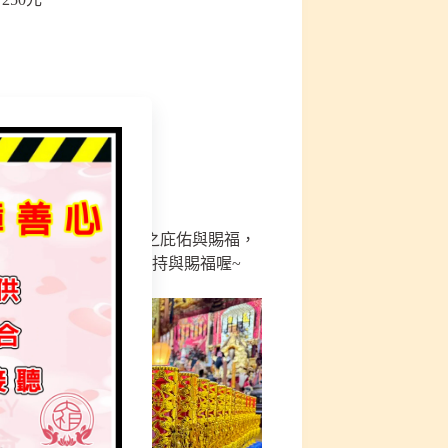
聖典活動。可得到天澤之庇佑與賜福，
天公賜福給蟻民，庇祐加持與賜福喔~