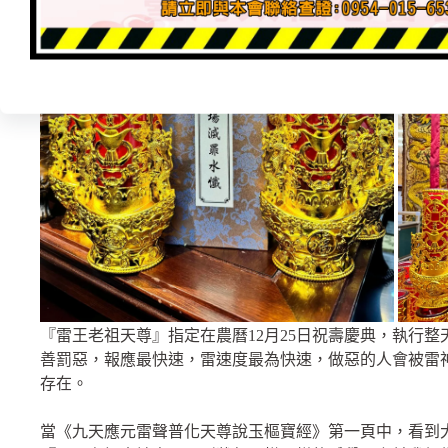
『雷王老祖天尊』指定在農曆12月25日祝壽慶典，執行
善罰惡，報應最快速，雷速度最為快速，做惡的人會被雷
存在。
當《九天應元雷聲普化天尊說玉樞寶經》第一頁中，看到