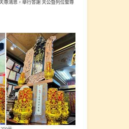
天尊鴻恩，舉行答謝 天公暨列位聖尊
250元