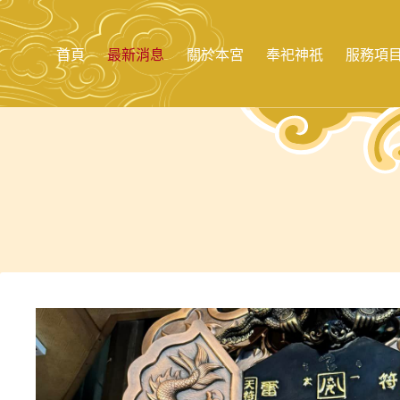
跳
至
主
首頁
最新消息
關於本宮
奉祀神祇
服務項
要
內
容