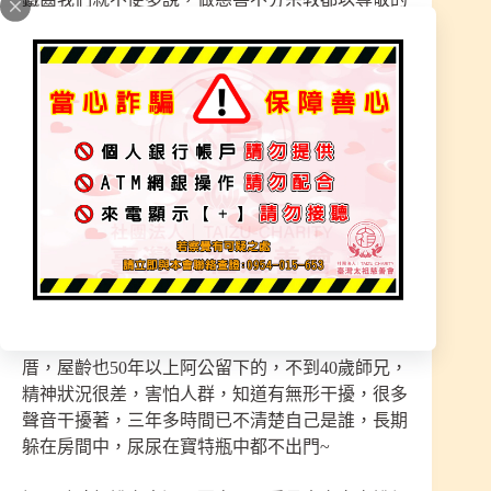
心態，尊重任何宗教！
看見了這案例當下我們就知道，這屋子非常陰，當
然年經時元神還是旺時是不受嚴重影響，通常只會
運差，當有天元神衰弱時體質轉變了，影響久了頻
率與陰靈相同時，這時身體開始受到影響，這時就
醫是無效果的，全身檢查也都說正常，但就是會不
舒服，當這黃金時期沒有更厲害的神明醫治，影響
嚴重時開始精神不佳、自言自語、幻覺、幻聽、不
清楚自己、封閉、活在自己世界、大小便在自己房
間，要救回來就很難~
本宮道祖師尊有醫治成功的案例，住桃園也是祖
厝，屋齡也50年以上阿公留下的，不到40歲師兄，
精神狀況很差，害怕人群，知道有無形干擾，很多
聲音干擾著，三年多時間已不清楚自己是誰，長期
躲在房間中，尿尿在寶特瓶中都不出門~