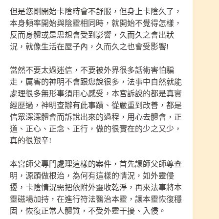
但是您剛開始卡陰時會不舒服，但身上卡陰久了，
本身頻率開始與陰靈相同時，就開始不覺得怎樣，
反而身體或是思想會受到影響，久而久之會出狀
況，就像生活在屋子內，久而久之也會受影響!
當然不要太過迷信，不要被外界很多話術害怕騙
走，厲害的神明不會跟您說很多，法事中自然就能
處理很多無形事須用心感受，本宮訴說的都是真實
經歷過，神明查辦有此事蹟、從嚴重到改善，都是
信眾深深體會而訴說出來的過程，用心去體會，正
道、正心、正念、正行，做的很實在的少之又少，
真的很艱辛!
本宮師父專門處理這樣的案件，首先讓師父師尊查
明，源頭做根治，為何有這樣的情況，如外靈侵
擾，卡陰情況需把依附外靈收乾淨，再來法事將本
靈磁場加持，在進行符法醫治本靈，讓本靈恢復穩
固，恢復正常人體質，不受外靈干擾、入侵。