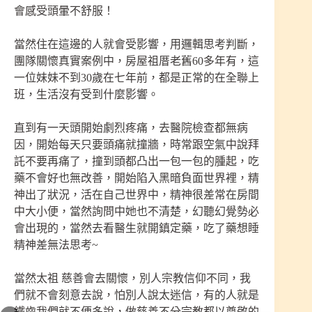
會感受頭暈不舒服！
當然住在這邊的人就會受影響，用邏輯思考判斷，
團隊關懷真實案例中，房屋祖厝老舊60多年有，這
一位妹妹不到30歲在七年前，都是正常的在全聯上
班，生活沒有受到什麼影響。
直到有一天頭開始劇烈疼痛，去醫院檢查都無病
因，開始每天只要頭痛就撞牆，時常跟空氣中說拜
託不要再痛了，撞到頭都凸出一包一包的腫起，吃
藥不會好也無改善，開始陷入黑暗負面世界裡，精
神出了狀況，活在自己世界中，精神很差常在房間
中大小便，當然詢問中她也不清楚，幻聽幻覺勢必
會出現的，當然去看醫生就開鎮定藥，吃了藥想睡
精神差無法思考~
當然太祖 慈善會去關懷，別人宗教信仰不同，我
們就不會刻意去說，怕別人說太迷信，有的人就是
鐵齒我們就不便多說，做慈善不分宗教都以尊敬的