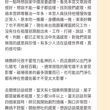
好一點時想說家中還是要處理，看見本宮文章說得
很好，想說不能一輩子都這樣。找到我們處理，經
過本宮師尊醫治一年多，本宮人員扶持他慢慢恢復
正常人，原本吃一推藥，身體病痛一推，漸漸好轉
了也不用吃藥了，現在來台南跟著裡面師兄工作，
沒有住在祖厝就跳脫出來，工作、打掃、說話、思
考、判斷，都已正常生活中充滿感恩，對我們宮是
無限的感恩與珍惜。有多少人活在這樣世界裡，真
的很可憐!
總務師兄很不愛怪力亂神的人，而且跟師父出門淨
化陽宅『身經百戰』，通常很陰的陽宅還不太會受
影響，磁場很差的最多頭暈而已，也可能出門淨化
都有神在旁護佑著才不受太大影響。
去關懷訪談經歷，當天有七個案例需要訪談，屋子
都是破舊老祖厝，至少都50年以上，當天訪談到第
四個家庭時，師兄我開始劇烈頭痛，胸口非常悶，
難過不舒服，開始想吐的感覺，想說訪談還是要完