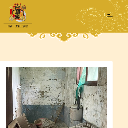
跳
至
主
要
內
容