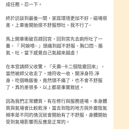
成任務，忍一下。
終於訪談到最後一間，家庭環境更加不好，磁場很
差，上車後開始很不舒服想吐，我不行了~
馬上開車衝破百趕回宮，回到宮先去廁所吐了一
番，『 阿娘喂~ 』頭痛到超不舒服、胸口悶、脹
氣、吐，當下感覺自己氣越來越虛！
在本宮請師父收驚，『夭壽~卡二個陰靈回來』，
當然被師父收走了，燒符收一收，開淨身符-淨
身，吃個晚飯後，竟然頭不痛了，也不會不舒服
了，真的差很多，以上都是事實敘述。
因為我們正常體質，有在修行與服務道場，本身體
質與氣場會比較乾淨，當去到陰的地方與外靈陰氣
頻率是不同的情況就會開始有了不舒服，身體開始
受到氣場影響而反應是正常的。