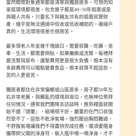
當然關懷對象通常都是清寒與獨居居多，可想而知
家庭環境都很差，包含屋子都是40~50年祖厝或是
與親人共有，只要名下與親友共有的祖厝就算財
產，幾乎是無法通過中低收或低收補助的，邊緣戶
真的，生活環境很差也很困苦。
最多領老人年金幾千塊過日，需要就醫、吃藥、坐
車、生活，都需要倒貼，如果癱瘓或洗腎，每禮拜
要洗腎與尿布、護墊費用更是很大負擔，根本沒有
多餘費用可以喝點營養食品，根本就買不起這些，
苦的人更是苦。
獨居者都住在非常偏鄉或山區居多，房子都50年左
右非常老舊，與髒亂的環境與圾垃，也無神位祭拜
任何情況，通常我們團隊去訪談時，進到裡面就開
始不適『頭暈』，磁場很不好，嚴重的在門口就強
烈受不了，這些不乾淨氣場，強烈壓迫胸悶難過，
不舒服氣場讓我們不得盡快完成任務，還須要隨身
攜帶師父開的淨身符，裝入瓶中噴一噴淨身，才不