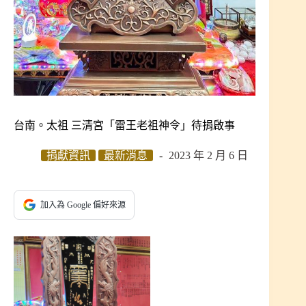
台南。太祖 三清宮「雷王老祖神令」待捐啟事
捐獻資訊
最新消息
2023 年 2 月 6 日
加入為 Google 偏好來源