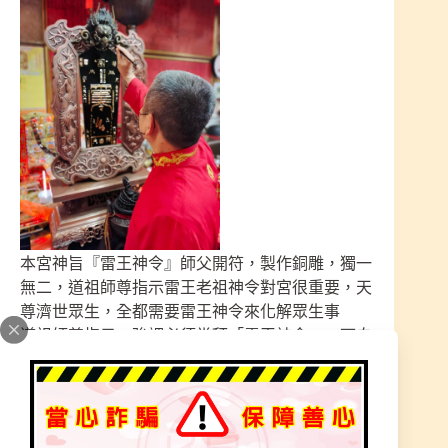
本宮神旨『雷王神令』師父開符，製作銅雕，獨一
無二，道祖師尊指示雷王老祖神令對宮很重要，天
尊濟世眾生，全都需要雷王神令來化解眾生事
道祖師尊指示，強調必須常拜「雷王神令」，可自
備供品來參拜，神格高階，必有保佑與化解眾生
事，眾生拜必有福氣！
「神令、神聖、莊嚴、可貴、天尊、賜福」
要領旨令~需要上天的審核，太祖廟必須ㄧ輪的考