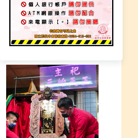
驗通過，才有資格降旨，神聖接旨需要儀式，師父
依照『道祖師尊』所指示樣式製作，神明指示要多
大旨令、要什麼樣式、要加什麼、要改什麼、要怎
樣呈現方式都由師尊指示所打造出來。
特別神奇的是~道祖師尊在令牌加上【大鵬金翅鳥-
護法神】這我們都想不到的事情，一切遵照師尊指
示，手工銅雕、鍛造打造、安金上漆-工藝，非常
厚重，莊嚴呈現，獨一無二，高達130公分。