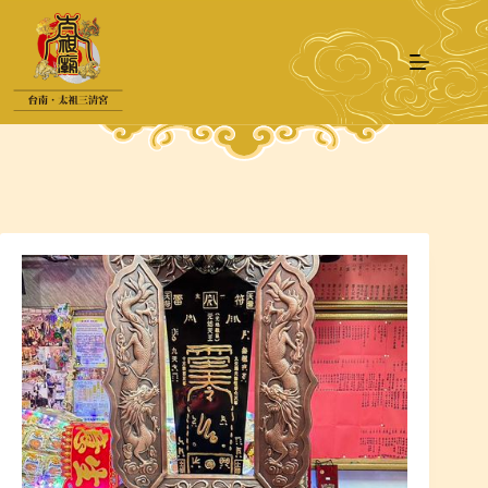
跳
至
主
要
內
容