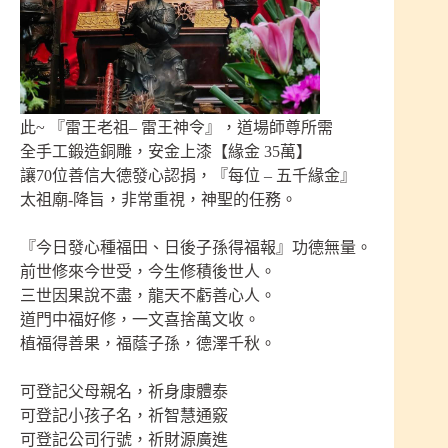
此~ 『雷王老祖– 雷王神令』，道場師尊所需
全手工鍛造銅雕，安金上漆【緣金 35萬】
讓70位善信大德發心認捐，『每位 – 五千緣金』
太祖廟-降旨，非常重視，神聖的任務。
『今日發心種福田、日後子孫得福報』功德無量。
前世修來今世受，今生修積後世人。
三世因果說不盡，龍天不虧善心人。
道門中福好修，一文喜捨萬文收。
植福得善果，福蔭子孫，德澤千秋。
可登記父母親名，祈身康體泰
可登記小孩子名，祈智慧通竅
可登記公司行號，祈財源廣進