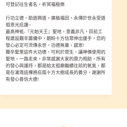
可登記往生者名，祈冥福極樂
行功立德，助道興道。廣植福田，永傳於世永受道
祖恩光庇護~
最高神袛-『元始天王』聖地，意義非凡，目前工
程建設艱辛籌備中，期盼十方信眾伸出援手，您的
發心必定可流傳永世，功德無量，感恩!
艱辛聖業這件大功德、可利於眾生、讓神佛使用的
聖地，一路走來，非常感謝大家的鼎力相助，所有
的發心與護持，都是給太祖廟繼續往前的氧氣，都
是在灌溉這棵將庇蔭十方大樹成長的養分，謝謝所
有發心善信大德!