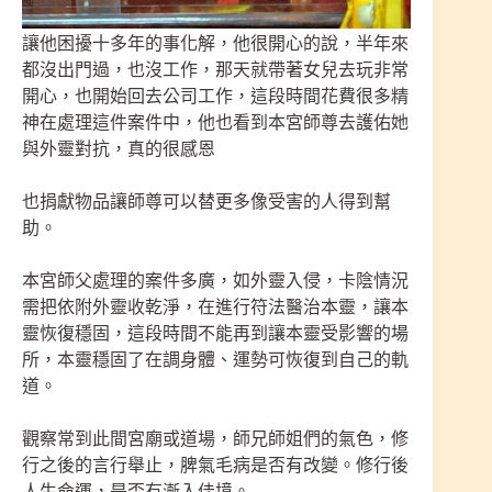
讓他困擾十多年的事化解，他很開心的說，半年來
都沒出門過，也沒工作，那天就帶著女兒去玩非常
開心，也開始回去公司工作，這段時間花費很多精
神在處理這件案件中，他也看到本宮師尊去護佑她
與外靈對抗，真的很感恩
也捐獻物品讓師尊可以替更多像受害的人得到幫
助。
本宮師父處理的案件多廣，如外靈入侵，卡陰情況
需把依附外靈收乾淨，在進行符法醫治本靈，讓本
靈恢復穩固，這段時間不能再到讓本靈受影響的場
所，本靈穩固了在調身體、運勢可恢復到自己的軌
道。
觀察常到此間宮廟或道場，師兄師姐們的氣色，修
行之後的言行舉止，脾氣毛病是否有改變。修行後
人生命運，是否有漸入佳境。