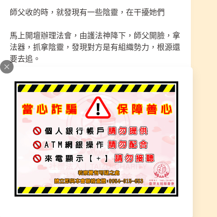
師父收的時，就發現有一些陰靈，在干擾她們
馬上開壇辦理法會，由護法神降下，師父開臉，拿
法器，抓拿陰靈，發現對方是有組織勢力，根源還
要去追。
當天師尊護法神降下法會處理完畢，恢復正常時還
有說有笑。
【接下來的日子這才是開始】
師父告知邱小姐如每天有不舒服就快來宮
要把對方放的陰靈勢力全收掉
邱小姐每天時間到就開始不舒服，晚上睡覺也看的
見