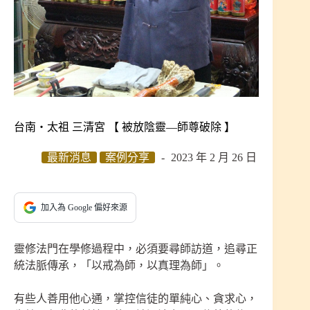
台南‧太祖 三清宮 【 被放陰靈—師尊破除 】
最新消息
案例分享
2023 年 2 月 26 日
加入為 Google 偏好來源
靈修法門在學修過程中，必須要尋師訪道，追尋正
統法脈傳承，「以戒為師，以真理為師」。
有些人善用他心通，掌控信徒的單純心、貪求心，