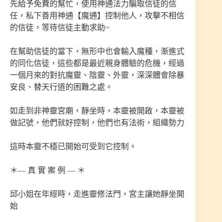
先給予免費的幫忙，使用神通法力騙取信徒的信
任，私下善用神通【魔通】控制他人，攻擊不相信
的信徒，等待信徒主動求助~
在幫助信徒的當下，無形中也會輸入魔種，漸進式
的同化信徒，這些都是最近親身體驗的危機，經過
一個月來的對抗魔靈、陰靈、外靈，深深體會除暴
安良、替天行道的困難之處。
如走到非神靈宮廟，靜坐時，本靈被開啟，本靈被
做記號，他們就好控制，他們也有法術，組織勢力
這時本靈不穩已開始可受到它控制。
＊— 真 實 案 例 — ＊
邱小姐在年經時，走進靈修法門，宮主讓她靜坐開
始