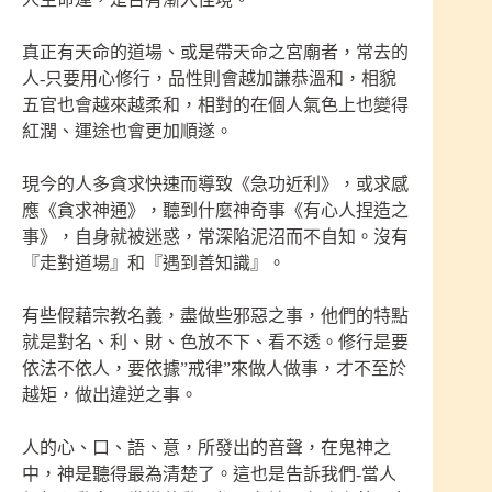
真正有天命的道場、或是帶天命之宮廟者，常去的
人-只要用心修行，品性則會越加謙恭溫和，相貌
五官也會越來越柔和，相對的在個人氣色上也變得
紅潤、運途也會更加順遂。
現今的人多貪求快速而導致《急功近利》，或求感
應《貪求神通》，聽到什麼神奇事《有心人捏造之
事》，自身就被迷惑，常深陷泥沼而不自知。沒有
『走對道場』和『遇到善知識』。
有些假藉宗教名義，盡做些邪惡之事，他們的特點
就是對名、利、財、色放不下、看不透。修行是要
依法不依人，要依據”戒律”來做人做事，才不至於
越矩，做出違逆之事。
人的心、口、語、意，所發出的音聲，在鬼神之
中，神是聽得最為清楚了。這也是告訴我們-當人