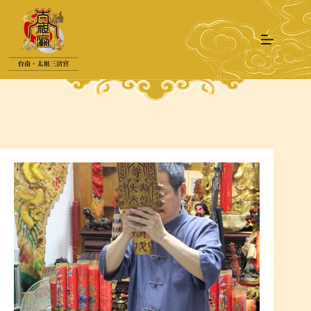
跳
至
主
要
內
容