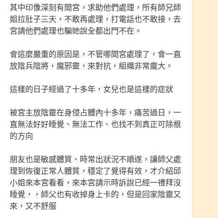
其中印像深刻有間宮，求助他們處理，所有師兄師
姐拉肚子三天，不敢再處理，打電話也不敢接，去
宮請他們處理也騙她說全都出門不在。
會這麼嚴重的原因是，不管哪間宮處理了，會一直
放陰兵陰將，魔邪靈，來對抗，組織非常龐大。
這樣的日子經過了十多年，女兒也是這樣的症狀
被宮主放陰靈在身侵占體內十多年，痛苦過日，一
直無法好好睡覺、無法工作、也找不到真正可除根
的方向
朋友也是敏感體質、時常出狀況不順遂，讓師父處
理到恢復正常人體質，穩定了覺得有效，才介紹邱
小姐來本宮看看，來本宮請示時訴說已經一禮拜沒
睡覺，，師父也有收掉身上卡的，但是回家陰靈又
來，又不舒服