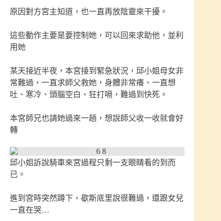
原因對方宮主知道，也一直再放陰靈來干擾。
這些動作主要是要控制她，可以回來求助他，並利
用她
某天接近半夜，本宮接到緊急狀況，邱小姐母女非
常難過，一直求師父救她，身體非常癢、一直想
吐、寒冷、頭腦空白、狂打嗝，難過到快死。
本宮師兄也請她過來一趟，想說師父收一收就會好
轉
邱小姐訴說騎車來宮過程只剩一支眼睛看的到而
已。
進到宮時突然蹲下，歇斯底里說很難過，還跟女兒
一直在哭…