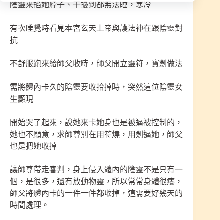
陰靈來掐她脖子、干擾到都無法睡，寒冷
有次睡覺時看見本宮玄天上帝與護法神在跟陰靈對
抗
不舒服跑來給師父收時，師父開立靈符，寶劍做法
需將體內卡久的陰靈要收拾掉時，突然這位陰靈女
生顯現
開始哭了起來，說她來卡她身也是被逼被控制的，
她也不願意，求師尊別在用符燒，用劍逼她，師父
也是把她收掉
讓師尊帶走審判，身上侵入體內的陰靈不是只有一
個，是很多，還有放動物靈，所以常常身體很癢，
師父將體內卡的一件一件都收掉，這需要好幾天的
時間處理。