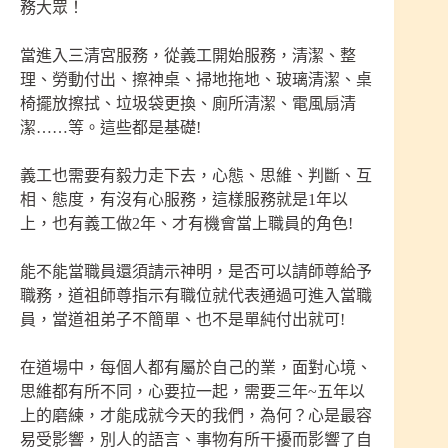
務大眾！
當進入三清宮服務，從義工開始服務，清潔、整
理、勞動付出、擦神桌、掃地拖地、玻璃清潔、桌
椅擺放擦拭、垃圾袋更換、廁所清潔、電風扇清
潔……等。這些都是基礎!
義工也需要有毅力走下去，心態、思維、判斷、互
相、態度，有沒有心服務，這樣服務就是1年以
上，也有義工做2年、才有機會當上職員的角色!
能不能當職員還須請示神明，是否可以請師尊給予
職務，道祖師尊指示有職位就代表通過可進入當職
員，當道祖弟子不簡單、也不是單純付出就可!
在道場中，每個人都有屬於自己的業，面對心境、
思維都有所不同，心要拉一起，需要三年~五年以
上的磨練，才能成就今天的我們，為何？心是最容
易受影響，別人的語言、事物有所干擾而影響了自