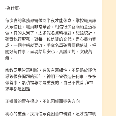
-為什麼-
每次宮的業務都需做到半夜才能休息，掌控職責讓
大眾信任，職員非常辛苦，相信很少宮廟願意這樣
做，真的太累了，太多報名資料核對，紀錄統計，
確實執行聖務，對每一位信徒的交代，盡心盡力完
成，一個字錯就要改、手寫名單確實傳遞信徒、把
關好每件事，呈現給您安心，真誠面對，突破萬
難。
宗教要用智慧判斷，有沒有邏輯性，不是過於迷信
導致很多問題的延伸，神明不會強迫任何事，多多
做善事、累積福報才是重要的，自己不做善.拜神
求事都是困難！
正道做的實在很少，不能因錢而迷失方向
初心的重要，扶持信眾從困苦中轉變，這才是神明