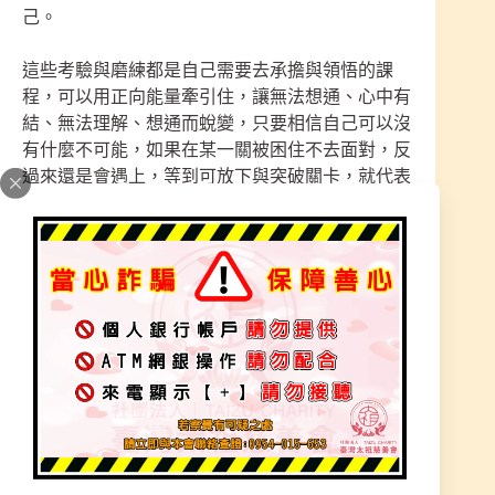
己。
這些考驗與磨練都是自己需要去承擔與領悟的課
程，可以用正向能量牽引住，讓無法想通、心中有
結、無法理解、想通而蛻變，只要相信自己可以沒
有什麼不可能，如果在某一關被困住不去面對，反
過來還是會遇上，等到可放下與突破關卡，就代表
成長了!
人生總是有低潮時期
人生低潮時期讓您領悟了什麼
人生最低潮時，願神相助或貴人相助能求個穩定
神明要照顧一個家庭不容易，在最艱困時刻
要從井底往上爬，爬到能看到陽光，都要神的安排