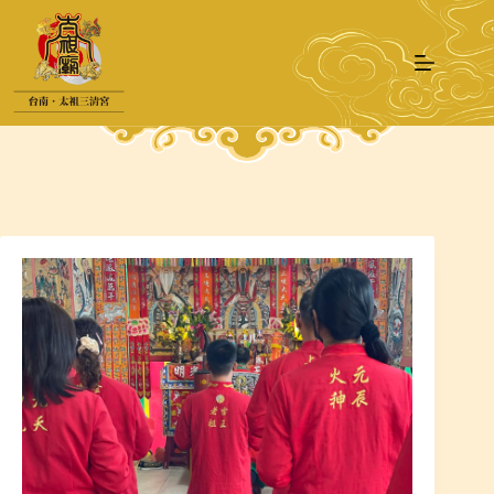
跳
至
主
要
內
容