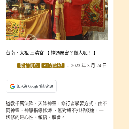
台南‧太祖 三清宮 【 神通厲害？做人呢！ 】
最新消息
神明聖記
2023 年 3 月 24 日
加入為 Google 偏好來源
道教千萬法降、天降神靈，修行者學習方式，由不
同神靈、神脈指導修煉 、無對錯不批評談論，一
切修的是心性、領悟、體會。