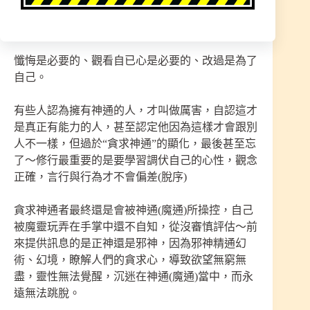
純的生活，才知道什麼是心寬、幸福、知足、珍惜
與感恩。眾生之苦為己苦，就是慈悲
懺悔是必要的、觀看自已心是必要的、改過是為了
自己。
有些人認為擁有神通的人，才叫做厲害，自認這才
是真正有能力的人，甚至認定他因為這樣才會跟別
人不一樣，但過於“貪求神通”的顯化，最後甚至忘
了～修行最重要的是要學習調伏自己的心性，觀念
正確，言行與行為才不會偏差(脫序)
貪求神通者最終還是會被神通(魔通)所操控，自己
被魔靈玩弄在手掌中還不自知，從沒審慎評估～前
來提供訊息的是正神還是邪神，因為邪神精通幻
術、幻境，瞭解人們的貪求心，導致欲望無窮無
盡，靈性無法覺醒，沉迷在神通(魔通)當中，而永
遠無法跳脫。