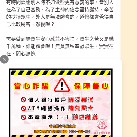
有時間談論別人時不如做些更有意義的事，當別人
在為了自己宮務、為了主神的信念堅持護持，辛苦
的扶持眾生，外人是無法體會的，道修都會覺得自
己比較厲害，然後呢？
需要做到給眾生安心感並不害怕，眾生之苦又是幾
千萬種、誰能體會呢！無貪無私奉獻眾生、實實在
在、問心無愧
服務神佛、主神在辦事，一樣就是如在地府或是上
天在神佛旁處理聖務一樣，沒有好的心、怎負責神
務呢？
一邊做在一邊造業，你覺得神佛會選你在身旁做事
嗎？
師尊角度看盡人生百態，有苦才會來，扶持眾生體
會與領悟深，感受到人生沒什麼好計較的、要的是
放下、要的是力量往上走、要的是重生、要的是單