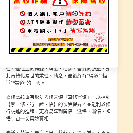
現實面也是要做好家庭觀念，努力工作、做人處
事，其實生活中就是最好的修行道場，如實、認
真、帶著覺察去生活，試著時時刻刻檢查自我，丟
棄自己的傲慢、貪求、期待與恐懼，慢慢體會領悟
其中道理含意，宗教給我們能量，可有信心突破自
我，走過人生苦煉，可體會所有苦，只求安穩生活
可幫助更多人轉變人生就是最開心的事。
學道修煉，承受外在的磨練與考驗，慢慢體會到心
性、個性上的轉變，脾氣、毛病、習氣的調整，如
此再轉化累世的秉性、執念，最後終有“得道”“悟
道”“證道”的一天。
靈修需藉重有形法去修去煉『真修實煉』，以達到
【學、修、行、證、悟】的次第提昇。並能利於修
行精進的進程，更容易達到開悟、淺悟、漸悟，頓
悟宇宙一切奧妙實相！
修道人若達到最高境界，慈悲、喜捨、謙虛、不多