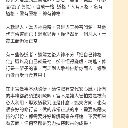
言(為了養氣)，自成一格=道格！人有人格，道有
道格，靈有靈格、神有神格！
人就是人，當與神通時，只是與某神有淵源，替他
代言傳道而已！退駕以後，你仍然是一個凡人，士
農工商仍須正常！
有ㄧ些修道者，退駕之後人神不分「把自己神格
化」還以為自己就是祂，卻不懂得謙虛、精進、修
行是ㄧ輩子的事，而走到人散神佛離你而去，導致
自做自受自食其果！
在本宮做事不能隨便，給信眾有交代安心感，所有
的事務都必須透明瞭解，宮不是讓人害怕或是被有
心人利用，導致道教到底是什麼，迷失方向，也有
很多好的修行者，做的非常正派的事，需要鼓勵支
持的部份，都需要好好瞭解觀察在評論，不要都只
看表面，任何宮都是努力扶持起來的成果。