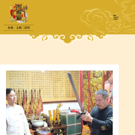
跳
至
主
要
內
容