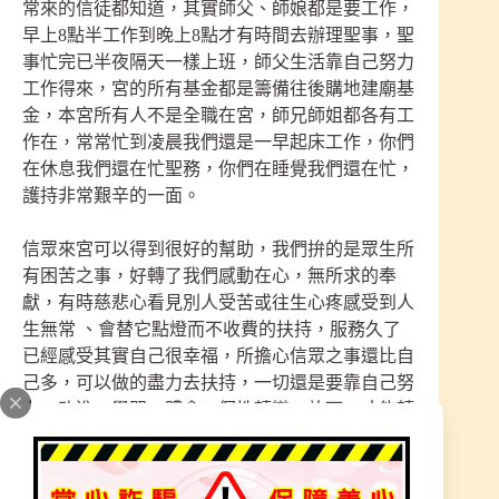
常來的信徒都知道，其實師父、師娘都是要工作，
早上8點半工作到晚上8點才有時間去辦理聖事，聖
事忙完已半夜隔天一樣上班，師父生活靠自己努力
工作得來，宮的所有基金都是籌備往後購地建廟基
金，本宮所有人不是全職在宮，師兄師姐都各有工
作在，常常忙到凌晨我們還是一早起床工作，你們
在休息我們還在忙聖務，你們在睡覺我們還在忙，
護持非常艱辛的一面。
信眾來宮可以得到很好的幫助，我們拚的是眾生所
有困苦之事，好轉了我們感動在心，無所求的奉
獻，有時慈悲心看見別人受苦或往生心疼感受到人
生無常 、會替它點燈而不收費的扶持，服務久了
已經感受其實自己很幸福，所擔心信眾之事還比自
己多，可以做的盡力去扶持，一切還是要靠自己努
力、改進、學習、體會、個性轉變、放下，才能轉
變人生。
道祖師尊在厲害，服務神職人員只是一個普通人，