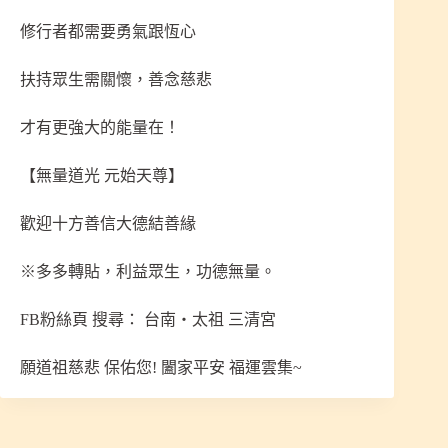
修行者都需要勇氣跟恆心
扶持眾生需關懷，善念慈悲
才有更強大的能量在！
【無量道光 元始天尊】
歡迎十方善信大德結善緣
※多多轉貼，利益眾生，功德無量。
FB粉絲頁 搜尋： 台南‧太祖 三清宮
願道祖慈悲 保佑您! 闔家平安 福運雲集~