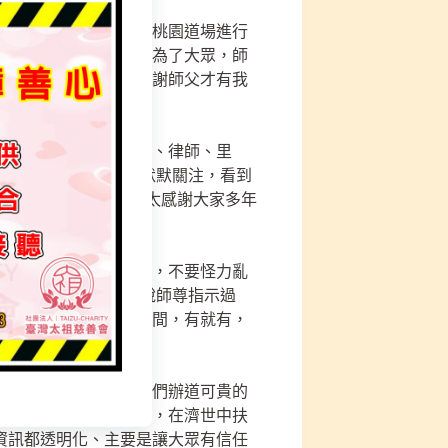
跟妳報名、怎給資料，桃園道場進行
好，感謝您們這麼辛苦為了大眾，師
賣雞肉這給大家吃，感謝師父才有我
、藥劑師、老師、警察、律師、里
三清宮資訊】，雖然都默默關注，看到
著，就是在說您~真的太感謝大家多年
辛』，很多理念很重要，不要怪力亂
考能力，師兄我也只訴說師尊指示過
力亂神的訴說虛幻的空間，有就有，
點有所不同，這也是我們辦道可貴的
們走的每一步都很辛苦，在濟世中扶
資訊都透明化、主要是讓大眾有信任