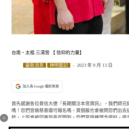
台南‧太祖 三清宮 【 信仰的力量】
最新消息
神明聖記
2023 年 9 月 13 日
加入為 Google 偏好來源
首先感謝各位善信大德『長期關注本宮資訊』，我們師兄
嗎！您們宮做慈善還可報名嗎，買個飯也會被問您們出去
欸，上班會被同事與長官問到，您們宮很棒理念很好，很
請假又要跑北部了喔~