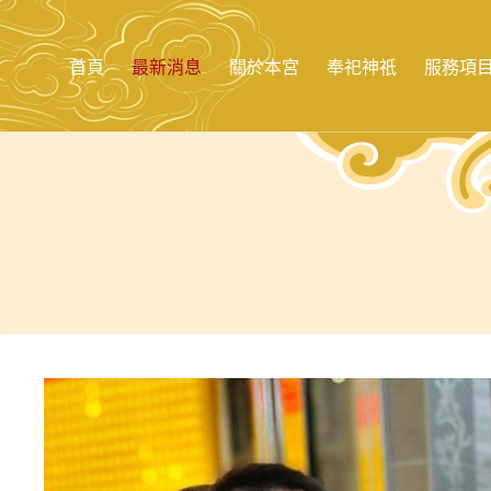
跳
至
主
首頁
最新消息
關於本宮
奉祀神祇
服務項
要
內
容