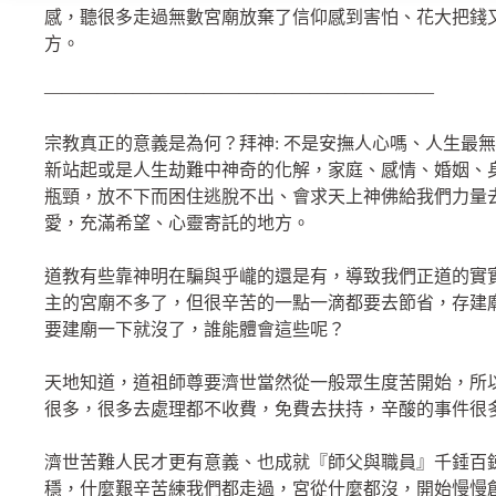
感，聽很多走過無數宮廟放棄了信仰感到害怕、花大把錢
方。
——————————————————————
宗教真正的意義是為何？拜神: 不是安撫人心嗎、人生最
新站起或是人生劫難中神奇的化解，家庭、感情、婚姻、
瓶頸，放不下而困住逃脫不出、會求天上神佛給我們力量
愛，充滿希望、心靈寄託的地方。
道教有些靠神明在騙與乎巄的還是有，導致我們正道的實
主的宮廟不多了，但很辛苦的一點一滴都要去節省，存建
要建廟一下就沒了，誰能體會這些呢？
天地知道，道祖師尊要濟世當然從一般眾生度苦開始，所
很多，很多去處理都不收費，免費去扶持，辛酸的事件很
濟世苦難人民才更有意義、也成就『師父與職員』千錘百
穩，什麼艱辛苦練我們都走過，宮從什麼都沒，開始慢慢