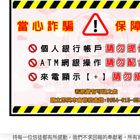
連帶小孩上課也會被問您們宮有在捐獻，老師我想報名怎
到什麼階段我想參與，去夜市買食物時、師兄這給您吃就
兄我經過您宮我拿海產給您們、幫我跟師父感恩，師兄我
現在的成功！
其實真的在我們生活中，不管職業是什麼，有醫生、護士
長、南科、竹科、各式各樣職業、老闆都在關注【太祖 
我們都知道最近動態，公司、工作、上班場所都會被討論
來觀看文章。
信仰不分宗教，只希望讓各位更能了解什麼是『正道的艱
神，過度迷信而迷失方向，所有事情都要有邏輯判斷.思
的，處理真實案件，幫助成功案例，只說實話而不去亂怪
沒有就沒，神明沒有指示的不會去執行！
會用心思去做文章是希望讓更多人看見，道祖的理念與觀
地方，獨特的方式呈現，十年來湧入大量信眾的支持，我
持每一位信徒都有所感動，我們不求回報的奉獻著，所有