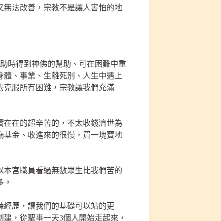
又無法改善，宗教不是讓人害怕的地
無助時得到神佛的幫助、可在困難中重
身體、事業、生離死別、人生中遇上
去克服所有困難，宗教讓我們充滿
實在在的超辛苦的，不太收錢濟世為
廟基金、收進來的很慢，買一塊寶地
以本宮職員看過無數眾生比我們苦的
多。
鍊經歷，讓我們的基礎可以站的更
創建，從聖事一天3個人開始走起來，