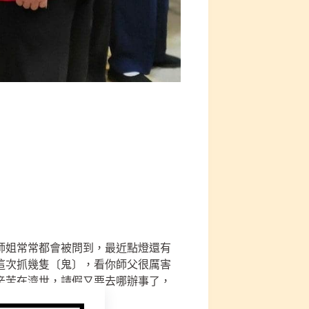
師姐常常都會被問到，最近點燈還有
這次抓幾隻〔鬼〕，看你師父很厲害
辛苦在濟世，請假又要去哪辦事了，