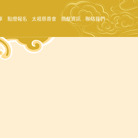
享
點燈報名
太袓慈善會
捐獻資訊
聯絡我們