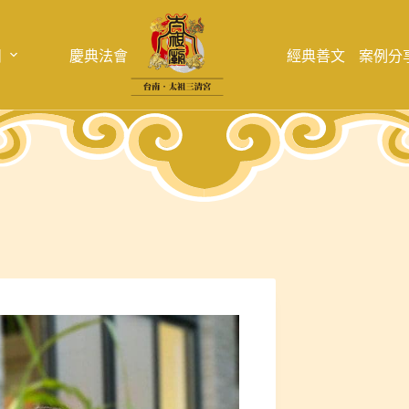
目
慶典法會
經典善文
案例分