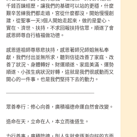
千錘百鍊經歷，讓我們的基礎可以站的更穩，什麼
艱辛苦練我們都走過，宮從什麼都沒，開始慢慢創
建，從聖事一天3個人開始走起來，做的是愛心、
實在、濟世、扶持，不求回報扶持信眾，順遂了會
感恩師尊自行植福做功德。
感恩道祖師尊慈悲扶持，感恩著師兄師姐無私奉
獻，我們付出並無所求，聽到信徒改善了家庭、改
善了狀況、身體轉好、財運順遂、家庭美滿、運勢
順遂、小孩生病狀況好轉，這就是我們很感動而又
開心的一件事。也是我們堅持下去的動力。
——————————————————
眾善奉行：修心向善，廣積福德命運自然會改變。
造命在天，立命在人，本立而後道生。
力行善事，廣積陰德，則人生就會逐漸向好的方面