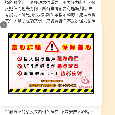
道的艱辛』，很多理念很重要，不要怪力亂神，過
度迷信而迷失方向，所有事情都要有邏輯判斷.思
考能力，師兄我也只訴說師尊指示過的，處理真實
案件，幫助成功案例，只說實話而不去亂怪力亂神
的訴說虛幻的空間，有就有，沒有就沒，神明沒有
指示的不會去執行！
會用心思去做文章是希望讓更多人看見，道祖的理
念與觀點有所不同，這也是我們辦道可貴的地方，
獨特的方式呈現，十年來湧入大量信眾的支持，我
們走的每一步都很辛苦，在濟世中扶持每一位信徒
都有所感動，我們不求回報的奉獻著，所有資訊都
透明化、主要是讓大眾有信任感，聽很多走過無數
宮廟放棄了信仰感到害怕、花大把錢又無法改善，
宗教不是讓人害怕的地方。
——————————————————
宗教真正的意義是為何？拜神: 不是安撫人心嗎、