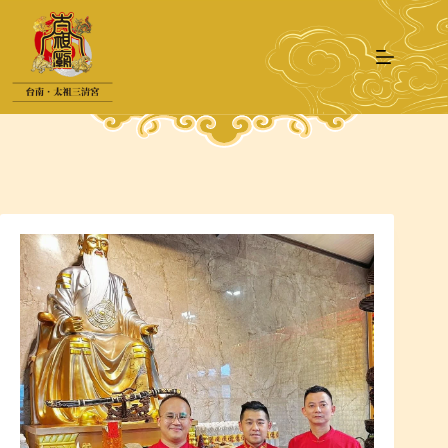
跳
至
主
要
內
容