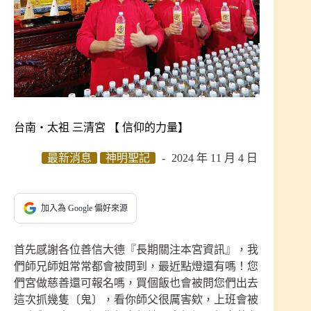
台南‧太祖 三清宮 【 信仰的力量】
最新消息
神明聖記
2024 年 11 月 4 日
加入為 Google 偏好來源
首先感謝各位善信大德『長期關注本宮資訊』，我
們師兄師姐常常都會被問到，最近點燈還有嗎！您
們宮做慈善還可報名嗎，買個飯也會被問您們出去
這次抓幾隻〔鬼〕，看你師父很厲害欸，上班會被