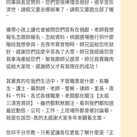
同事與長官問到，您們宮很棒理念很好，很辛苦在
濟世，請假又要去哪辦事了，請假又要跑北部了喔
~
連帶小孩上課也會被問您們宮有在捐獻，老師我想
報名怎跟妳報名、怎給資料，桃園道場進行到什麼
階段我想參與，去夜市買食物時、師兄這給您吃就
好，感謝您們這麼辛苦為了大眾，師兄我經過您宮
我拿海產給您們、幫我跟師父感恩，師兄我賣雞肉
這給大家吃，感謝師父才有我現在的成功！
其實真的在我們生活中，不管職業是什麼，有醫
生、護士、藥劑師、老師、警察、律師、里長、南
科、竹科、各式各樣職業、老闆都在關注【太祖
三清宮資訊】，雖然都默默關注，看到我們都知道
最近動態，公司、工作、上班場所都會被討論著，
就是在說您~真的太感謝大家多年來觀看文章。
信仰不分宗教，只希望讓各位更能了解什麼是『正