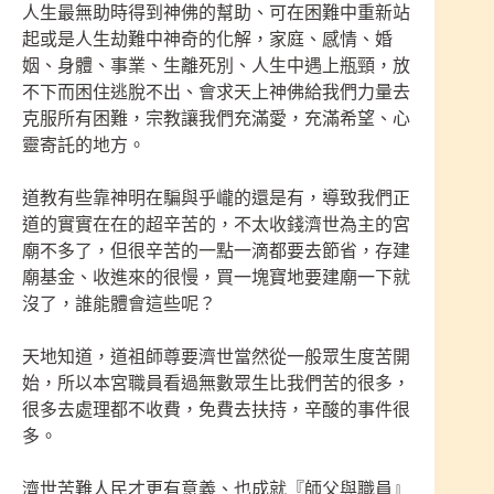
人生最無助時得到神佛的幫助、可在困難中重新站
起或是人生劫難中神奇的化解，家庭、感情、婚
姻、身體、事業、生離死別、人生中遇上瓶頸，放
不下而困住逃脫不出、會求天上神佛給我們力量去
克服所有困難，宗教讓我們充滿愛，充滿希望、心
靈寄託的地方。
道教有些靠神明在騙與乎巄的還是有，導致我們正
道的實實在在的超辛苦的，不太收錢濟世為主的宮
廟不多了，但很辛苦的一點一滴都要去節省，存建
廟基金、收進來的很慢，買一塊寶地要建廟一下就
沒了，誰能體會這些呢？
天地知道，道祖師尊要濟世當然從一般眾生度苦開
始，所以本宮職員看過無數眾生比我們苦的很多，
很多去處理都不收費，免費去扶持，辛酸的事件很
多。
濟世苦難人民才更有意義、也成就『師父與職員』