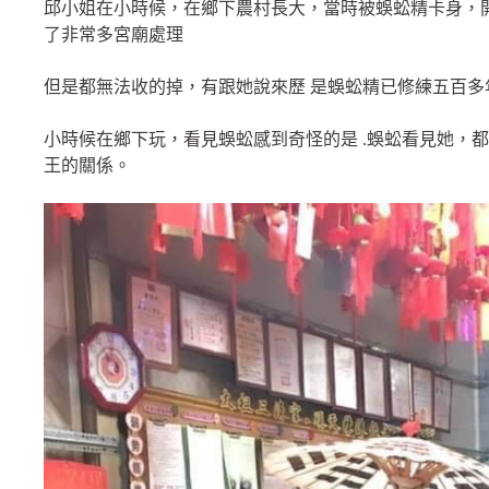
邱小姐在小時候，在鄉下農村長大，當時被蜈蚣精卡身，
了非常多宮廟處理
但是都無法收的掉，有跟她說來歷 是蜈蚣精已修練五百多
小時候在鄉下玩，看見蜈蚣感到奇怪的是 .蜈蚣看見她，
王的關係。