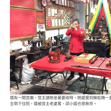
還有一間宮廟，宮主請她坐著要收時，她感覺到蜈蚣精一
主倒下住院，還被宮主老婆罵，邱小姐也很無奈。