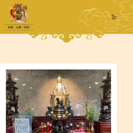
跳
至
主
要
內
容