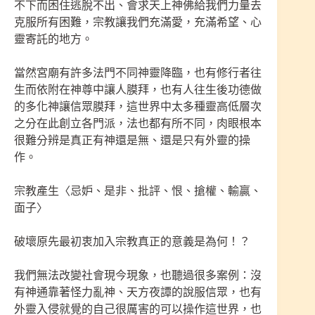
不下而困住逃脫不出、會求天上神佛給我們力量去
克服所有困難，宗教讓我們充滿愛，充滿希望、心
靈寄託的地方。
當然宮廟有許多法門不同神靈降臨，也有修行者往
生而依附在神尊中讓人膜拜，也有人往生後功德做
的多化神讓信眾膜拜，這世界中太多種靈高低層次
之分在此創立各門派，法也都有所不同，肉眼根本
很難分辨是真正有神還是無、還是只有外靈的操
作。
宗教產生〈忌妒、是非、批評、恨、搶權、輸贏、
面子〉
破壞原先最初衷加入宗教真正的意義是為何！？
我們無法改變社會現今現象，也聽過很多案例：沒
有神通靠著怪力亂神、天方夜譚的說服信眾，也有
外靈入侵就覺的自己很厲害的可以操作這世界，也