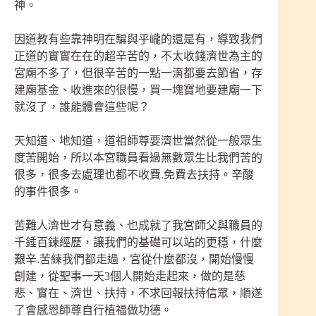
神。
因道教有些靠神明在騙與乎巄的還是有，導致我們
正道的實實在在的超辛苦的，不太收錢濟世為主的
宮廟不多了，但很辛苦的一點一滴都要去節省，存
建廟基金、收進來的很慢，買一塊寶地要建廟一下
就沒了，誰能體會這些呢？
天知道、地知道，道祖師尊要濟世當然從一般眾生
度苦開始，所以本宮職員看過無數眾生比我們苦的
很多，很多去處理也都不收費.免費去扶持。辛酸
的事件很多。
苦難人濟世才有意義、也成就了我宮師父與職員的
千錘百鍊經歷，讓我們的基礎可以站的更穩，什麼
艱辛.苦練我們都走過，宮從什麼都沒，開始慢慢
創建，從聖事一天3個人開始走起來，做的是慈
悲、實在、濟世、扶持，不求回報扶持信眾，順遂
了會感恩師尊自行植福做功德。