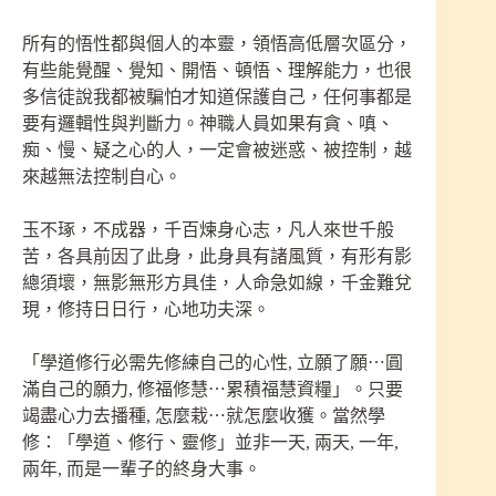
所有的悟性都與個人的本靈，領悟高低層次區分，
有些能覺醒、覺知、開悟、頓悟、理解能力，也很
多信徒說我都被騙怕才知道保護自己，任何事都是
要有邏輯性與判斷力。神職人員如果有貪、嗔、
痴、慢、疑之心的人，一定會被迷惑、被控制，越
來越無法控制自心。
玉不琢，不成器，千百煉身心志，凡人來世千般
苦，各具前因了此身，此身具有諸風質，有形有影
總須壞，無影無形方具佳，人命急如線，千金難兌
現，修持日日行，心地功夫深。
「學道修行必需先修練自己的心性, 立願了願⋯圓
滿自己的願力, 修福修慧⋯累積福慧資糧」。只要
竭盡心力去播種, 怎麼栽⋯就怎麼收獲。當然學
修：「學道、修行、靈修」並非一天, 兩天, 一年,
兩年, 而是一輩子的終身大事。