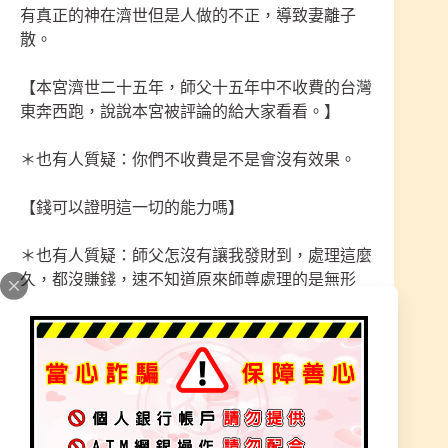
有真正的神在濟世但是人做的不正，導致妻離子
散。
【本宮濟世二十五年，師父十五年中不收費的台灣
東奔西跑，說說本宮被評論的給大家看看。】
＊也有人質疑：你們不收費是不是會沒有效果。
【錢可以證明這一切的能力嗎】
＊也有人質疑：師父怎沒有讓我發財到，處理這麼
久，都沒賺錢，速不知道原來師尊處理的是無形
事、身體狀況要先顧，人的貪性只想見到錢財才算
準、沒想過自己福報有多少就想得。
【有些去某宮求財、先讓你得財你覺的很準，其實
是拿你後半人生福報、來前面先給你得的，一個人
福報有多少都是註定，拜神不是求財，沒付出哪來
得，大家去求不就都發財了】有拾有得，有得必有