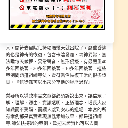
失。
＊也有人質疑：這符都看不懂，真的有效嗎？
本宮法門是獨立法脈，就有會通的雕刻師看的懂師
父畫的符，就案例中扶持過無數：發燒的小孩大
人，開符去醫院化符喝隔幾天就出院了，嚴重昏迷
的也是神奇的恢復，包含卡陰發瘋、精神異常、無
法睡每天做夢、異常聲音、無形侵擾，有最嚴重40
多年困擾著、20多年困擾著、10多年困擾著，這些
案例問題道祖師尊法、靈符醫治恢復正常的很多證
實。『信徒都可以出來分享他的經歷過程』
質疑所以導致本宮文章都必須訴說出來，讓信眾了
解、理解、源由、資訊透明、正道理念、增長大家
知識而不受騙，而讓人感到安心的道場，本宮的所
有案例都是真實呈現無亂添加效果，都是道祖師
尊.師父扶持過的案例，歡迎去證實也可以去問