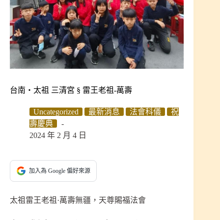
台南‧太祖 三清宮 § 雷王老祖-萬壽
Uncategorized
最新消息
法會科儀
祝
壽慶典
2024 年 2 月 4 日
加入為 Google 偏好來源
太祖雷王老祖·萬壽無疆，天尊賜福法會