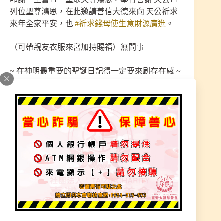
列位聖尊鴻恩，在此邀請善信大德來向 天公祈求
來年全家平安，也
#祈求錢母使生意財源廣進
。
（可帶親友衣服來宮加持賜福）無問事
~ 在神明最重要的聖誕日記得一定要來刷存在感 ~
地點：太祖 三清宮
台南市安南區安中路四段290巷263弄20號
(過年期間無問事)