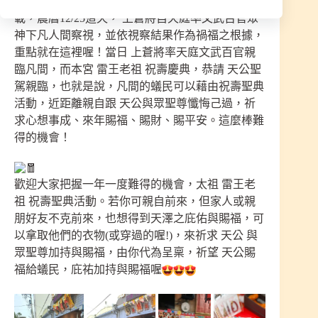
為何一定要選這天來拜 上蒼呢？根據道教典籍記
載，農曆12/25這天， 上蒼將自天庭率文武百官眾
神下凡人間察視，並依視察結果作為禍福之根據，
重點就在這裡喔！當日 上蒼將率天庭文武百官親
臨凡間，而本宮 雷王老祖 祝壽慶典，恭請 天公聖
駕親臨，也就是說，凡間的蟻民可以藉由祝壽聖典
活動，近距離親自跟 天公與眾聖尊懺悔己過，祈
求心想事成、來年賜福、賜財、賜平安。這麼棒難
得的機會！
歡迎大家把握一年一度難得的機會，太祖 雷王老
祖 祝壽聖典活動。若你可親自前來，但家人或親
朋好友不克前來，也想得到天澤之庇佑與賜福，可
以拿取他們的衣物(或穿過的喔!)，來祈求 天公 與
眾聖尊加持與賜福，由你代為呈稟，祈望 天公賜
福給蟻民，庇祐加持與賜福喔