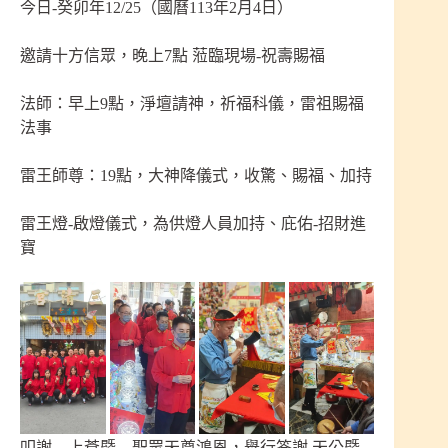
今日-癸卯年12/25（國曆113年2月4日）
邀請十方信眾，晚上7點 蒞臨現場-祝壽賜福
法師：早上9點，淨壇請神，祈福科儀，雷祖賜福
法事
雷王師尊：19點，大神降儀式，收驚、賜福、加持
雷王燈-啟燈儀式，為供燈人員加持、庇佑-招財進
寶
叩謝 上蒼暨 聖眾天尊鴻恩，舉行答謝 天公暨