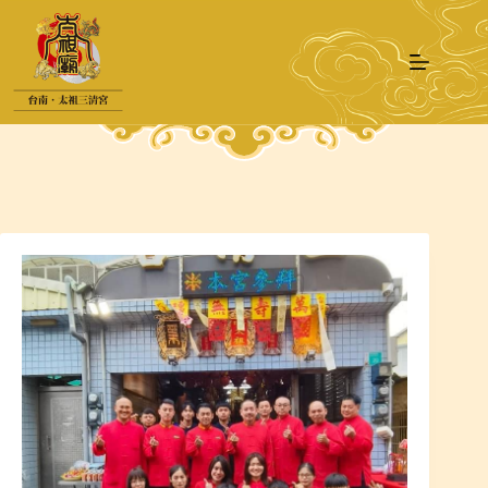
跳
至
主
要
內
容