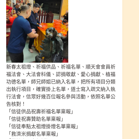
新春太祖燈、祈福供品、祈福名單、順天會會員祈
福法會、大法會科儀、認捐敬獻、愛心捐獻、植福
功德名單，師兄師姐已納入名單，把所有項目分類
出執行項目，確實掛上名單，道士寫入疏文納入執
行法會，信眾好幾百位報名參與活動，依照名單公
告核對！
「信徒供品祝壽祈福名單稟報」
「信徒祝壽贊助名單稟報」
「信徒奉點太祖燈掛燈名單稟報」
「救濟米捐獻名單稟報」