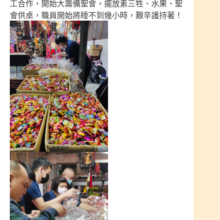
工合作，開始大籌備聖會，擺放素三牲、水果、聖
會供桌，職員開始將睡不到幾小時，艱辛護持著！