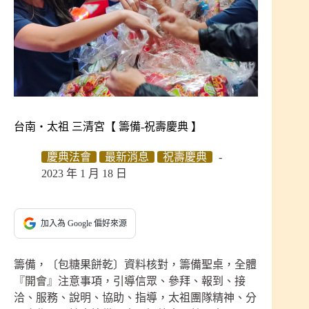
台南‧太祖 三清宮【 籌備-祝壽慶典 】
慶典法會
最新消息
祝壽慶典
2023 年 1 月 18 日
加入為 Google 偏好來源
籌備，〔包糖果餅乾〕資料核對，籌備聖桌，全體
『開會』注意事項，引導信眾、參拜、報到、接
洽、服務、說明、協助、指導，太祖團隊精神、分