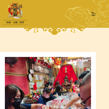
跳
至
主
要
內
容