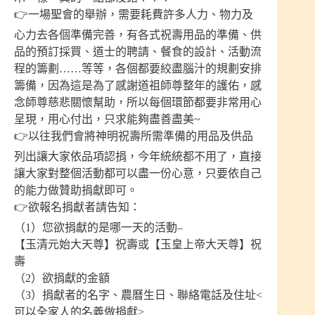
👉一場聖會的舉辦，需要耗費許多人力、物力及
心力去各個準備完善，有各式祝壽用品的準備、供
品的預訂採買、道士的聘請、餐食的設計、活動流
程的籌劃……等等，各個都要絞盡腦汁的規劃安排
籌備，因為這是為了感謝道祖師尊整年的護佑，感
念師尊慈悲關懷幫助，所以每個環節都要非常用心
呈現，用心付出，只求能夠盡善盡美~
👉以往我們會將神明祝壽所需準備的用品及供品
列出讓大家依品項認捐，今年統統都不用了，直接
讓大家對整個活動都可以盡一份心意，只要依自己
的能力做贊助捐獻即可。
👉欲報名捐獻者請告知：
（1）您欲捐獻的是哪一天的活動–
【玉清元始大天尊】祝壽或【玉皇上帝大天尊】祝
壽
（2）欲捐獻的金額
（3）捐獻者的名字、農曆生日、聯絡電話及住址<
可以全家人的名義做捐獻>