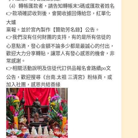
（4）轉帳匯款者，請告知轉帳末5碼或匯款者姓名
👉款項確認收到後，會開收據回傳給您，紅單化
大爐
稟報。並於宮內製作【贊助芳名錄】公告。
👉我們沒有任何財團的支持，有的是所有信徒的
心意點滴，發心金額不論多少都是最誠心的付出，
歡迎大力分享轉貼，讓眾人有發心感恩的機會，非
常感謝。
👉相關活動說明及信徒代訂供品報名會路續po文
公告，歡迎搜尋《台南.太祖 三清宮》粉絲頁，或
加入社團，感恩共結善緣