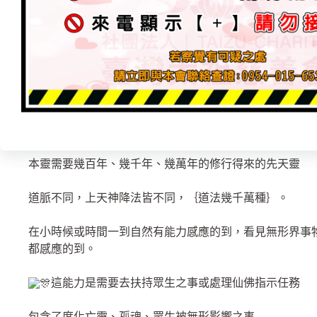
其實仙佛靈虛幻，看見的是靈光、道光、圓球光、無形體
無盡的深淵般的奧妙難尋。
先天本靈修行過的修行者
【先天法】→ 先天就有的靈感、感應、靈通、天眼
由主神法術教導、傳授，大多前幾世修來的
本靈需要幾百年、幾千年、幾萬年的修行得來的先天靈
道脈不同，上天神降法皆不同，｛道法幾千萬種｝。
在小時候或時間一到自然有能力感應的到，看見無形界事物
都感應的到。
這能力是需要去扶持眾生之事或處理仙佛指示任務
包含了度化亡靈、孤魂、眾生被無形影響之事