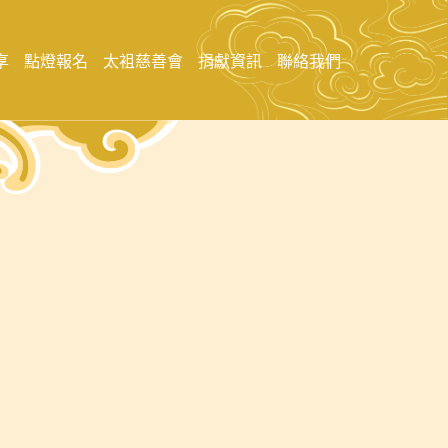
享
點燈報名
太袓慈善會
捐獻資訊
聯絡我們