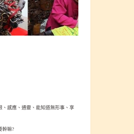
眼、感應、通靈、能知道無形事、享
幹嘛?