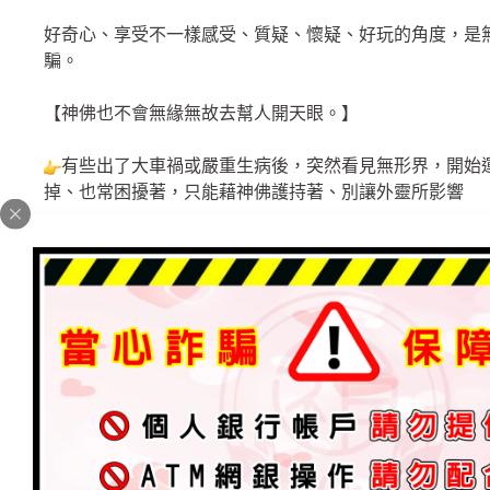
好奇心、享受不一樣感受、質疑、懷疑、好玩的角度，是
騙。
【神佛也不會無緣無故去幫人開天眼。】
有些出了大車禍或嚴重生病後，突然看見無形界，開始
掉、也常困擾著，只能藉神佛護持著、別讓外靈所影響
有些頻率上已與外靈頻率接近，看不見但有所感受著
晚上睡時來干擾、外靈靠近時感受的到或是到陰地、喪事
敏感體質，這時必須找到正確的老師．神佛引導，調回正
有些是去廟中看見靈光、神像、神尊或是廟中旁看見靈
世有修行過，看見的是神佛靈光，這不要緊，他也說師父
佛有緣，自然庇佑著