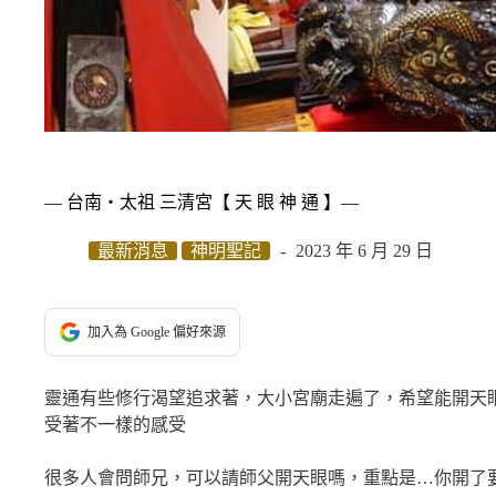
— 台南‧太祖 三清宮【 天 眼 神 通 】—
最新消息
神明聖記
2023 年 6 月 29 日
加入為 Google 偏好來源
靈通有些修行渴望追求著，大小宮廟走遍了，希望能開天
受著不一樣的感受
很多人會問師兄，可以請師父開天眼嗎，重點是…你開了要