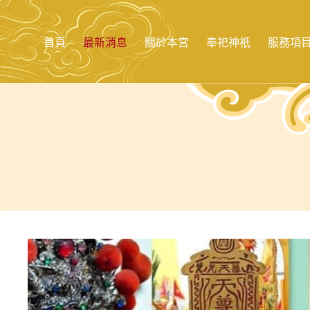
跳
至
主
首頁
最新消息
關於本宮
奉祀神祇
服務項
要
內
容