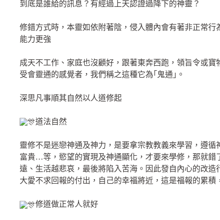
到底是誰給的訊息？有經過上天認證過降下的神靈？
修錯方式時，本靈如依附著陰，侵入體內會有著非正常行
能力更強
成天不工作、家庭也沒顧好，跟著東奔西跑，領旨令或寶物
受會靈通的感覺者，我們稱之這種它為｢鬼通｣。
深思凡事順其自然以人道修起
道法自然
靈修不是迷戀神通及神力，是要拿宗教教義來學習，遵循
富貴…等，慾望的實現及神通顯化，才要來學修，那就錯
遠、生活越悲哀，最後將陷入苦海。因此發自內心的改造
大愛不求回報的付出，自己的幸福將近，這是福報的累積
修道做正常人就好