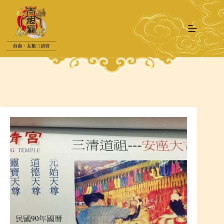
跳
至
主
要
內
容