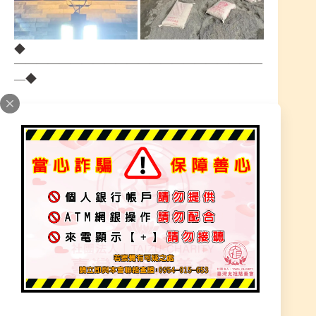
◆
——————————————————————
—◆
◎民國90年，完成〝三清道祖〞開光安座儀式。
◎民國91年
師父通靈可開口
並直問馬上可通神並依指示訴說
這時辦理〔家中神尊陰事情況〕
符法還沒這麼多，辦理陽宅神尊卡陰時都需等待晚
上11–12點，聖尊降下才開始辦理，辦理還須非常
詳細，經常辦到凌晨3點才退，隔天一樣上班