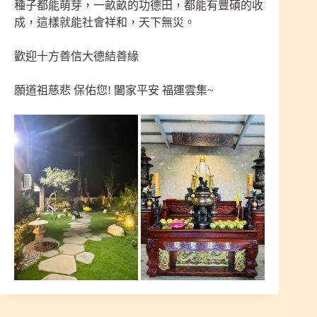
種子都能萌芽，一畝畝的功德田，都能有豐碩的收
成，這樣就能社會祥和，天下無災。
歡迎十方善信大德結善緣
願道祖慈悲 保佑您! 闔家平安 福運雲集~