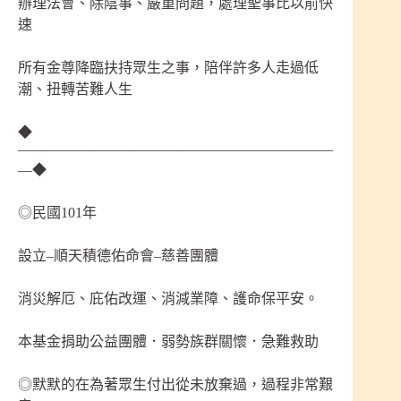
辦理法會、除陰事、嚴重問題，處理聖事比以前快
速
所有金尊降臨扶持眾生之事，陪伴許多人走過低
潮、扭轉苦難人生
◆
——————————————————————
—◆
◎民國101年
設立–順天積德佑命會–慈善團體
消災解厄、庇佑改運、消減業障、護命保平安。
本基金捐助公益團體．弱勢族群關懷．急難救助
◎默默的在為著眾生付出從未放棄過，過程非常艱