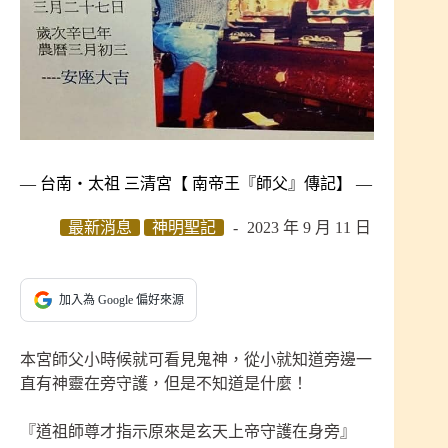
— 台南‧太祖 三清宮【 南帝王『師父』傳記】 —
最新消息
神明聖記
2023 年 9 月 11 日
加入為 Google 偏好來源
本宮師父小時候就可看見鬼神，從小就知道旁邊一
直有神靈在旁守護，但是不知道是什麼！
『道祖師尊才指示原來是玄天上帝守護在身旁』