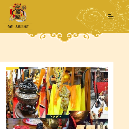
跳
至
主
要
內
容