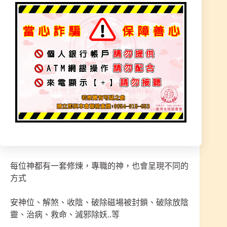
也不知道去做什麼，開到墾丁海邊突然師尊叫師父
下去海邊找他的法器，想說海邊怎會有師尊的物
品，結果下去看很多被沖上岸的漂流木，師尊指示
漂流木其中一隻指定的要撿回，結果是師尊的【神
拐杖】
師尊早已找好等著我們去帶回！
為何神器如此多：
本道脈專職神靈，需要各職法器，來處理每件眾生
之事
每位神都有一套修煉，專職的神，也會呈現不同的
方式
安神位、解煞、收陰、破除磁場被封鎖、破除放陰
靈、治病、救命、滅邪除妖..等