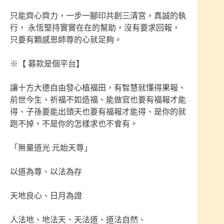
只能齊心齊力，一步一腳印共創三清宮，真誠的執
行， 永恆堅持實實在在的幫助，沒有要求回報，
只要有顆感恩師尊的心就足夠。
※【 募款是個平台】
讓十方大德自由發心植福田，有智慧就懂得果報、
前世今生、祈福不如造福、能做官也要有福報才能
得、子孫要能出頭天也要有福報才能得、是你的就
跑不掉，不是你的怎樣求也不會有。
「無量道光 元始天尊」
以道為尊、以法為存
天地良心、日月為證
人法地、地法天、天法道、道法自然、