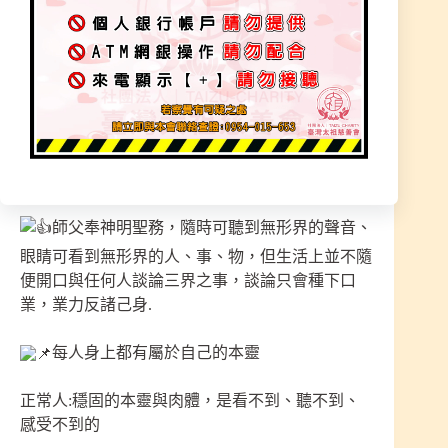
必須找到正確的老師．神佛引導，調回正常
人的靈體是需花一段時間。
本宮師父處理的案件不少，需把依附外靈收乾
淨，在進行符法醫治本靈，讓本靈恢復穩固，這段
時間不能再到讓本靈受影響的場所，靈穩固了在調
身體、運勢恢復到自己的軌道。
師父奉神明聖務，隨時可聽到無形界的聲音、
眼睛可看到無形界的人、事、物，但生活上並不隨
便開口與任何人談論三界之事，談論只會種下口
業，業力反諸己身.
每人身上都有屬於自己的本靈
正常人:穩固的本靈與肉體，是看不到、聽不到、
感受不到的