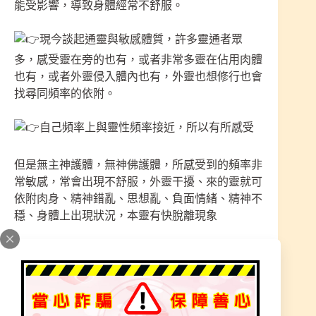
能受影響，導致身體經常不舒服。
現今談起通靈與敏感體質，許多靈通者眾
多，感受靈在旁的也有，或者非常多靈在佔用肉體
也有，或者外靈侵入體內也有，外靈也想修行也會
找尋同頻率的依附。
自己頻率上與靈性頻率接近，所以有所感受
但是無主神護體，無神佛護體，所感受到的頻率非
常敏感，常會出現不舒服，外靈干擾、來的靈就可
依附肉身、精神錯亂、思想亂、負面情緒、精神不
穩、身體上出現狀況，本靈有快脫離現象
這時的情況非常嚴重，到底是誰給的訊息？真
的是神嗎?
運、生活、家庭、工作、錢財只會越來越不順