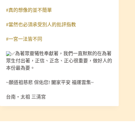
#真的想像的並不簡單
#當然也必須承受別人的批評指教
#一宮一法皆不同
為著眾靈犧牲奉獻著，我們一直默默的在為著
眾生付出著，正信、正念、正心很重要，做好人的
本份最為要。
~願道祖慈悲 保佑您! 闔家平安 福運雲集~
台南‧太祖 三清宮