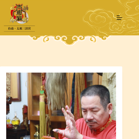
跳
至
主
要
內
容