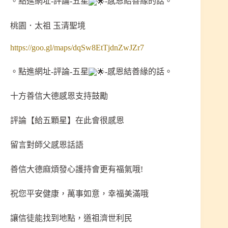
。點進網址-評論-五星
-感恩結善緣的話。
桃園．太祖 玉清聖境
https://goo.gl/maps/dqSw8EtTjdnZwJZr7
。點進網址-評論-五星
-感恩結善緣的話。
十方善信大德感恩支持鼓勵
評論【給五顆星】在此會很感恩
留言對師父感恩話語
善信大德麻煩發心護持會更有福氣哦!
祝您平安健康，萬事如意，幸福美滿哦
讓信徒能找到地點，道祖濟世利民