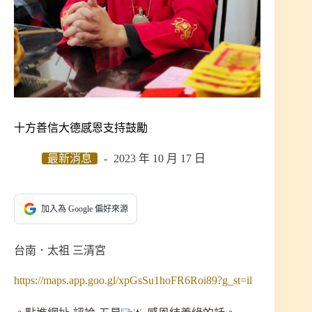
十方善信大德感恩支持鼓勵
最新消息
2023 年 10 月 17 日
加入為 Google 偏好來源
台南．太祖 三清宮
https://maps.app.goo.gl/xpGsSu1hoFR6Roi89?g_st=il