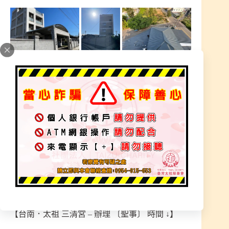
天尊護佑～
#你們的支持是我們的動力
#評價五顆星讓我們揪感心
＊台南＆桃園 – 師父都有濟世，提早預約問事＊
問事．請示．收陰制煞．陽宅風水．指點迷津．靈
療．醫治．生意．外靈干擾．加持．護佑．運勢提
升．婚姻．【一律隨喜緣金】
【台南．太祖 三清宮 – 辦理 〔聖事〕 時間 ↓】