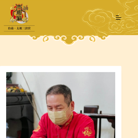
跳
至
主
要
內
容