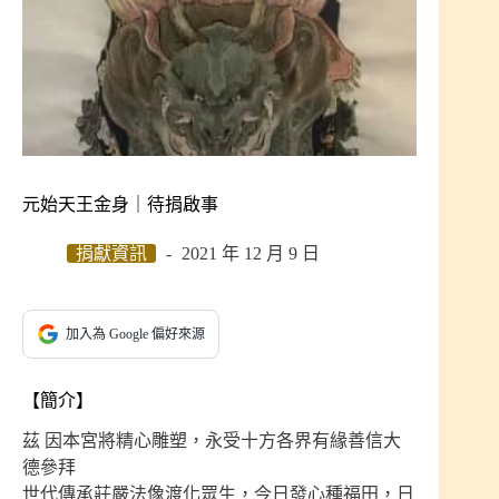
元始天王金身｜待捐啟事
捐獻資訊
2021 年 12 月 9 日
加入為 Google 偏好來源
【簡介】
茲 因本宮將精心雕塑，永受十方各界有緣善信大
德參拜
世代傳承莊嚴法像渡化眾生，今日發心種福田，日