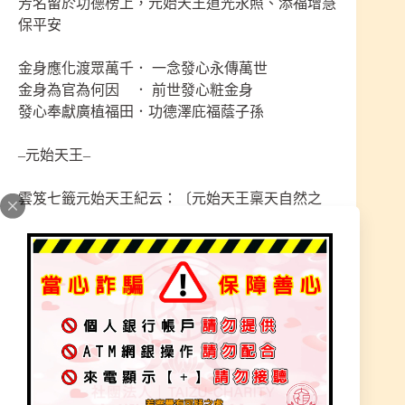
芳名留於功德榜上，元始天王道光永照、添福增慧
保平安
金身應化渡眾萬千． 一念發心永傳萬世
金身為官為何因 ． 前世發心粧金身
發心奉獻廣植福田．功德澤庇福蔭子孫
–元始天王–
雲笈七籤元始天王紀云：〔元始天王稟天自然之
胤，結形未沌之霞，託體虛生之胎，生乎空洞之
際，時玄景未分，天空冥遠，浩漫太虛，積七千餘
劫，天朗氣清，二暉纏絡，玄紫蓋映其首，元氣之
電翼其真，夜生自明，神光燭室，散形靈馥之煙，
棲心霄霞之境〕。如上所舉，可知由無極而成太極
的情形。
元始天王生於虛無自然即〔太易〕之世，第一化為
無形天尊〔天寶尊〕，是為〔太初〕之時﹔再化為