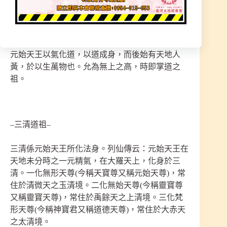
無始天尊〔靈寶君〕，是再〔太始〕之時。第三化
為梵行天尊〔神寶君〕是為〔太素〕之世，皆〔無
極界〕也。而至陰陽判分，天地肇定後，則成為
〔太極界〕，蓋即由〔太素〕而成〔太極〕的也。
元始天王以氣化道，以道成身，而後始有天地人
黃，於以生萬物也。允為無上之高，時即掌道之
祖。
–三清道祖–
三清係元始天王所化法身。列仙傳云：元始天王在
天地未分時之一元精氣，在大羅天上，化身於三
清。一化無形天尊(今稱天寶尊又稱元始天尊)，常
住於清微天之玉清境。二化無始天尊(今稱靈寶尊
又稱靈寶天尊)，常住於禹餘天之上清境。三化梵
形天尊(今稱神寶君又稱道德天尊)，常住於大赤天
之太清境。