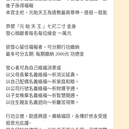
後子孫得福報
本宮主祀，元始天王為道教最高尊神，道祖－祖氣
恭塑『元 始 天 王 』七尺二寸 金身
發心捐獻者每名每位緣金 一萬元
欲發心留住福報者，可分期行功繳納
最多可分五期: 每期繳納 2000元 功德金
發心者可為自己植福消業或
以父母長輩名義植福～祈消災延壽。
以自己配偶名義植福～祈家庭和睦。
以公司行號名義植福～祈財運亨通。
以子女晚輩名義植福～祈智慧開通。
以往生親友名義迴向～祈離苦得樂。
行功立德，助道興道。廣植福田，永傳於世永受道
祖恩光庇護~