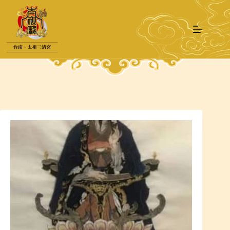
跳
至
主
要
內
容