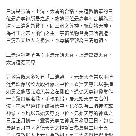
三清是玉清、上清、太清的合稱，是道教信奉的三
位最高尊神所居之處，故這三位最高尊神合稱為三
清。三清各為教主，即三洞之尊神，統御諸天神，
為神王之宗，飛仙之主，宇宙萬物皆為其所創造。
三清乃天地人之祖氣，也尊稱聖號為三清道祖。
三清道祖聖號為：玉清元始天尊、上清靈寶天尊、
太清道德天尊
道教宮觀大多設有「三清殿」。元始天尊常以手持
混元珠像居於大殿神像之中位。靈寶天尊常以手捧
如意之像居元始天尊之左側位。道德天尊神像常作
一白鬚白髮老翁，手執羽扇，居元始天尊之右側
位。在大型道教齋醮禮儀中，也多設有三清神位或
神像，也均以元始天尊為中位。元始天尊的神誕之
日是正月初一。靈寶天尊之神誕日為夏至日，約在
農曆五月中。道德天尊之神誕日為農曆二月十五
日。道教以太上老君為教祖，是日大多舉行祝誕聚