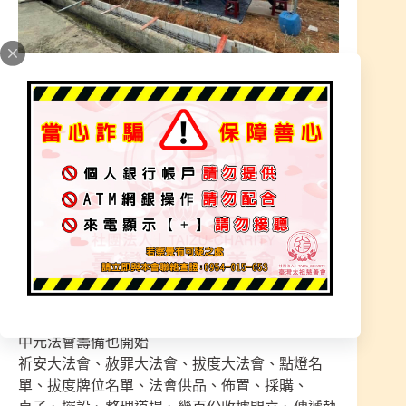
【本宮沒有財團贊助，一律單純靠自己實力】
各位師兄師姐工作生活都是在(台南)，桃園這間道
場奉獻給信眾、職員服務住宿、
師父辦理聖事、神明道場所用(並非自己所用)，師
父每禮拜『二、四』會在桃園辦理聖事，
在台南道場辦理『六、日』，南北跑來跑去、很辛
苦護持著！
中元法會籌備也開始
祈安大法會、赦罪大法會、拔度大法會、點燈名
單、拔度牌位名單、法會供品、佈置、採購、