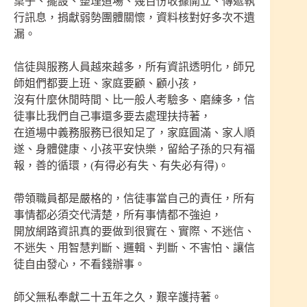
桌子、擺設、整理道場、幾百份收據開立、傳遞執
行訊息，捐獻弱勢團體關懷，資料核對好多次不遺
漏。
信徒與服務人員越來越多，所有資訊透明化，師兄
師姐們都要上班、家庭要顧、顧小孩，
沒有什麼休閒時間、比一般人考驗多、磨練多，信
徒事比我們自己事還多要去處理扶持著，
在道場中義務服務已很知足了，家庭圓滿、家人順
遂、身體健康、小孩平安快樂，留給子孫的只有福
報，善的循環，(有得必有失、有失必有得)。
帶領職員都是嚴格的，信徒事當自己的責任，所有
事情都必須交代清楚，所有事情都不強迫，
開放網路資訊真的要做到很實在、實際、不迷信、
不迷失、用智慧判斷、邏輯、判斷、不害怕、讓信
徒自由發心，不看錢辦事。
師父無私奉獻二十五年之久，艱辛護持著。