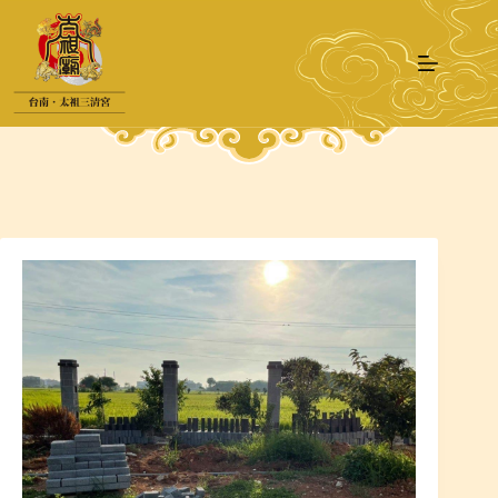
跳
至
主
要
內
容