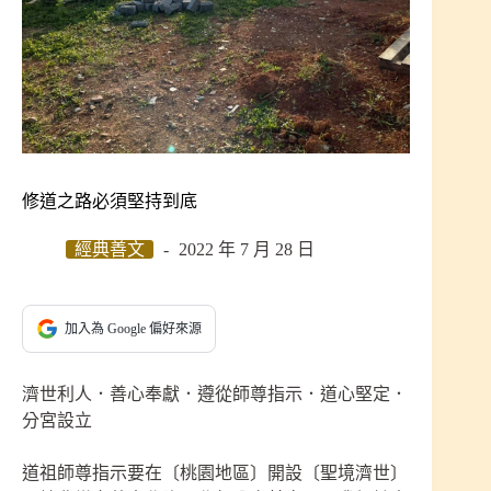
修道之路必須堅持到底
經典善文
2022 年 7 月 28 日
加入為 Google 偏好來源
濟世利人．善心奉獻．遵從師尊指示．道心堅定．
分宮設立
道祖師尊指示要在〔桃園地區〕開設〔聖境濟世〕