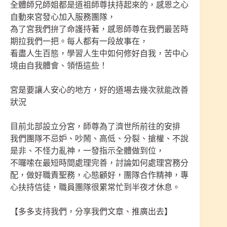
全體師兄師姐都是道祖師尊扶持起來的，感恩之心
自動來宮發心加入服務團隊，
為了宮我們拚了命護持著，感恩師尊在我們最苦時
期拉我們一把。每人都有一段故事在，
看盡人生百態，學習人生中如何修好自我，苦中心
境由自我體會、領悟這些！
宮是要讓人安心的地方，好的道場去幾次就能改善
狀況
目前北部設立分宮，師尊為了濟世所前往的安排
我們團隊不忌妒、吵鬧、高低、分裂、搶權、不說
是非、不怪力亂神，一發指示全體做到位，
不囉嗦在最短時間處理完善，討論如何處理宮務分
配，做好職責聖務，心態顧好，團隊合作精神，專
心扶持信徒，職員團隊很累常忙到半夜才休息。
【多多支持我們，分享我們文章、推廣出去】