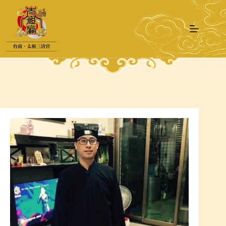
跳
至
主
要
內
容