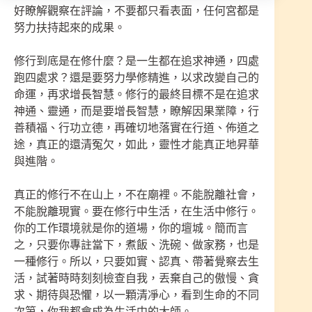
好瞭解觀察在評論，不要都只看表面，任何宮都是
努力扶持起來的成果。
修行到底是在修什麼？是一生都在追求神通，四處
跑四處求？還是要努力學修精進，以求改變自己的
命運，再求增長智慧。修行的最終目標不是在追求
神通、靈通，而是要增長智慧，瞭解因果業障，行
善積福、行功立德，再確切地落實在行道、佈道之
途，真正的還清冤欠，如此，靈性才能真正地昇華
與進階。
真正的修行不在山上，不在廟裡。不能脫離社會，
不能脫離現實。要在修行中生活，在生活中修行。
你的工作環境就是你的道場，你的壇城。簡而言
之，只要你專註當下，煮飯、洗碗、做家務，也是
一種修行。所以，只要如實、認真、帶著覺察去生
活，試著時時刻刻檢查自我，丟棄自己的傲慢、貪
求、期待與恐懼，以一顆清凈心，看到生命的不同
次第，你我都會成為生活中的大師。