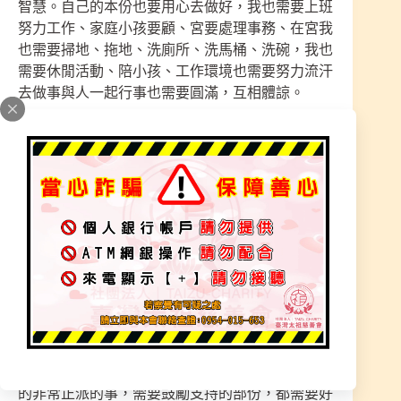
智慧。自己的本份也要用心去做好，我也需要上班
努力工作、家庭小孩要顧、宮要處理事務、在宮我
也需要掃地、拖地、洗廁所、洗馬桶、洗碗，我也
需要休閒活動、陪小孩、工作環境也需要努力流汗
去做事與人一起行事也需要圓滿，互相體諒。
懂我的人應該都知道，什麼是對你好的、有幫助
的。說話實際一點、誠心對待每一人，緣份得來不
易。我只是一個普通人，學修精進、我努力扶持宮
廟，是因我也有人生低潮時期，宗教給我的能量，
讓我有信心突破自我，走過人生苦煉，可體諒所有
苦，只求安穩生活可幫助更多人轉變人生就是最開
心的事。
在宮其實職責本份要求算高，做事不能隨便，給眾
生有交代是我們目標，所有的事務都必須透明瞭
解，宮不是讓人害怕或是被有心人利用，導致道教
到底是什麼，迷失方向，也有很多好的修行者，做
的非常正派的事，需要鼓勵支持的部份，都需要好