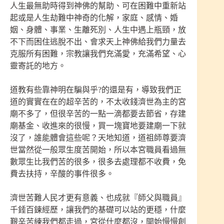
人生最無助時得到神佛的幫助、可在困難中重新站
起或是人生劫難中神奇的化解，家庭、感情、婚
姻、身體、事業、生離死別、人生中遇上瓶頸，放
不下而困住逃脫不出、會求天上神佛給我們力量去
克服所有困難，宗教讓我們充滿愛，充滿希望、心
靈寄託的地方。
道教有些靠神明在騙與乎?的還是有，導致我們正
道的實實在在的超辛苦的，不太收錢濟世為主的宮
廟不多了，但很辛苦的一點一滴都要去節省，存建
廟基金、收進來的很慢，買一塊寶地要建廟一下就
沒了，誰能體會這些呢？天地知道，道祖師尊要濟
世當然從一般眾生度苦開始，所以本宮職員看過無
數眾生比我們苦的很多，很多去處理都不收費，免
費去扶持，辛酸的事件很多。
濟世苦難人民才更有意義、也成就『師父與職員』
千錘百鍊經歷，讓我們的基礎可以站的更穩，什麼
艱辛苦練我們都走過，宮從什麼都沒，開始慢慢創