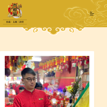
跳
至
主
要
內
容