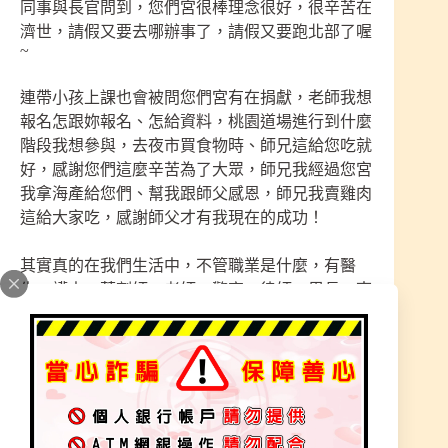
同事與長官問到，您們宮很棒理念很好，很辛苦在
濟世，請假又要去哪辦事了，請假又要跑北部了喔
~
連帶小孩上課也會被問您們宮有在捐獻，老師我想
報名怎跟妳報名、怎給資料，桃園道場進行到什麼
階段我想參與，去夜市買食物時、師兄這給您吃就
好，感謝您們這麼辛苦為了大眾，師兄我經過您宮
我拿海產給您們、幫我跟師父感恩，師兄我賣雞肉
這給大家吃，感謝師父才有我現在的成功！
其實真的在我們生活中，不管職業是什麼，有醫
生、護士、藥劑師、老師、警察、律師、里長、南
科、竹科、各式各樣職業，老闆都在關注【太祖
三清宮資訊】，雖然都默默關注，看到我們都知道
最近動態，公司、工作、上班場所都會被討論著，
就是在說您~真的太感謝大家多年來觀看文章。
信仰不分宗教，只希望讓各位更能了解什麼是『正