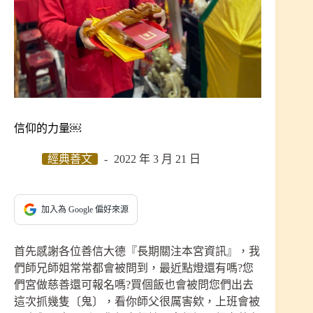
信仰的力量￼
經典善文
2022 年 3 月 21 日
加入為 Google 偏好來源
首先感謝各位善信大德『長期關注本宮資訊』，我
們師兄師姐常常都會被問到，最近點燈還有嗎?您
們宮做慈善還可報名嗎?買個飯也會被問您們出去
這次抓幾隻〔鬼〕，看你師父很厲害欸，上班會被