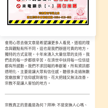
道的艱辛』，很多理念很重要，不要怪力亂神，過
度迷信而迷失方向，所有事情都要有邏輯判斷.思
考能力，師兄我也只訴說師尊指示過的，處理真實
案件，幫助成功案例，只說實話而不去亂怪力亂神
的訴說虛幻的空間，有就有，沒有就沒，神明沒有
指示的不會去執行！
會用心思去做文章是希望讓更多人看見，道祖的理
念與觀點有所不同，這也是我們辦道可貴的地方，
獨特的方式呈現，十年來湧入大量信眾的支持，我
們走的每一步都很辛苦，在濟世中扶持每一位信徒
都有所感動，我們不求回報的奉獻著，所有資訊都
透明化、主要是讓大眾有信任感，聽很多走過無數
宮廟放棄了信仰感到害怕、花大把錢又無法改善，
宗教不是讓人害怕的地方。
——————————————————————
宗教真正的意義是為何？拜神: 不是安撫人心嗎、