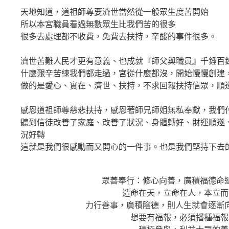
天地知道，道祖師尊要濟世當然從一般眾生度苦開始
所以本宮職員看過無數眾生比我們苦的很多
很多去處理都不收費，免費去扶持，辛酸的事件很多。
濟世苦難人民才更有意義、也成就『師父與職員』千錘百
什麼艱辛苦練我們都走過，宮從什麼都沒，開始慢慢創建
做的是愛心、實在、濟世、扶持，不求回報扶持信眾，順
感恩道祖師尊慈悲扶持，感恩著師兄師姐無私奉獻，我們
聽到信徒改善了家庭、改善了狀況、身體轉好、財運順遂
況好轉
這就是我們很感動而又開心的一件事。也是我們堅持下去
眾善奉行：修心向善，廣積福德命
造命在天，立命在人，本立而
力行善事，廣積陰德，則人生就會逐漸
想要有福報，必須播種福報