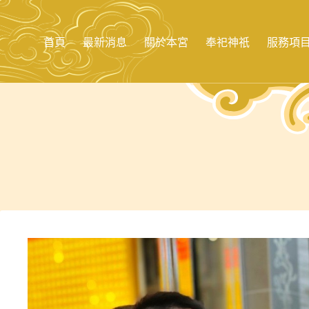
跳
至
主
首頁
最新消息
關於本宮
奉祀神祇
服務項
要
內
容