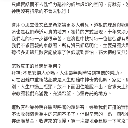
只說實話而不去亂怪力亂神的訴說虛幻的空間，有就有，
神明沒有指示的不會去執行！
會用心思去做文章是希望讓更多人看見，道祖的理念與觀
這也是我們辦道可貴的地方，獨特的方式呈現，十年來湧
我們走的每一步都很辛苦，在濟世中扶持每一位信徒都有
我們不求回報的奉獻著，所有資訊都透明化，主要是讓大
聽很多走過無數宮廟放棄了信仰感到害怕，花大把錢又無
宗教真正的意義是為何？
拜神: 不是安撫人心嗎，人生最無助時得到神佛的幫助，
可在困難中重新站起或是人生劫難中神奇的化解、家庭、
別、人生中遇上瓶頸，放不下而困住逃脫不出，會求天上
宗教讓我們充滿愛，充滿希望、心靈寄託的地方。
道教有些靠神明在騙與呼嚨的還是有，導致我們正道的實
不太收錢濟世為主的宮廟不多了，但很辛苦的一點一滴都
存建廟基金、收進來的很慢，買一塊寶地要建廟一下就沒