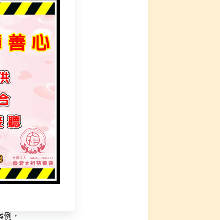
厲害欸！
在濟世！
跟妳報名、怎給資料
為了大眾。
、竹科
都默默關注，
討論著，
辛』，很多理念很重要
判斷.思考能力
案例，