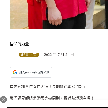
信仰的力量
經典善文
2022 年 7 月 21 日
加入為 Google 偏好來源
首先感謝各位善信大德『長期關注本宮資訊』
我們師兄師姐常常都會被問到，最近點燈還有嗎！
您們宮做慈善還可報名嗎！