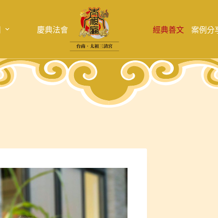
目
慶典法會
經典善文
案例分