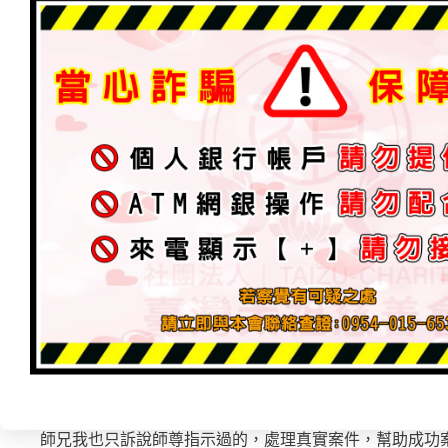
買個飯也會被問您們出去這次抓幾隻〔鬼〕，看你師父很
上班會被同事與長官問到，您們宮很棒理念很好，很辛苦
請假又要去哪辦事了，請假又要跑北部了喔！
連帶小孩上課也會被問您們宮有在捐獻，老師我想報名怎
桃園道場進行到什麼階段我想參與。
去夜市買食物時，師兄這給您吃就好，感謝您們這麼辛苦
師兄我經過您宮我拿海產給您們、幫我跟師父感恩。
師兄我賣雞肉這給大家吃，感謝師父才有我現在的成功。
其實真的在我們生活中，不管職業是什麼
有醫生、護士、藥劑師、老師、警察、律師、里長、南科
各式各樣職業，老闆都在關注【太祖 三清宮資訊】，雖然
看到我們都知道最近動態，公司、工作、上班場所都會被
就是在說~您~真的太感謝大家多年來觀看文章。
信仰不分宗教，只希望讓各位更能了解什麼是『正道的艱
不要怪力亂神，過度迷信而迷失方向，所有事情都要有邏輯
師兄我也只訴說師尊指示過的，處理真實案件，幫助成功