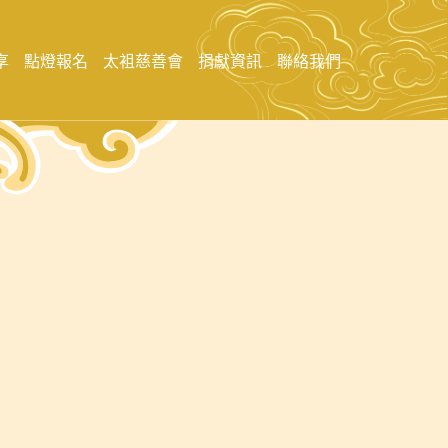
享
點燈報名
太袓慈善會
捐獻資訊
聯絡我們