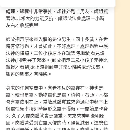
來，也很想往外跑，開始辦法會時，符、法器上的
處理，過程中非常爭扎、想往外跑，男友、師姐抓
著她.非常大的力氣反抗、讓師父法會處理一小時
左右才收服完畢
師父指示原來靈入體的是位男生，四十多歲，在世
時有修行過，才會如此，不好處理，處理過程中護
法神的降臨，二位小孩原本在玩樂時.瞬間看見護
法神(同時)哭了起來。(師父指示二歲小孩子元神比
較輕才看到)太上道祖師尊非常少降臨處理法事，
艱難的聖事才有降臨。
身處的任何空間中，有看不見的靈存在，神也是
靈、魂也是靈、動物靈也是靈，植物、石頭、木都
會有靈依附在上。當敏感體質或求道過程中頻率上
與靈性頻率接近時無形之靈干擾時，一開始是卡身
旁.久了入侵肉體就會更嚴重，需來求神明查明原
因。肉體遭受到亡靈入侵的時，陽氣減弱，運勢也
會降到最低，外出出事、工作不順、肉體不適、精