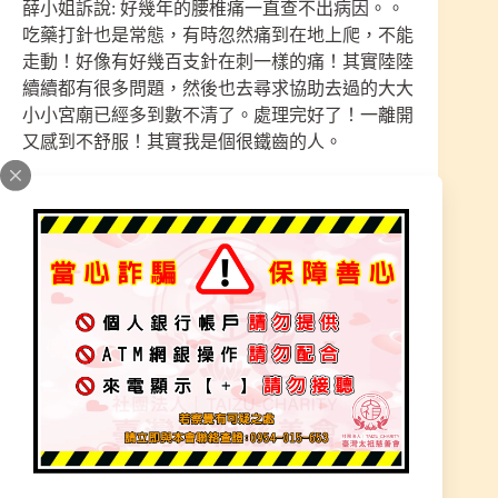
薛小姐訴說: 好幾年的腰椎痛一直查不出病因。。
吃藥打針也是常態，有時忽然痛到在地上爬，不能
走動！好像有好幾百支針在刺一樣的痛！其實陸陸
續續都有很多問題，然後也去尋求協助去過的大大
小小宮廟已經多到數不清了。處理完好了！一離開
又感到不舒服！其實我是個很鐵齒的人。
從不相信到慢慢接受，因為長期的身體狀況不佳也
因為會一直聽到聲音在跟我對話。甚至的看到無
形，睡眠品質不好，最近也又發生車禍，所以覺得
事情不單純。想尋求協助從網上找到了三清宮，因
為他們好像是專門在處理這些問題的專家，讓我開
始慢慢了解有衝動想去試試看。
請示師尊處理完後。晚上就夢到來拜託我不要這樣
對付他也請我不要再去宮裡了！讓我覺得好像真的
有效果，於是不放棄的在去處理。師尊指示需法會
辦理聖務，收靈。本宮由太上道祖師尊降法處理，
進來本宮時小姐非常不舒服，被男朋友攙扶的進