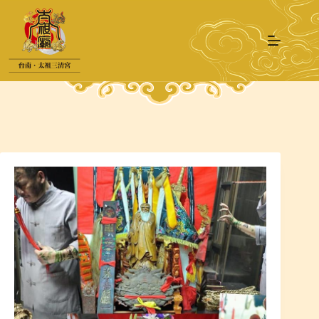
跳
至
主
要
內
容