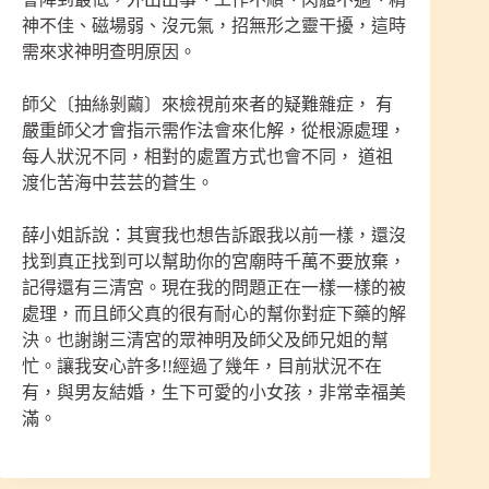
神不佳、磁場弱、沒元氣，招無形之靈干擾，這時
需來求神明查明原因。
師父〔抽絲剝繭〕來檢視前來者的疑難雜症， 有
嚴重師父才會指示需作法會來化解，從根源處理，
每人狀況不同，相對的處置方式也會不同， 道祖
渡化苦海中芸芸的蒼生。
薛小姐訴說：其實我也想告訴跟我以前一樣，還沒
找到真正找到可以幫助你的宮廟時千萬不要放棄，
記得還有三清宮。現在我的問題正在一樣一樣的被
處理，而且師父真的很有耐心的幫你對症下藥的解
決。也謝謝三清宮的眾神明及師父及師兄姐的幫
忙。讓我安心許多!!經過了幾年，目前狀況不在
有，與男友結婚，生下可愛的小女孩，非常幸福美
滿。