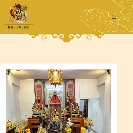
跳
至
主
要
內
容