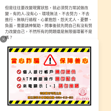
但是往往要改變現實狀態，就必須努力常試做改
變，有的人-沒有心、環境無法、不去努力、不去
進行、無執行過程、心累抱怨、怨天尤人、憂鬱、
負面，需要請神幫助，問事後就先問自己有沒有努
力改變自己，不然所有的問題還是無限循環著不是
嗎？
給了方向，不去行不去走，那也是徒然的
給了指引，幾天就忘記，那更是多餘的
神明就像醫生一樣，每件事都是日積月累造成的問
題，信徒必須詳細訴說、神明聆聽、抽絲剝繭、判
斷、化解、指點、醫治、保健之路，問對問題-神
明對症下藥，這些過程都需要時間的轉化，也必須
有心的來找神明解憂與化解，會陪著您一步步找出
癥結。