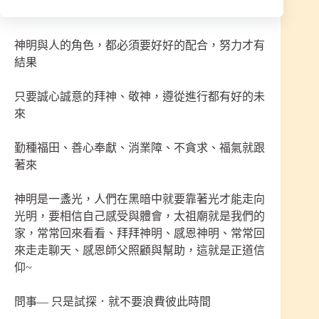
沒有一次就好的事情，也不是遇到事全丟給神
神明與人的角色，都必須要好好的配合，努力才有
結果
只要誠心誠意的拜神、敬神，遵從進行都有好的未
來
勤種福田、善心奉獻、消業障、不貪求、福氣就跟
著來
神明是一盞光，人們在黑暗中就要靠著光才能走向
光明，要相信自己感受與體會，太祖廟就是我們的
家，常常回來看看、拜拜神明、感恩神明、常常回
來走走聊天、感恩師父照顧與幫助，這就是正道信
仰~
問事— 只是試探．就不要浪費彼此時間