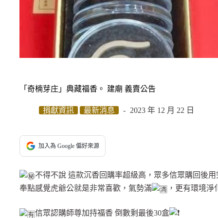
「奇楠芽庄」典藏福香。 建廟 義賣公告
捐獻資訊
最新消息
2023 年 12 月 22 日
加入為 Google 偏好來源
不得不說 這款沉香回購率超級高，眾多信眾購回後
奉點感覺虎爺公就是非常喜歡，氣勢滿
，更有環境淨
信眾認購師尊加持福香 倒數剩最後30盒