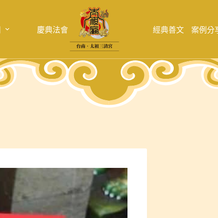
目
慶典法會
經典善文
案例分