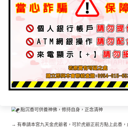
奇楠沉香為香中絕品．質糯軟玉．韻味優秀。
。蜜香甘甜．清揚持久．使人心平氣和．身心安祥。
點沉香可供養神佛，修持自身，正念清神
→ 有奉請本宮九天金虎爺者，可於虎爺正前方點上此香