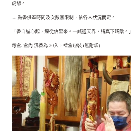
虎爺。
→ 點香供奉時間及次數無限制，依各人狀況而定。
「香自誠心起，煙從信里來。一誠通天界，諸真下瑤階。
每盒: 盒內 沉香為 20入，禮盒包裝 (無附袋)