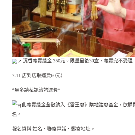
沉香義賣緣金 350元。限量最後30盒，義賣完不受理（
7-11 店到店取運費60元）
*量多請私訊洽詢運費*
此義賣緣金全數納入《雷王廟》購地建廟基金，欲購
名。
報名資料:姓名、聯絡電話、郵寄地址。