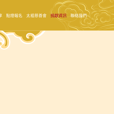
享
點燈報名
太袓慈善會
捐獻資訊
聯絡我們