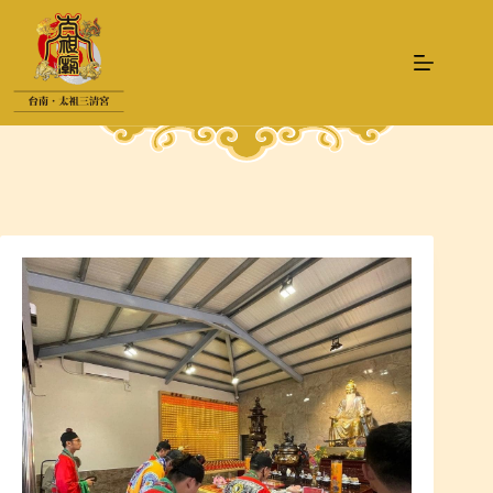
跳
至
主
要
內
容